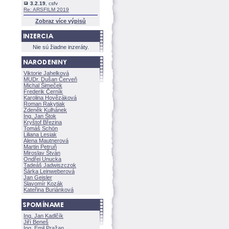
3.2.19
, csfv
Re: ARSFILM 2019
Zobraz více výpisů
Nie sú žiadne inzeráty.
Viktorie Jahelkov
MUDr. Dušan Červeň
Michal Šimeček
Frederik Černík
Karolina Hovězákov
Roman Rakytiak
Zdeněk Kulhánek
Ing. Jan Štok
Kryštof Březina
Tomáš Schön
Liliana Lesiak
Alena Mautnerov
Martin Petruň
Miroslav Štván
Ondřej Unucka
Tadeáš Jadwiszczok
rka Leinweberov
Jan Geisler
Slavomír Kozák
Kateřina Buriánkov
Ing. Jan Kadlčík
Jiří Bene
Ing. Emil Pražan