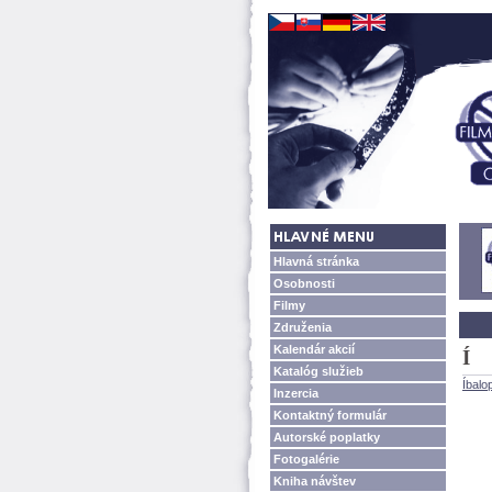
Hlavná stránka
Osobnosti
Filmy
Združenia
Kalendár akcií
Í
Katalóg služieb
Íbalop
Inzercia
Kontaktný formulár
Autorské poplatky
Fotogalérie
Kniha návštev