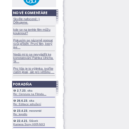
Skvěle nafocené:-)
Děkujeme.
kde se na tenhle film můžu
kouknout?
Pokusím se názorně popsat
svůj příběh. První film, který
jse
Nedá mi to se nevyjádřit ke
konstatování Patrika Ulricha.
St
Pro Vás je to výjimka, tvoříte
zatím jinak, ale pro většinu
2.7.23
, sika
Re: Cenzura na Filmda...
26.6.23
, sika
Re: Editace sdružení
23.4.23
, mesrsmid
Re: lepidlo
22.4.21
, Slávek
Kamera Sony HXR-NX3