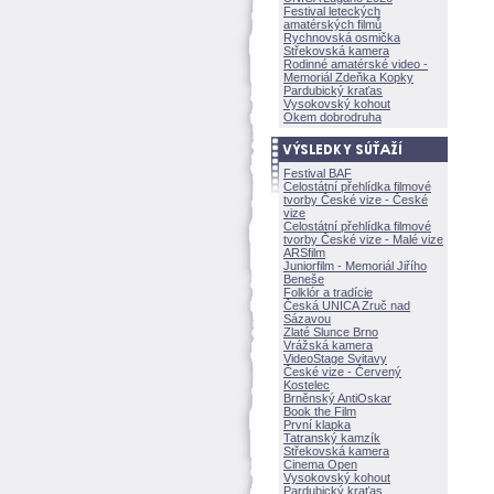
Festival leteckých
amatérských filmů
Rychnovská osmička
Střekovská kamera
Rodinné amatérské video -
Memoriál Zdeňka Kopky
Pardubický kraťas
Vysokovský kohout
Okem dobrodruha
Festival BAF
Celostátní přehlídka filmové
tvorby České vize - České
vize
Celostátní přehlídka filmové
tvorby České vize - Malé vize
ARSfilm
Juniorfilm - Memoriál Jiřího
Beneše
Folklór a tradície
Česká UNICA Zruč nad
Sázavou
Zlaté Slunce Brno
Vrážská kamera
VideoStage Svitavy
České vize - Červený
Kostelec
Brněnský AntiOskar
Book the Film
První klapka
Tatranský kamzík
Střekovská kamera
Cinema Open
Vysokovský kohout
Pardubický kraťas