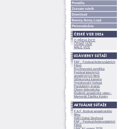
Poradňa
Zoznam rubrík
Download
Banery, Ikony, Log
Personalizácia
O PŘEHLÍDCE
ČESKÉ VIZE
MALÉ VIZE
FAF - Festival Ambroziádních
Filmů
Rychnovská osmička
Festival leteckých
amatérských filmů
Střekovská kamera
Vysokovský kohout
Pardubický kraťas
Okem dobrodruha
Rodinné amatérské video -
Memoriál Zdeňka Kopky
F.A.F. festival amatérského
filmu
HAH Dolná Strehov
FAF - Festival Ambroziádních
Filmů
UNICA Lugano 2026