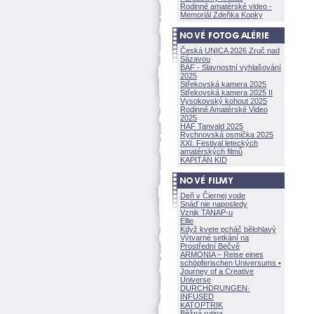
Rodinné amatérské video -
Memoriál Zdeňka Kopky
Česká UNICA 2026 Zruč nad
Sázavou
BAF - Slavnostní vyhlašování
2025
Střekovská kamera 2025
Střekovská kamera 2025 II
Vysokovský kohout 2025
Rodinné Amatérské Video
2025
HAF Tanvald 2025
Rychnovská osmička 2025
XXI. Festival leteckých
amatérských filmů
KAPITÁN KID
Deň v Čiernej vode
Snáď nie naposledy
Vznik TANAP-u
Ellie
Když kvete pcháč bělohlavý
Výtvarné setkání na
Prostřední Bečvě
ARMONÍA – Reise eines
schöpferisch
en Universums •
Journey of a Creative
Universe
DURCHDRUNGEN
·
INFUSED
KATOPTRIK
Běžná rutina