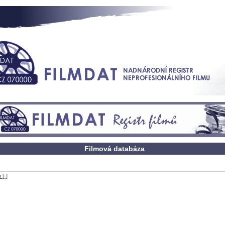
Filmová databáza
 [-]