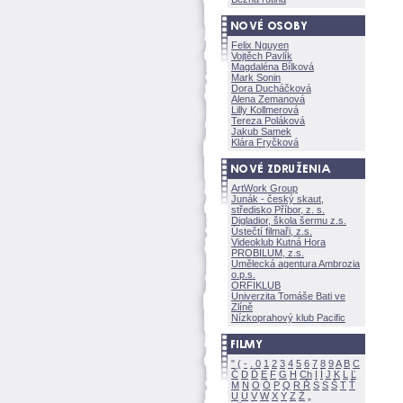
Felix Nguyen
Vojtěch Pavlík
Magdaléna Bílkov
Mark Sonin
Dora Ducháčkov
Alena Zemanov
Lilly Kollmerov
Tereza Polákov
Jakub Samek
Klára Fryčkov
ArtWork Group
Junák - český skaut,
středisko Příbor, z. s.
Digladior, škola šermu z.s.
Ústečtí filmaři, z.s.
Videoklub Kutná Hora
PROBILUM, z.s.
Umělecká agentura Ambrozia
o.p.s.
ORFIKLUB
Univerzita Tomáše Bati ve
Zlíně
Nízkoprahový klub Pacific
"
(
-
.
0
1
2
3
4
5
6
7
8
9
A
B
C
Č
D
Ď
E
F
G
H
Ch
I
Í
J
K
L
Ľ
M
N
O
Ó
P
Q
R
Ř
S
Ś
T
Ť
U
Ú
V
W
X
Y
Z