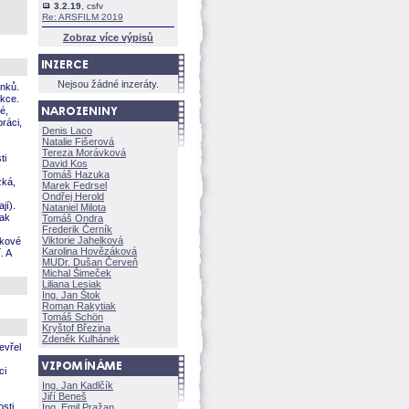
3.2.19
, csfv
Re: ARSFILM 2019
Zobraz více výpisů
Nejsou žádné inzeráty.
ánků.
akce.
é,
práci,
Denis Laco
Natalie Fišerov
Tereza Morávkov
ti
David Kos
Tomáš Hazuka
žká,
Marek Fedrsel
Ondřej Herold
jí).
Nataniel Milota
pak
Tomáš Ondra
Frederik Černík
Viktorie Jahelkov
ěkové
Karolina Hovězákov
. A
MUDr. Dušan Červeň
Michal Šimeček
Liliana Lesiak
Ing. Jan Štok
Roman Rakytiak
Tomáš Schön
Kryštof Březina
Zdeněk Kulhánek
evřel
ci
Ing. Jan Kadlčík
Jiří Bene
sti
Ing. Emil Pražan