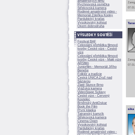
amatérských filmů
Zareg
Rychnovská osmička
Střekovská kamera
07.01
Rodinné amatérské video -
Memoriál Zdeňka Kopky
Pardubický kraťas
Vysokovský kohout
Tara
Okem dobrodruha
Festival BAF
Celostátní přehlídka filmové
tvorby České vize - České
vize
Celostátní přehlídka filmové
tvorby České vize - Malé vize
Zareg
ARSfilm
07.01
Juniorfilm - Memoriál Jiřího
Beneše
Folklór a tradície
Česká UNICA Zruč nad
Sázavou
Zlaté Slunce Brno
Vrážská kamera
VideoStage Svitavy
České vize - Červený
Kostelec
Brněnský AntiOskar
Book the Film
sika
První klapka
Tatranský kamzík
Střekovská kamera
Cinema Open
Vysokovský kohout
Pardubický kraťas
Rodinné amatérské video -