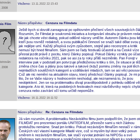
istrován:
Vloženo:
13.11.2022 22:15:43
. 2008
Název příspěvku:
Cenzura na Filmdatu
nis Film
Ještě bych si dovolil zareagovat po opětovném přečtení všech souvisejících čl
Rozumím, že Filmdat je soukromá iniciativa a korigování obsahu je právem red
Ale jak chcete vést dialog, pokud odlišné názory umlčíte. Autorem článku jsou lid
kteří jsou rovněž redaktoři, a svou publikační činností se snaží také dělat svou 
jak nejlépe umí. Každý přispívá svým způsobem, stejně jako recenzent a kritik
nemusí být hned filmařem. Sám jsem se řady festivalů účastnil a na České víze
přestal jezdit právě z pocitu, který články popisují. Pokud články vznikly po účas
redaktora na ročníku 2021, pak se asi za ty roky příliš nezměnilo. Pan Forejt v
istrován:
interview pak v podstatě jen potvrzuje předloženou kritiku s tím, že situace je tě
změna chce čas a plány jsou takové a takové (když pominu změny na poli těch
. 2008
nejmladších soutěžních kategorií a vzdělávání mladých, tam se asi věci posouva
Což ale nic nemění na aktuálním stavu, který předchozí články popisují. Je mi 
líto, že se Vaše názory s hodnocením neshodují, ale neznamená to, že jsou
neobjektivní. Jen se na problematiku dívají pravděpodobně z pohledu odlišné v
kategorie. A to té, která na podobných festivalech mezi návštěvníky nejvíc chybí
cenzura nebo zavírání očí tomu určitě nepomůže.
Vloženo:
16.11.2022 16:11:52
Název příspěvku:
Re: Cenzura na Filmdatu
Já vám rozumím. A problematiku Nezávislého filmu jsem podpořil tím, že jsem ot
FILMDAT pro prezentaci portálu UNITEDFILM, přestože sami u nich žádnou
protislužbu nemáme. Snad jen kritiku. Pokud nezávislým filmařům nestačí v rám
Českých vizí vlastní kategorie Mladé vize, což si myslím byl dost velký posun
směrem k nezávislým filmařům, tak stačí vyvolat jednání na NIPOSu a své
představy tam prezentovat a společnými silami to posunout někam ku spokojeno