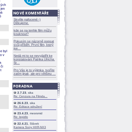
e
kých
 jen
en
é
Skvěle nafocené:-)
Děkujeme.
kde se na tenhle film můžu
kouknout?
Pokusím se názorně popsat
svůj příběh. První film, který
jse
e byl
o v
Nedá mi to se nevyjádřit ke
konstatování Patrika Ulricha.
a
St
 či
l
Pro Vás je to výjimka, tvoříte
zatím jinak, ale pro většinu
2.7.23
, sika
Re: Cenzura na Filmda...
26.6.23
, sika
Re: Editace sdružení
23.4.23
, mesrsmid
Re: lepidlo
22.4.21
, Slávek
Kamera Sony HXR-NX3