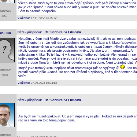
všech stran. Viděl bych to jako efektivnější způsob, než psát články a plakat na 
jak je vše špatně. Snad někdo bude mít ty koule a pustí se do této nelehké mise
istrován:
Sám to osobně podpořím.
. 2007
Vloženo:
17.11.2022 13:15:12
Název příspěvku:
Re: Cenzura na Filmdatu
nis Film
Netuším, v čem mají Mladé vize vazbu na nezávislý film, ale to asi není podstat
Jen mě opět mrzí, že jediným způsobem, jak se vypořádat s kritikou (a dovolím 
tvrdit že oprávněnou a konstruktivní), je opět jen smazat článek. Nikoliv diskuse
nikoliv oponentura, ale prosté odstranění kritiky. Já také tvořím, organizuji... A
schytávám kritiku. To je hlavně v kreativních odborech běžné. Ale nesnažím se
kritiku umlčet. Práce novináře je sbírat informace a přetvářet je do obsahu, možn
mluvit z duše filmařům, kteří nemají odvahu to říct osobně. Není to žádný pláč. A
stejně jako filmový kritik nepůjde dělat dramaturga (až na vyjímky 🙂
, tak no
istrován:
prostě hlavně píše. A snaží se nabízet i řešení a způsoby, což v těch textech č
. 2008
vidím.
Vloženo:
27.06.2023 16:24:18
Název příspěvku:
Re: Cenzura na Filmdatu
Asi bych se musel opakovat. Co jsem napsal výše platí. Pokud se někde potká
rád si s vámi na toto téma popovídám.
istrován: