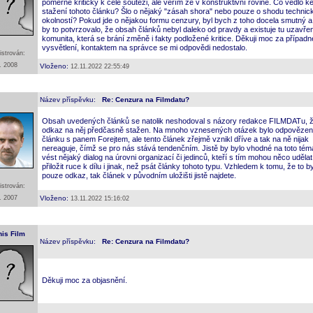
poměrně kritický k celé soutěži, ale věřím že v konstruktivní rovině. Co vedlo k
stažení tohoto článku? Šlo o nějaký "zásah shora" nebo pouze o shodu technic
okolností? Pokud jde o nějakou formu cenzury, byl bych z toho docela smutný a
by to potvrzovalo, že obsah článků nebyl daleko od pravdy a existuje tu uzavř
komunita, která se brání změně i fakty podložené kritice. Děkuji moc za případn
vysvětlení, kontaktem na správce se mi odpovědi nedostalo.
istrován:
. 2008
Vloženo:
12.11.2022 22:55:49
Název příspěvku:
Re: Cenzura na Filmdatu?
Obsah uvedených článků se natolik neshodoval s názory redakce FILMDATu, ž
odkaz na něj předčasně stažen. Na mnoho vznesených otázek bylo odpovězen
článku s panem Forejtem, ale tento článek zřejmě vznikl dříve a tak na ně nijak
nereaguje, čímž se pro nás stává tendenčním. Jistě by bylo vhodné na toto tém
vést nějaký dialog na úrovni organizací či jedinců, kteří s tím mohou něco udělat
přiložit ruce k dílu i jinak, než psát články tohoto typu. Vzhledem k tomu, že to by
pouze odkaz, tak článek v původním uložišti jistě najdete.
istrován:
. 2007
Vloženo:
13.11.2022 15:16:02
nis Film
Název příspěvku:
Re: Cenzura na Filmdatu?
Děkuji moc za objasnění.