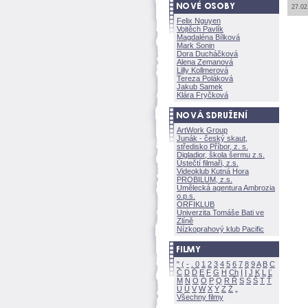
27.02
Felix Nguyen
Vojtěch Pavlík
Magdaléna Bílkov
Mark Sonin
Dora Ducháčkov
Alena Zemanov
Lilly Kollmerov
Tereza Polákov
Jakub Samek
Klára Fryčkov
ArtWork Group
Junák - český skaut,
středisko Příbor, z. s.
Digladior, škola šermu z.s.
Ústečtí filmaři, z.s.
Videoklub Kutná Hora
PROBILUM, z.s.
Umělecká agentura Ambrozia
o.p.s.
ORFIKLUB
Univerzita Tomáše Bati ve
Zlíně
Nízkoprahový klub Pacific
"
(
-
.
0
1
2
3
4
5
6
7
8
9
A
B
C
Č
D
Ď
E
F
G
H
Ch
I
Í
J
K
L
Ľ
M
N
O
Ó
P
Q
R
Ř
S
Ś
T
Ť
U
Ú
V
W
X
Y
Z
Všechny filmy