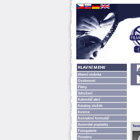
Hlavní stránka
Osobnosti
Filmy
Sdružení
Kalendář akcí
Katalog služeb
Inzerce
Kontaktní formulář
Autorské poplatky
Tara
Fotogalerie
Poradna