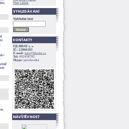
tím,
Petr Lášek
.
Vyhledat text
né.
si
,
FILMDAT z. s.
IČ: 22866183
E-mail:
info@filmdat.cz
á i
Tel:
602458782
Skype:
jaroslavsika
vinář
asto
me,