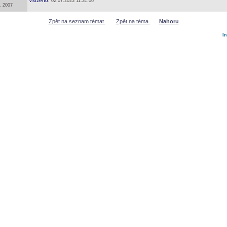
Vloženo:
02.07.2023 11:31:06
. 2007
Zpět na seznam témat
Zpět na téma
Nahoru
I