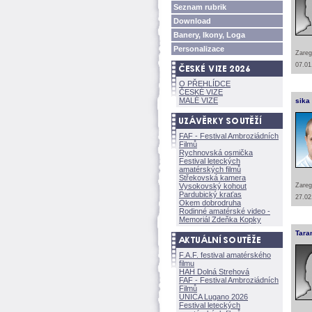
Seznam rubrik
Download
Banery, Ikony, Loga
Personalizace
Zareg
07.01
O PŘEHLÍDCE
ČESKÉ VIZE
MALÉ VIZE
sika
FAF - Festival Ambroziádních
Filmů
Rychnovská osmička
Festival leteckých
amatérských filmů
Střekovská kamera
Vysokovský kohout
Zareg
Pardubický kraťas
27.02
Okem dobrodruha
Rodinné amatérské video -
Memoriál Zdeňka Kopky
Tara
F.A.F. festival amatérského
filmu
HAH Dolná Strehov
FAF - Festival Ambroziádních
Filmů
UNICA Lugano 2026
Festival leteckých