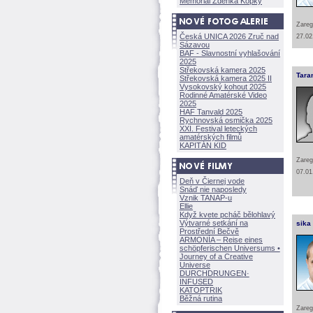
Memoriál Zdeňka Kopky
Zareg
Česká UNICA 2026 Zruč nad
27.02
Sázavou
BAF - Slavnostní vyhlašování
2025
Střekovská kamera 2025
Tara
Střekovská kamera 2025 II
Vysokovský kohout 2025
Rodinné Amatérské Video
2025
HAF Tanvald 2025
Rychnovská osmička 2025
XXI. Festival leteckých
amatérských filmů
KAPITÁN KID
Zareg
07.01
Deň v Čiernej vode
Snáď nie naposledy
Vznik TANAP-u
Ellie
Když kvete pcháč bělohlavý
Výtvarné setkání na
sika
Prostřední Bečvě
ARMONÍA – Reise eines
schöpferisch
en Universums •
Journey of a Creative
Universe
DURCHDRUNGEN
·
INFUSED
KATOPTRIK
Běžná rutina
Zareg