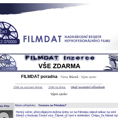
FILMDAT poradna
- Téma:
Různé
- Výpis zpráv:
Zpět na seznam témat
Zpět na téma
Ukaž poslední příspěvek
Výpis zpráv:
Název příspěvku:
Cenzura na Filmdatu?
nis Film
Hezký večer, před nějakými dvěma týdny se na Filmdatu objevil odkaz na sérii
článků o festivalu České vize. Článek už není k dohledání. Chápu, že článek byl