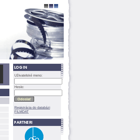
Uživatelské meno:
Heslo:
Registrácia do databázi
FILMDAT