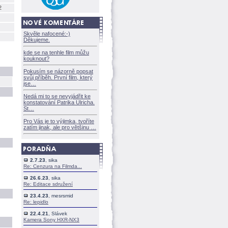
2
Skvěle nafocené:-)
Děkujeme.
kde se na tenhle film můžu
kouknout?
Pokusím se názorně popsat
svůj příběh. První film, který
jse
Nedá mi to se nevyjádřit ke
konstatování Patrika Ulricha.
St
Pro Vás je to výjimka, tvoříte
zatím jinak, ale pro většinu
2.7.23
, sika
Re: Cenzura na Filmda...
26.6.23
, sika
Re: Editace sdružení
23.4.23
, mesrsmid
Re: lepidlo
22.4.21
, Slávek
Kamera Sony HXR-NX3