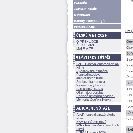
Poradňa
Zoznam rubrík
Download
Banery, Ikony, Log
Personalizácia
Prop
O PŘEHLÍDCE
Oce
ČESKÉ VIZE
Oce
MALÉ VIZE
Súťa
1.ce
FAF - Festival Ambroziádních
2.ce
Filmů
Rychnovská osmička
3.ce
Festival leteckých
Čest
amatérských filmů
Střekovská kamera
Súťa
Vysokovský kohout
Pardubický kraťas
1.ce
Okem dobrodruha
2.ce
Rodinné amatérské video -
Memoriál Zdeňka Kopky
3.ce
Čest
Súťa
F.A.F. festival amatérského
filmu
Cena
HAH Dolná Strehov
FAF - Festival Ambroziádních
Filmů
Hod
UNICA Lugano 2026