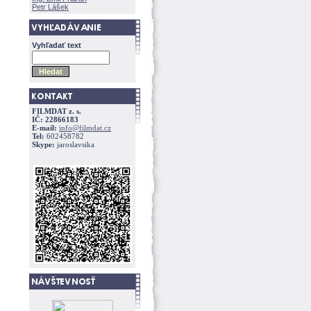
Petr Lášek
Vyhľadať text
FILMDAT z. s.
IČ: 22866183
E-mail:
info@filmdat.cz
Tel:
602458782
Skype:
jaroslavsika