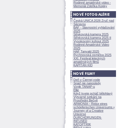
Rodinné amatérské video -
Memoriál Zdeňka Kopky
Česká UNICA 2026 Zruč nad
Sázavou
BAF - Slavnostní vyhlašování
2025
Střekovská kamera 2025
Střekovská kamera 2025 II
Vysokovský kohout 2025
Rodinné Amatérské Video
2025
HAF Tanvald 2025
Rychnovská osmička 2025
XXI. Festival leteckých
amatérských filmů
KAPITÁN KID
Deň v Čiernej vode
Snáď nie naposledy
Vznik TANAP-u
Ellie
Když kvete pcháč bělohlavý
Výtvarné setkání na
Prostřední Bečvě
ARMONÍA – Reise eines
schöpferisch
en Universums •
Journey of a Creative
Universe
DURCHDRUNGEN
·
INFUSED
KATOPTRIK
Běžná rutina