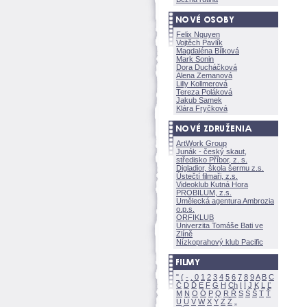
Felix Nguyen
Vojtěch Pavlík
Magdaléna Bílkov
Mark Sonin
Dora Ducháčkov
Alena Zemanov
Lilly Kollmerov
Tereza Polákov
Jakub Samek
Klára Fryčkov
ArtWork Group
Junák - český skaut,
středisko Příbor, z. s.
Digladior, škola šermu z.s.
Ústečtí filmaři, z.s.
Videoklub Kutná Hora
PROBILUM, z.s.
Umělecká agentura Ambrozia
o.p.s.
ORFIKLUB
Univerzita Tomáše Bati ve
Zlíně
Nízkoprahový klub Pacific
"
(
-
.
0
1
2
3
4
5
6
7
8
9
A
B
C
Č
D
Ď
E
F
G
H
Ch
I
Í
J
K
L
Ľ
M
N
O
Ó
P
Q
R
Ř
S
Ś
T
Ť
U
Ú
V
W
X
Y
Z