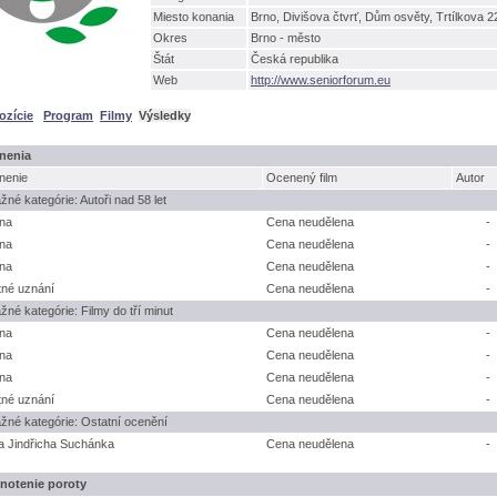
Miesto konania
Brno, Divišova čtvrť, Dům osvěty, Trtílkova 2
Okres
Brno - město
tát
Česká republika
Web
http://www.seniorforum.eu
ozície
Program
Filmy
Výsledky
nenia
nenie
Ocenený film
Autor
žné kategórie: Autoři nad 58 let
na
Cena neudělena
-
na
Cena neudělena
-
na
Cena neudělena
-
né uznání
Cena neudělena
-
žné kategórie: Filmy do tří minut
na
Cena neudělena
-
na
Cena neudělena
-
na
Cena neudělena
-
né uznání
Cena neudělena
-
žné kategórie: Ostatní ocenění
 Jindřicha Suchánka
Cena neudělena
-
notenie poroty