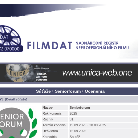
Súťaže › Seniorforum › Ocenenia
ť]
[Detail súťaže]
Názov
Seniorforum
Rok konania
2025
Ročník
31.
Termín konania
19.09.2025 - 20.09.2025
Uzávierka
15.09.2025
Kategória
Soutěž