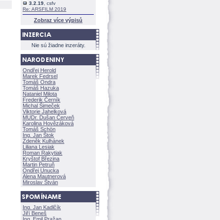
3.2.19
, csfv
Re: ARSFILM 2019
Zobraz více výpisů
Nie sú žiadne inzeráty.
Ondřej Herold
Marek Fedrsel
Tomáš Ondra
Tomáš Hazuka
Nataniel Milota
Frederik Černík
Michal Šimeček
Viktorie Jahelkov
MUDr. Dušan Červeň
Karolina Hovězákov
Tomáš Schön
Ing. Jan Štok
Zdeněk Kulhánek
Liliana Lesiak
Roman Rakytiak
Kryštof Březina
Martin Petruň
Ondřej Unucka
Alena Mautnerov
Miroslav Štván
Ing. Jan Kadlčík
Jiří Bene
Ing. Emil Pražan