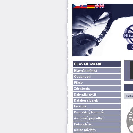
Hlavná stránka
Osobnosti
Filmy
Združenia
Kalendár akcií
[Spä
Katalóg služieb
Inzercia
Kontaktný formulár
Autorské poplatky
Fotogalérie
Kniha návštev