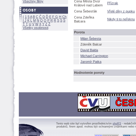
Všechny filmy
Cena Města Dvůr
Přízrak
Králové nad Labem
Cena Šebesťák
Vřelé díky z pupku
(
1
5
A
B
C
Č
D
Ď
E
F
G
H
Ch
Cena Zdeňka
Nikdy ti to neřeknu
I
J
K
L
M
N
Ó
O
P
R
Ř
S
Ś
Balcara
Ť
T
U
V
W
X
Y
Z
Všetky osobnosti
Porota
Milan Šebesta
Zdeněk Balcar
David Balda
Michael Carrington
Jaromír Patka
Hodnotenie poroty
Tento web site byl vytvořen prostřednictvím
phpRS
- redakční
produktů, firem apod. mohou být ochrannými známkami nebo r