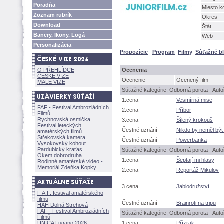
Poradňa
Miesto k
Zoznam rubrík
Okres
Download
tát
Banery, Ikony, Log
Web
Personalizácia
Propozície
Program
Filmy
Súťažné b
O PŘEHLÍDCE
Ocenenia
ČESKÉ VIZE
Ocenenie
Ocenený film
MALÉ VIZE
Súťažné kategórie: Odborná porota - Autoř
1.cena
Vesmírná mise
FAF - Festival Ambroziádních
2.cena
Příbor
Filmů
Rychnovská osmička
3.cena
ílený krokou
Festival leteckých
Čestné uznání
Nikdo by neměl být
amatérských filmů
Střekovská kamera
Čestné uznání
Powerbanka
Vysokovský kohout
Pardubický kraťas
Súťažné kategórie: Odborná porota - Autoři
Okem dobrodruha
1.cena
eptají mi hlasy
Rodinné amatérské video -
Memoriál Zdeňka Kopky
2.cena
Reportáž Mikulov
3.cena
Jablodružství
F.A.F. festival amatérského
filmu
Čestné uznání
Brainroti na tripu
HAH Dolná Strehov
FAF - Festival Ambroziádních
Súťažné kategórie: Odborná porota - Autoři
Filmů
UNICA Lugano 2026
1.cena
Přízrak