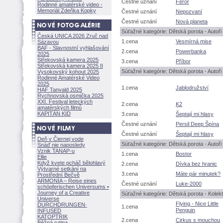
Čestné uznání
Feror
Rodinné amatérské video -
Memoriál Zdeňka Kopky
Čestné uznání
Nepozvaní
Čestné uznání
Nová planeta
Súťažné kategórie: Dětská porota - Autoři 
Česká UNICA 2026 Zruč nad
1.cena
Vesmírná mise
Sázavou
BAF - Slavnostní vyhlašování
2.cena
Powerbanka
2025
Střekovská kamera 2025
3.cena
Příbor
Střekovská kamera 2025 II
Súťažné kategórie: Dětská porota - Autoři 1
Vysokovský kohout 2025
Rodinné Amatérské Video
2025
1.cena
Jablodružství
HAF Tanvald 2025
Rychnovská osmička 2025
XXI. Festival leteckých
2.cena
K2
amatérských filmů
KAPITÁN KID
3.cena
eptají mi hlasy
Čestné uznání
Persil Deep Špína
Čestné uznání
eptají mi hlasy
Deň v Čiernej vode
Súťažné kategórie: Dětská porota - Autoři 
Snáď nie naposledy
Vznik TANAP-u
1.cena
Bostor
Ellie
Když kvete pcháč bělohlavý
2.cena
Dívka bez hranic
Výtvarné setkání na
3.cena
Máte pár minutek?
Prostřední Bečvě
ARMONÍA – Reise eines
Čestné uznání
Luke-2000
schöpferisch
en Universums •
Journey of a Creative
Súťažné kategórie: Dětská porota - Kolekti
Universe
Flying - Nice Little
DURCHDRUNGEN
·
1.cena
Penguin
INFUSED
KATOPTRIK
2.cena
Cirkus s mouchou
Běžná rutina