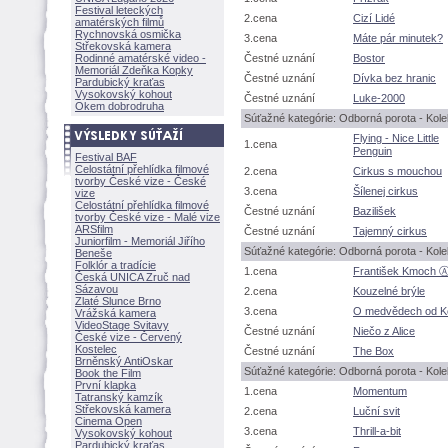
Festival leteckých
2.cena
Cizí Lidé
amatérských filmů
Rychnovská osmička
3.cena
Máte pár minutek?
Střekovská kamera
Rodinné amatérské video -
Čestné uznání
Bostor
Memoriál Zdeňka Kopky
Čestné uznání
Dívka bez hranic
Pardubický kraťas
Vysokovský kohout
Čestné uznání
Luke-2000
Okem dobrodruha
Súťažné kategórie: Odborná porota - Kolek
Flying - Nice Little
1.cena
Penguin
Festival BAF
Celostátní přehlídka filmové
2.cena
Cirkus s mouchou
tvorby České vize - České
3.cena
ílenej cirkus
vize
Celostátní přehlídka filmové
Čestné uznání
Bazilišek
tvorby České vize - Malé vize
ARSfilm
Čestné uznání
Tajemný cirkus
Juniorfilm - Memoriál Jiřího
Súťažné kategórie: Odborná porota - Kolekt
Beneše
Folklór a tradície
1.cena
František Kmoch 
Česká UNICA Zruč nad
Sázavou
2.cena
Kouzelné brýle
Zlaté Slunce Brno
3.cena
O medvědech od Ko
Vrážská kamera
VideoStage Svitavy
Čestné uznání
Niečo z Alice
České vize - Červený
Kostelec
Čestné uznání
The Box
Brněnský AntiOskar
Súťažné kategórie: Odborná porota - Kolekt
Book the Film
První klapka
1.cena
Momentum
Tatranský kamzík
Střekovská kamera
2.cena
Luční svit
Cinema Open
3.cena
Thrill-a-bit
Vysokovský kohout
Pardubický kraťas