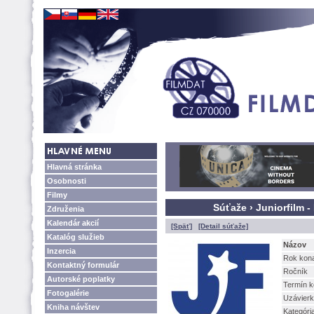
Hlavná stránka
Osobnosti
Filmy
Súťaže › Juniorfilm 
Združenia
Kalendár akcií
[Späť]
[Detail súťaže]
Katalóg služieb
Názov
Inzercia
Rok kon
Kontaktný formulár
Ročník
Autorské poplatky
Termín k
Fotogalérie
Uzávier
Kniha návštev
Kategóri