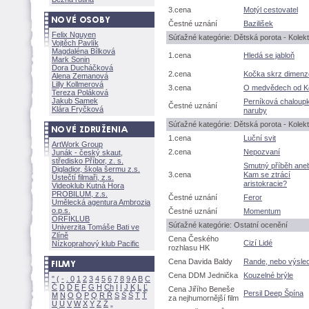
3.cena
Motýl cestovatel
Čestné uznání
Bazilišek
Felix Nguyen
Súťažné kategórie: Dětská porota - Kolekti
Vojtěch Pavlík
Magdaléna Bílkov
1.cena
Hledá se jabloň
Mark Sonin
Dora Ducháčkov
2.cena
Kočka skrz dimenz
Alena Zemanov
Lilly Kollmerov
3.cena
O medvědech od Ko
Tereza Polákov
Jakub Samek
Perníková chaloup
Čestné uznání
Klára Fryčkov
naruby
Súťažné kategórie: Dětská porota - Kolekti
1.cena
Luční svit
ArtWork Group
2.cena
Nepozvaní
Junák - český skaut,
středisko Příbor, z. s.
Smutný příběh ane
Digladior, škola šermu z.s.
3.cena
Kam se ztrácí
Ústečtí filmaři, z.s.
aristokracie?
Videoklub Kutná Hora
PROBILUM, z.s.
Čestné uznání
Feror
Umělecká agentura Ambrozia
o.p.s.
Čestné uznání
Momentum
ORFIKLUB
Súťažné kategórie: Ostatní ocenění
Univerzita Tomáše Bati ve
Zlíně
Cena Českého
Cizí Lidé
Nízkoprahový klub Pacific
rozhlasu HK
Cena Davida Baldy
Rande, nebo výsle
Cena DDM Jednička
Kouzelné brýle
"
(
-
.
0
1
2
3
4
5
6
7
8
9
A
B
C
Č
D
Ď
E
F
G
H
Ch
I
Í
J
K
L
Ľ
Cena Jiřího Beneše
Persil Deep Špína
M
N
O
Ó
P
Q
R
Ř
S
Ś
T
Ť
za nejhumornější film
U
Ú
V
W
X
Y
Z