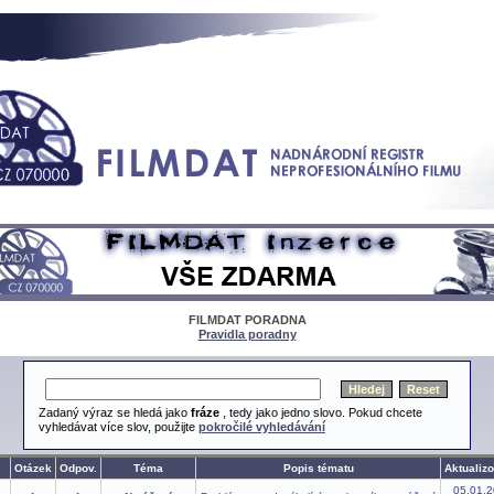
FILMDAT PORADNA
Pravidla poradny
Zadaný výraz se hledá jako
fráze
, tedy jako jedno slovo. Pokud chcete
vyhledávat více slov, použijte
pokročilé vyhledávání
Otázek
Odpov.
Téma
Popis tématu
Aktualiz
05.01.