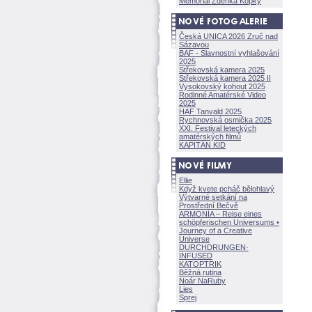
Memoriál Zdeňka Kopky
Česká UNICA 2026 Zruč nad
Sázavou
BAF - Slavnostní vyhlašování
2025
Střekovská kamera 2025
Střekovská kamera 2025 II
Vysokovský kohout 2025
Rodinné Amatérské Video
2025
HAF Tanvald 2025
Rychnovská osmička 2025
XXI. Festival leteckých
amatérských filmů
KAPITÁN KID
Ellie
Když kvete pcháč bělohlavý
Výtvarné setkání na
Prostřední Bečvě
ARMONÍA – Reise eines
schöpferisch
en Universums •
Journey of a Creative
Universe
DURCHDRUNGEN
·
INFUSED
KATOPTRIK
Běžná rutina
Noár NaRuby
Lies
Sprej