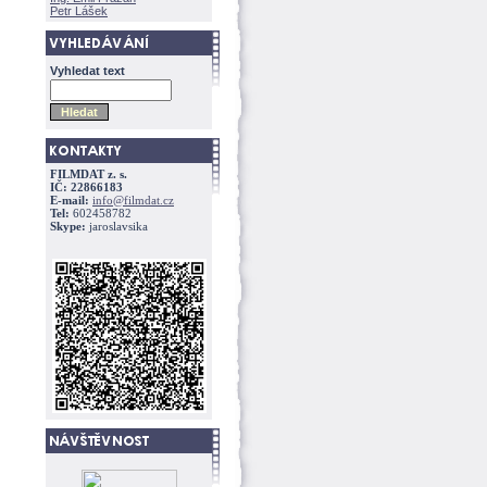
Petr Lášek
Vyhledat text
FILMDAT z. s.
IČ: 22866183
E-mail:
info@filmdat.cz
Tel:
602458782
Skype:
jaroslavsika