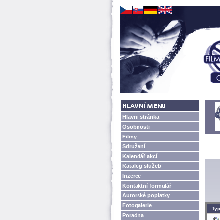
Hlavní stránka
Osobnosti
Filmy
Sdružení
Kalendář akcí
Katalog služeb
Inzerce
Kontaktní formulář
Autorské poplatky
Fotogalerie
Typ
Poradna