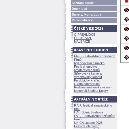
Seznam rubrik
Download
Banery, Ikony, Loga
Personalizace
O PŘEHLÍDCE
ČESKÉ VIZE
MALÉ VIZE
FAF - Festival Ambroziádních
Filmů
Rychnovská osmička
Festival leteckých
amatérských filmů
Střekovská kamera
Vysokovský kohout
Pardubický kraťas
Okem dobrodruha
Rodinné amatérské video -
Memoriál Zdeňka Kopky
F.A.F. festival amatérského
filmu
HAH Dolná Strehov
FAF - Festival Ambroziádních
Filmů
UNICA Lugano 2026
Festival leteckých