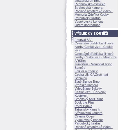
amatérských filmů
Rychnovská osmička
Střekovská kamera
Rodinné amatérské video -
Memoriál Zdeňka Kopky
Pardubický kraťas
Vysokovský kohout
Okem dobrodruha
Festival BAF
Celostátní přehlídka filmové
tvorby České vize - České
vize
Celostátní přehlídka filmové
tvorby České vize - Malé vize
ARSfilm
Juniorfilm - Memoriál Jiřího
Beneše
Folklór a tradície
Česká UNICA Zruč nad
Sázavou
Zlaté Slunce Brno
Vrážská kamera
VideoStage Svitavy
České vize - Červený
Kostelec
Brněnský AntiOskar
Book the Film
První klapka
Tatranský kamzík
Střekovská kamera
Cinema Open
Vysokovský kohout
Pardubický kraťas
Rodinné amatérské video -