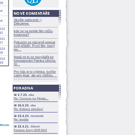
00
né
Skvěle nafocené:-)
né
Děkujeme.
2012
kde se na tenhle film můžu
42
kouknout?
2021
Pokusím se názorně popsat
27
svůj příběh. První film, který
2023
jse
06
Nedá mi to se nevyjádřit ke
2014
konstatování Patrika Ulricha.
20
St
Pro Vás je to výjimka, tvoříte
zatím jinak, ale pro většinu
2.7.23
, sika
Re: Cenzura na Filmda...
26.6.23
, sika
Re: Editace sdružení
23.4.23
, mesrsmid
Re: lepidlo
ntforum
22.4.21
, Slávek
Kamera Sony HXR-NX3