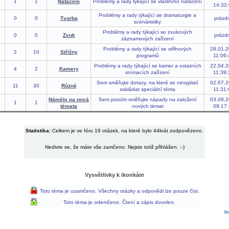
1
1
Natáčení
Problémy a rady týkající se vlastního natáčení
14:32:
Problémy a rady týkající se dramaturgie a
0
0
Tvorba
prázd
scénáristiky
Problémy a rady týkající se zvukových
0
0
Zvuk
prázd
záznamových zařízení
Problémy a rady týkající se střihových
28.01.
2
10
Střižny
programů
11:06:
Problémy a rady týkající se kamer a ostatních
22.04.
4
2
Kamery
snímacích zařízení
11:39:
Sem směřujte dotazy, na které se nevyplatí
02.07.
11
30
Různé
zakládat speciální téma
11:31:
Náměty na nov
Sem prosím směřujte nápady na založení
03.09.
1
1
témata
nových témat
09:17:
Statistika:
Celkem je ve fóru 19 otázek, na které bylo 44krát zodpovězeno.
Nedivte se, že máte vše zamčeno. Nejste totiž přihlášen. :-)
Vysvětlivky k ikonkám
Toto téma je uzamčeno. Všechny otázky a odpovědi lze pouze číst.
Toto téma je odemčeno. Čtení a zápis dovolen.
I