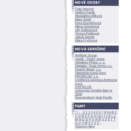
Felix Nguyen
Vojtěch Pavlík
Magdaléna Bílkov
Mark Sonin
Dora Ducháčkov
Alena Zemanov
Lilly Kollmerov
Tereza Polákov
Jakub Samek
Klára Fryčkov
ArtWork Group
Junák - český skaut,
středisko Příbor, z. s.
Digladior, škola šermu z.s.
Ústečtí filmaři, z.s.
Videoklub Kutná Hora
PROBILUM, z.s.
Umělecká agentura Ambrozia
o.p.s.
ORFIKLUB
Univerzita Tomáše Bati ve
Zlíně
Nízkoprahový klub Pacific
"
(
-
.
0
1
2
3
4
5
6
7
8
9
A
B
C
Č
D
Ď
E
F
G
H
Ch
I
Í
J
K
L
Ľ
M
N
O
Ó
P
Q
R
Ř
S
Ś
T
Ť
U
Ú
V
W
X
Y
Z
Všechny filmy