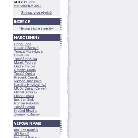
3.2.19
, csfv
Re: ARSFILM 2019
Zobraz více výpisů
Nejsou žádné inzeráty.
Denis Laco
Natalie Fišerov
Tereza Morávkov
David Kos
Tomáš Hazuka
Marek Fedrsel
Ondřej Herold
Nataniel Milota
Tomáš Ondra
Frederik Černík
Viktorie Jahelkov
Karolina Hovězákov
MUDr. Dušan Červeň
Michal Šimeček
Liliana Lesiak
Ing. Jan Štok
Roman Rakytiak
Tomáš Schön
Kryštof Březina
Zdeněk Kulhánek
Ing. Jan Kadlčík
Jiří Bene
Ing. Emil Pražan