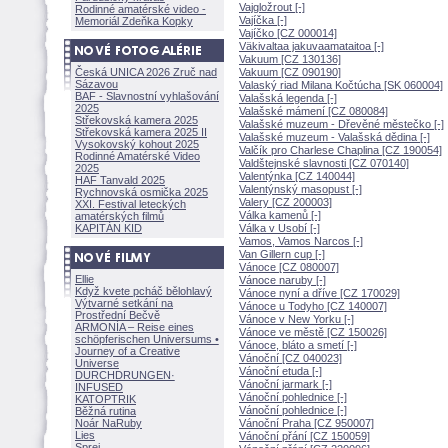
Vajgložrout [-]
Rodinné amatérské video -
Vajíčka [-]
Memoriál Zdeňka Kopky
Vajíčko [CZ 000014]
Väkivaltaa jakuvaamataitoa [-]
Vakuum [CZ 130136]
Česká UNICA 2026 Zruč nad
Vakuum [CZ 090190]
Sázavou
Valaský riad Milana Kočtúcha [SK 060004]
BAF - Slavnostní vyhlašování
Valašská legenda [-]
2025
Valašské mámení [CZ 080084]
Střekovská kamera 2025
Valašské muzeum - Dřevěné městečko [-]
Střekovská kamera 2025 II
Valašské muzeum - Valašská dědina [-]
Vysokovský kohout 2025
Valčík pro Charlese Chaplina [CZ 190054]
Rodinné Amatérské Video
Valdštejnské slavnosti [CZ 070140]
2025
Valentýnka [CZ 140044]
HAF Tanvald 2025
Valentýnský masopust [-]
Rychnovská osmička 2025
Valery [CZ 200003]
XXI. Festival leteckých
Válka kamenů [-]
amatérských filmů
KAPITÁN KID
Válka v Usobí [-]
Vamos, Vamos Narcos [-]
Van Gillern cup [-]
Vánoce [CZ 080007]
Ellie
Vánoce naruby [-]
Když kvete pcháč bělohlavý
Vánoce nyní a dříve [CZ 170029]
Výtvarné setkání na
Vánoce u Todyho [CZ 140007]
Prostřední Bečvě
Vánoce v New Yorku [-]
ARMONÍA – Reise eines
Vánoce ve městě [CZ 150026]
schöpferisch
en Universums •
Vánoce, bláto a smetí [-]
Journey of a Creative
Vánoční [CZ 040023]
Universe
Vánoční etuda [-]
DURCHDRUNGEN
·
Vánoční jarmark [-]
INFUSED
Vánoční pohlednice [-]
KATOPTRIK
Vánoční pohlednice [-]
Běžná rutina
Noár NaRuby
Vánoční Praha [CZ 950007]
Lies
Vánoční přání [CZ 150059]
Sprej