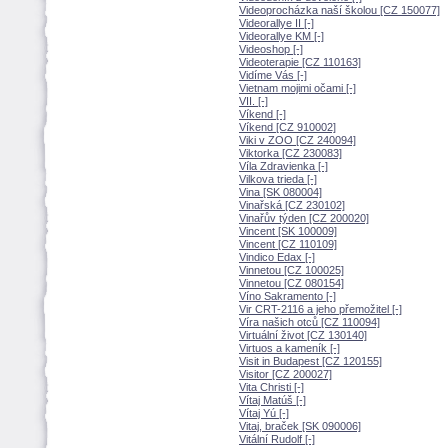
Videoprocházka naší školou [CZ 150077]
Videorallye II [-]
Videorallye KM [-]
Videoshop [-]
Videoterapie [CZ 110163]
Vidíme Vás [-]
Vietnam mojimi očami [-]
VII. [-]
Víkend [-]
Víkend [CZ 910002]
Viki v ZOO [CZ 240094]
Viktorka [CZ 230083]
Víla Zdravienka [-]
Vilkova trieda [-]
Vina [SK 080004]
Vinařská [CZ 230102]
Vinařův týden [CZ 200020]
Vincent [SK 100009]
Vincent [CZ 110109]
Vindico Edax [-]
Vinnetou [CZ 100025]
Vinnetou [CZ 080154]
Víno Sakramento [-]
Vir CRT-2116 a jeho přemožitel [-]
Víra našich otců [CZ 110094]
Virtuální život [CZ 130140]
Virtuos a kameník [-]
Visit in Budapest [CZ 120155]
Visitor [CZ 200027]
Vita Christi [-]
Vítaj Matúš [-]
Vítaj Yú [-]
Vitaj, braček [SK 090006]
Vitální Rudolf [-]