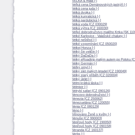
VELKÁ & malá [-]
Veľká cena Demänovských jaskýň [-]
Velká cena juda [-]
Velká dvojka [-]
Velká kunratická [-]
Velká pardubická [-]
Velká voda [CZ 030029]
Velká výhra [CZ 160030]
Veľké dobrodružstvo malého Krtka [SK 110
Velké Karlovice - Valašské chalupy [-]
Velké neštěstí [-]
Velké vzpomínání [CZ 050020]
Velkej Honza [-]
Velký čin veličin [-]
Velký DaDaDa [-]
Velký eRoadtrip malým autem po Polsku [
Velký Germán [-]
Veľký omyl [-]
Velký slet malých letadel [CZ 190049]
Velký starý příběh [CZ 020004]
Velký úklid [-]
Velmi krátká láska [-]
Velmistr [-]
Velrybí safari [CZ 090126]
Vencovo dobrodružství [-]
Venezia [CZ 250062]
Venezuelána [CZ 120055]
Venia [CZ 080129]
Veno [-]
Věnováno Ženě s květy [-]
Venuše [CZ 990003]
Vepřové hody [CZ 190050]
Vepřové hody [CZ 090158]
Veranda [CZ 160137]
Verbs [-]