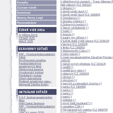
V dědečkových stopách - Trans-Siberian 
Poradňa
(lidé vlakoví) [CZ 200111]
Zoznam rubrík
V distanci [-]
V domě straší duch [-]
Download
V domě straší duch [CZ 180083]
Banery, Ikony, Log
V Dopolavoru [-]
V dosahu vrátnice [-]
Personalizácia
V Duhových horách [-]
V hlavní roli Bubeník [-]
V hubě [-]
V jogurtu [-]
O PŘEHLÍDCE
V kapky my věříme [-]
ČESKÉ VIZE
V každé době vyjde slunce [CZ 210013]
MALÉ VIZE
V lázních [CZ 220024]
V limbu [CZ 230081]
V Melounovém Cukru [-]
V mém pokoji [-]
FAF - Festival Ambroziádních
Filmů
V mojej nezabudnuteľnej Závažnej Porube 
Rychnovská osmička
130015]
Festival leteckých
V náruči svých představ [CZ 110113]
amatérských filmů
V neděli [-]
Střekovská kamera
V neděli brzy ráno [-]
Vysokovský kohout
V oblacích [CZ 150063]
Pardubický kraťas
V obraze [-]
Okem dobrodruha
V ohrožení [-]
Rodinné amatérské video -
V parcích a zahradách Zurichu [-]
Memoriál Zdeňka Kopky
V parku [CZ 190096]
V parku [-]
V parku [-]
V pasti [-]
F.A.F. festival amatérského
V poledne [-]
filmu
V první řadě muzikant? [-]
HAH Dolná Strehov
FAF - Festival Ambroziádních
V republice ČSR [-]
Filmů
V říši tatranských velehor [CZ 090070]
UNICA Lugano 2026