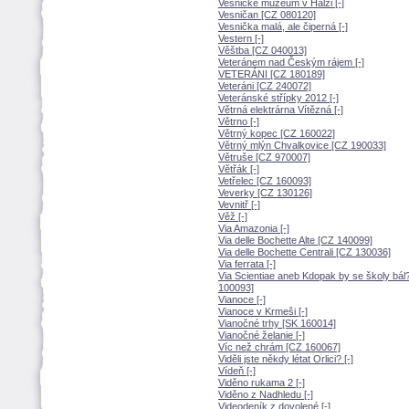
Vesnické muzeum v Halži [-]
Vesničan [CZ 080120]
Vesnička malá, ale čiperná [-]
Vestern [-]
Věštba [CZ 040013]
Veteránem nad Českým rájem [-]
VETERÁNI [CZ 180189]
Veteráni [CZ 240072]
Veteránské střípky 2012 [-]
Větrná elektrárna Vítězná [-]
Větrno [-]
Větrný kopec [CZ 160022]
Větrný mlýn Chvalkovice [CZ 190033]
Větruše [CZ 970007]
Větřák [-]
Vetřelec [CZ 160093]
Veverky [CZ 130126]
Vevnitř [-]
Věž [-]
Via Amazonia [-]
Via delle Bochette Alte [CZ 140099]
Via delle Bochette Centrali [CZ 130036]
Via ferrata [-]
Via Scientiae aneb Kdopak by se školy bál
100093]
Vianoce [-]
Vianoce v Krmeši [-]
Vianočné trhy [SK 160014]
Vianočné želanie [-]
Víc než chrám [CZ 160067]
Viděli jste někdy létat Orlici? [-]
Vídeň [-]
Viděno rukama 2 [-]
Viděno z Nadhledu [-]
Videodeník z dovolené [-]