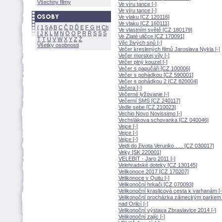
Všechny filmy
Ve víru tance [-]
Ve víru tance [-]
Ve vlaku [CZ 120116]
Ve vlaku [CZ 160111]
(
1
5
A
B
C
Č
D
Ď
E
F
G
H
Ch
Ve vlastním světě [CZ 180179]
I
J
K
L
M
N
Ó
O
P
R
Ř
S
Ś
Ve Zlaté uličce [CZ 170091]
Ť
T
U
V
W
X
Y
Z
Věc živých snů [-]
Všetky osobnosti
Večer kreslených filmů Jaroslava Nykla [-]
Večer morskej víly [-]
Večer plný kouzel [-]
Večer s papučáři [CZ 100006]
Večer s pohádkou [CZ 590001]
Večer s pohádkou 2 [CZ 820004]
Večera [-]
Večerné lyžovanie [-]
Večerní SMS [CZ 240117]
Vedle sebe [CZ 210023]
Vechio Novo Novissimo [-]
Vechslákova schovanka [CZ 040046]
Vejce [-]
Vejce [-]
Vejce [-]
Vejdi do života Verunko . . . [CZ 030017]
Veky [SK 220001]
VELEBIT - Jaro 2011 [-]
Velehradské doteky [CZ 130145]
Velikonoce 2017 [CZ 170207]
Velikonoce v Quitu [-]
Velikonoční hrkači [CZ 070093]
Velikonoční kraslicová cesta k varhanám [-
Velikonoční procházka zámeckým parkem v
nad Orlicí [-]
Velikonoční výstava Zbraslavice 2014 [-]
Velikonoční zajíc [-]