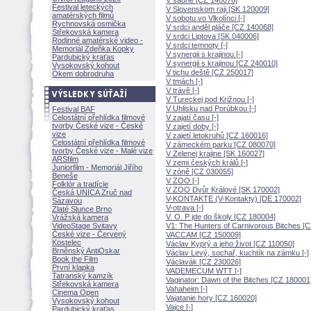
V sauně [CZ 140076]
Festival leteckých
V Slovenskom raji [SK 120009]
amatérských filmů
V sobotu vo Vlkolínci [-]
Rychnovská osmička
V srdci anděl pláče [CZ 140068]
Střekovská kamera
V srdci Liptova [SK 040006]
Rodinné amatérské video -
V srdci temnoty [-]
Memoriál Zdeňka Kopky
V synergii s krajinou [-]
Pardubický kraťas
V synergii s krajinou [CZ 240010]
Vysokovský kohout
V tichu deště [CZ 250017]
Okem dobrodruha
V tmách [-]
V trávě [-]
V Tureckej pod Križnou [-]
V Uhlisku nad Porúbkou [-]
Festival BAF
Celostátní přehlídka filmové
V zajatí času [-]
tvorby České vize - České
V zajetí doby [-]
vize
V zajetí letokruhů [CZ 160016]
Celostátní přehlídka filmové
V zámeckém parku [CZ 080070]
tvorby České vize - Malé vize
V Zelenej krajine [SK 160027]
ARSfilm
V zemi českých králů [-]
Juniorfilm - Memoriál Jiřího
V zóně [CZ 030055]
Beneše
V ZOO [-]
Folklór a tradície
V ZOO Dvůr Králové [SK 170002]
Česká UNICA Zruč nad
V-KONTAKTE (V-Kontakty) [DE 170002]
Sázavou
V-otrava [-]
Zlaté Slunce Brno
V. O. P jde do školy [CZ 180004]
Vrážská kamera
VideoStage Svitavy
V1: The Hunters of Carnivorous Bitches [
České vize - Červený
VACCAM [CZ 150009]
Kostelec
Václav Kyprý a jeho život [CZ 110050]
Brněnský AntiOskar
Václav Levý, sochař, kuchtík na zámku [-]
Book the Film
Václavák [CZ 230026]
První klapka
VADEMECUM WTT [-]
Tatranský kamzík
Vaginator: Dawn of the Bitches [CZ 180001
Střekovská kamera
Vahaheim [-]
Cinema Open
Vajatanie hory [CZ 160020]
Vysokovský kohout
Vajce [-]
Pardubický kraťas