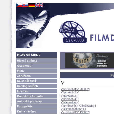
Hlavná stránka
Osobnosti
Filmy
F
Združenia
Kalendár akcií
V
Katalóg služieb
V barvách [CZ 200002]
Inzercia
V barvách 2 [-]
V barvách 3 [-]
Kontaktný formulár
V barvách 4 [-]
Autorské poplatky
V bílé malbě [-]
V brněnských Kníničkách [-]
Fotogalérie
V cíli "šedesátky" [-]
Kniha návštev
V cizí kůži [CZ 130087]