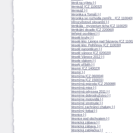
Verdi na výletu [-]
Vernisáž [CZ 110032]
Vernisáž [-]
Veronika a Tomáš [-]
Veronika se rozhodla zemřít... [CZ 110040]
Věrozvěstové slovanští [-]
Vertikála - mysterium ticha [CZ 110025]
Vertikální divadlo [CZ 220060]
Veřejné osvětlení [-]
Veselé kruhy [-]
Veselé léto: Lipnice nad Sázavou [CZ 1100
Veselé léto: Pelhřimov [CZ 110030]
Veselé panoptikum [-]
Veselé vánoce [CZ 020020]
Veselé Vánoce 2012 [-]
Vesele vlakem [-]
Veselý příběh [-]
Vesmír [CZ 140023]
Vesmír [-]
Vesmírna [CZ 060004]
Vesmírna [CZ 150031]
Vesmírná epizoda [CZ 250088]
Vesmírná mise [-]
Vesmírná odyssea 2011 [-]
Vesmírne dobrodružstvo [-]
Vesmírne motovidlá [-]
Vesmírné stretnutie [-]
Vesmírní zachránci chalupy [-]
Vesmírný fotbal [-]
Vesnice [-]
Vesnice pod obchvatem [-]
Vesnická zábava [-]
Vesnická zábava. [-]
Vesnická zabíjačka [-]