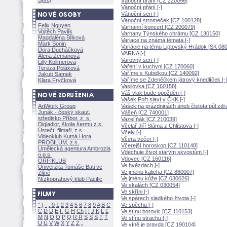
Vánoční přání [CZ 220096]
Vánoční přání [-]
Vánoční sen [-]
Vánoční stromeček [CZ 100128]
Felix Nguyen
Varhanní koncert [CZ 200079]
Vojtěch Pavlík
Varhany Týnského chrámu [CZ 130150]
Magdaléna Bílkov
Variace na známá témata [-]
Mark Sonin
Variácie na tému Liptovský Hrádok [SK 08
Dora Ducháčkov
VARNA [-]
Alena Zemanov
Varovný sen [-]
Lilly Kollmerov
Vaření v kuchyni [CZ 170060]
Tereza Polákov
Vaříme s Kubelkou [CZ 140092]
Jakub Samek
Vaříme se Zdeněčkem játrový knedlíček [-]
Klára Fryčkov
Vasilovka [CZ 160158]
Váš vlak bude opožděn [-]
Vašek Fořt slaví v ČKK [-]
ArtWork Group
Vašek na prázdninách aneb čistota půl zdra
Junák - český skaut,
Vášeň [CZ 740001]
středisko Příbor, z. s.
Vazelíňák [CZ 210039]
Digladior, škola šermu z.s.
Včelař Jiří Sláma z Chlístova [-]
Ústečtí filmaři, z.s.
Včely [-]
Videoklub Kutná Hora
Včera večer [-]
PROBILUM, z.s.
Včerejší horoskop [CZ 110148]
Umělecká agentura Ambrozia
Vdechuje život starým skvostům [-]
o.p.s.
Vdovec [CZ 160116]
ORFIKLUB
Ve hvězdách [-]
Univerzita Tomáše Bati ve
Ve jmenu kalicha [CZ 880007]
Zlíně
Ve jménu kůže [CZ 030026]
Nízkoprahový klub Pacific
Ve skalách [CZ 030054]
Ve skříni [-]
Ve spárech sladkého života [-]
"
(
-
.
0
1
2
3
4
5
6
7
8
9
A
B
C
Ve spěchu [-]
Č
D
Ď
E
F
G
H
Ch
I
Í
J
K
L
Ľ
Ve stínu borovic [CZ 110153]
M
N
O
Ó
P
Q
R
Ř
S
Ś
T
Ť
Ve stínu strachu [-]
U
Ú
V
W
X
Y
Z
Ve víně je pravda [CZ 190104]