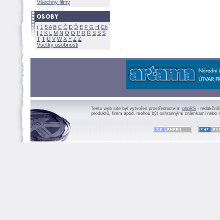
Všechny filmy
(
1
5
A
B
C
Č
D
Ď
E
F
G
H
Ch
I
J
K
L
M
N
Ó
O
P
R
Ř
S
Ś
Ť
T
U
V
W
X
Y
Z
Všetky osobnosti
Tento web site byl vytvořen prostřednictvím
phpRS
- redakční
produktů, firem apod. mohou být ochrannými známkami nebo r