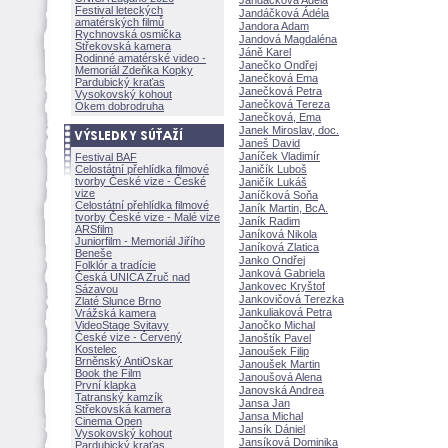
Jandáčková Adéla
Festival leteckých
Jandáčková Ádéla
amatérských filmů
Jandora Adam
Rychnovská osmička
Jandová Magdaléna
Střekovská kamera
Jáně Karel
Rodinné amatérské video -
Janečko Ondřej
Memoriál Zdeňka Kopky
Janečková Ema
Pardubický kraťas
Janečková Petra
Vysokovský kohout
Janečková Tereza
Okem dobrodruha
Janečková, Ema
Janek Miroslav, doc.
Janeš David
Janíček Vladimír
Festival BAF
Celostátní přehlídka filmové
Janičík Lubo
tvorby České vize - České
Janičík Luk
vize
Janíčková Soňa
Celostátní přehlídka filmové
Janík Martin, BcA.
tvorby České vize - Malé vize
Janík Radim
ARSfilm
Janíková Nikola
Juniorfilm - Memoriál Jiřího
Janíková Zlatica
Beneše
Janko Ondřej
Folklór a tradície
Janková Gabriela
Česká UNICA Zruč nad
Jankovec Kryštof
Sázavou
Jankovičová Terezka
Zlaté Slunce Brno
Jankuliaková Petra
Vrážská kamera
VideoStage Svitavy
Janočko Michal
České vize - Červený
Janoštík Pavel
Kostelec
Janoušek Filip
Brněnský AntiOskar
Janoušek Martin
Book the Film
Janoušová Alena
První klapka
Janovská Andrea
Tatranský kamzík
Jansa Jan
Střekovská kamera
Jansa Michal
Cinema Open
Jansík Dániel
Vysokovský kohout
Jansíková Dominika
Pardubický kraťas