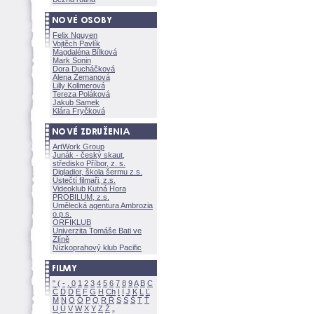
Felix Nguyen
Vojtěch Pavlík
Magdaléna Bílkov
Mark Sonin
Dora Ducháčkov
Alena Zemanov
Lilly Kollmerov
Tereza Polákov
Jakub Samek
Klára Fryčkov
ArtWork Group
Junák - český skaut,
středisko Příbor, z. s.
Digladior, škola šermu z.s.
Ústečtí filmaři, z.s.
Videoklub Kutná Hora
PROBILUM, z.s.
Umělecká agentura Ambrozia
o.p.s.
ORFIKLUB
Univerzita Tomáše Bati ve
Zlíně
Nízkoprahový klub Pacific
"
(
-
.
0
1
2
3
4
5
6
7
8
9
A
B
C
Č
D
Ď
E
F
G
H
Ch
I
Í
J
K
L
Ľ
M
N
O
Ó
P
Q
R
Ř
S
Ś
T
Ť
U
Ú
V
W
X
Y
Z