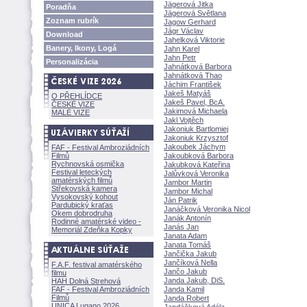
Jägerová Jitka
Poradňa
Jägerová Světlana
Zoznam rubrík
Jagow Gerhard
Jágr Václav
Download
Jahelková Viktorie
Banery, Ikony, Log
Jahn Karel
Jahn Petr
Personalizácia
Jahnátková Barbora
Jahnátková Thao
Jáchim František
Jakeš Maty
O PŘEHLÍDCE
Jakeš Pavel, BcA.
ČESKÉ VIZE
Jakimová Michaela
MALÉ VIZE
Jakl Vojtěch
Jakoniuk Bartlomiej
Jakoniuk Krzysztof
Jakoubek Jáchym
FAF - Festival Ambroziádních
Filmů
Jakoubková Barbora
Rychnovská osmička
Jakubková Kateřina
Festival leteckých
Jalůvková Veronika
amatérských filmů
Jambor Martin
Střekovská kamera
Jambor Michal
Vysokovský kohout
Ján Patrik
Pardubický kraťas
Janáčková Veronika Nicol
Okem dobrodruha
Janák Antonín
Rodinné amatérské video -
Janás Jan
Memoriál Zdeňka Kopky
Janata Adam
Janata Tom
Jančička Jakub
Jančíková Nella
F.A.F. festival amatérského
Jančo Jakub
filmu
Janda Jakub, DiS.
HAH Dolná Strehov
FAF - Festival Ambroziádních
Janda Kamil
Filmů
Janda Robert
UNICA Lugano 2026