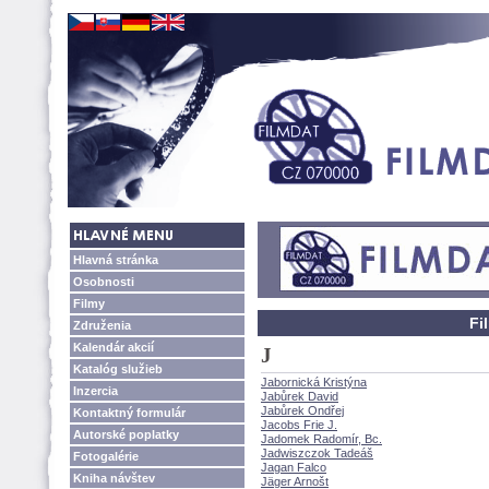
Hlavná stránka
Osobnosti
Filmy
Fi
Združenia
Kalendár akcií
J
Katalóg služieb
Jabornická Kristýna
Inzercia
Jabůrek David
Jabůrek Ondřej
Kontaktný formulár
Jacobs Frie J.
Autorské poplatky
Jadomek Radomír, Bc.
Jadwiszczok Tade
Fotogalérie
Jagan Falco
Kniha návštev
Jäger Arnošt