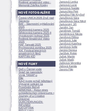
Jansová Lenka
Rodinné amatérské video -
Jansová Lucie
Memoriál Zdeňka Kopky
Janstová Natálie
Januschka Petr
Januška Filip Kryštof
Česká UNICA 2026 Zruč nad
Janušková Sára
Sázavou
Janušková Sára Nikol
BAF - Slavnostní vyhlašování
Jarkovský Jiří
2025
Jarolím Jan
Střekovská kamera 2025
Jarolímek Tom
Střekovská kamera 2025 II
Jarolímková Nikola
Vysokovský kohout 2025
Jarošová Eliška
Rodinné Amatérské Video
Jarošová Julie
2025
Jarošová Kateřina
HAF Tanvald 2025
Jarošová Sofie
Rychnovská osmička 2025
Jarská Denisa
XXI. Festival leteckých
Jarůšek Robin
amatérských filmů
KAPITÁN KID
Jašek Martin
Jašek Matěj
Jašková Veronika
Jášová Kamila
Deň v Čiernej vode
Javora Filip
Snáď nie naposledy
Vznik TANAP-u
Ellie
Když kvete pcháč bělohlavý
Výtvarné setkání na
Prostřední Bečvě
ARMONÍA – Reise eines
schöpferisch
en Universums •
Journey of a Creative
Universe
DURCHDRUNGEN
·
INFUSED
KATOPTRIK
Běžná rutina