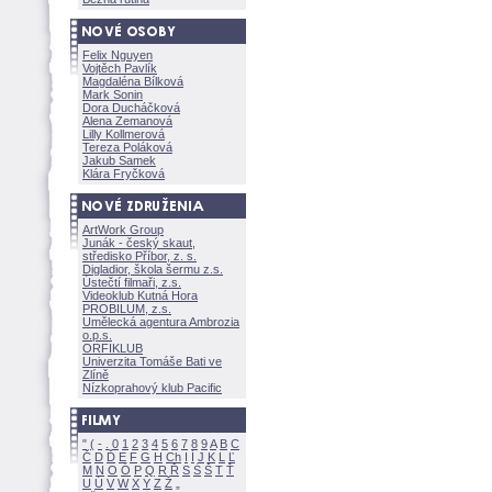
Felix Nguyen
Vojtěch Pavlík
Magdaléna Bílkov
Mark Sonin
Dora Ducháčkov
Alena Zemanov
Lilly Kollmerov
Tereza Polákov
Jakub Samek
Klára Fryčkov
ArtWork Group
Junák - český skaut,
středisko Příbor, z. s.
Digladior, škola šermu z.s.
Ústečtí filmaři, z.s.
Videoklub Kutná Hora
PROBILUM, z.s.
Umělecká agentura Ambrozia
o.p.s.
ORFIKLUB
Univerzita Tomáše Bati ve
Zlíně
Nízkoprahový klub Pacific
"
(
-
.
0
1
2
3
4
5
6
7
8
9
A
B
C
Č
D
Ď
E
F
G
H
Ch
I
Í
J
K
L
Ľ
M
N
O
Ó
P
Q
R
Ř
S
Ś
T
Ť
U
Ú
V
W
X
Y
Z