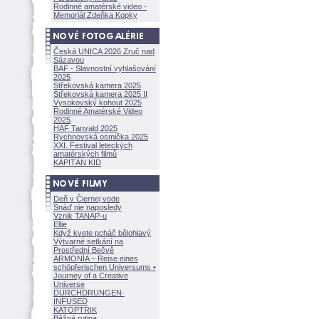
Rodinné amatérské video -
Memoriál Zdeňka Kopky
Česká UNICA 2026 Zruč nad
Sázavou
BAF - Slavnostní vyhlašování
2025
Střekovská kamera 2025
Střekovská kamera 2025 II
Vysokovský kohout 2025
Rodinné Amatérské Video
2025
HAF Tanvald 2025
Rychnovská osmička 2025
XXI. Festival leteckých
amatérských filmů
KAPITÁN KID
Deň v Čiernej vode
Snáď nie naposledy
Vznik TANAP-u
Ellie
Když kvete pcháč bělohlavý
Výtvarné setkání na
Prostřední Bečvě
ARMONÍA – Reise eines
schöpferisch
en Universums •
Journey of a Creative
Universe
DURCHDRUNGEN
·
INFUSED
KATOPTRIK
Běžná rutina