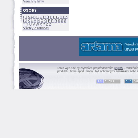
Všechny filmy
(
1
5
A
B
C
Č
D
Ď
E
F
G
H
Ch
I
J
K
L
M
N
Ó
O
P
R
Ř
S
Ś
Ť
T
U
V
W
X
Y
Z
Všetky osobnosti
Tento web site byl vytvořen prostřednictvím
phpRS
- redakční
produktů, firem apod. mohou být ochrannými známkami nebo r