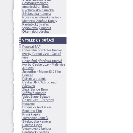
Festival leteckých
amatérských filmů
Rychnovská osmička
Střekovská kamera
Rodinné amatérské video -
Memoriál Zdeňka Kopky
Pardubický kraťas
Vysokovský kohout
Okem dobrodruha
Festival BAF
Celostátní přehlídka filmové
tvorby České vize - České
vize
Celostátní přehlídka filmové
tvorby České vize - Malé vize
ARSfilm
Juniorfilm - Memoriál Jiřího
Beneše
Folklór a tradície
Česká UNICA Zruč nad
Sázavou
Zlaté Slunce Brno
Vrážská kamera
VideoStage Svitavy
České vize - Červený
Kostelec
Brněnský AntiOskar
Book the Film
První klapka
Tatranský kamzík
Střekovská kamera
Cinema Open
Vysokovský kohout
Pardubický kraťas