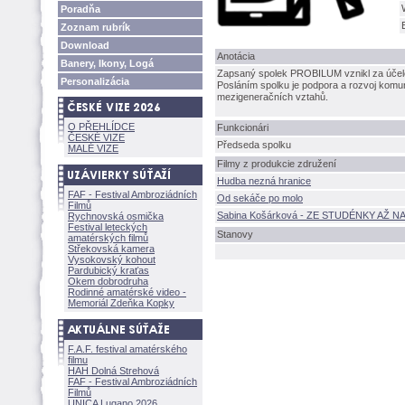
Poradňa
Zoznam rubrík
Download
Anotácia
Banery, Ikony, Log
Zapsaný spolek PROBILUM vznikl za účelem
Personalizácia
Posláním spolku je podpora a rozvoj komun
mezigeneračních vztahů.
O PŘEHLÍDCE
Funkcionári
ČESKÉ VIZE
Předseda spolku
MALÉ VIZE
Filmy z produkcie združení
Hudba nezná hranice
FAF - Festival Ambroziádních
Od sekáče po molo
Filmů
Sabina Košárková - ZE STUDÉNKY AŽ 
Rychnovská osmička
Festival leteckých
Stanovy
amatérských filmů
Střekovská kamera
Vysokovský kohout
Pardubický kraťas
Okem dobrodruha
Rodinné amatérské video -
Memoriál Zdeňka Kopky
F.A.F. festival amatérského
filmu
HAH Dolná Strehov
FAF - Festival Ambroziádních
Filmů
UNICA Lugano 2026