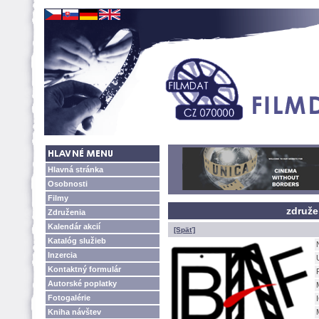
Hlavná stránka
Osobnosti
Filmy
združe
Združenia
Kalendár akcií
[Späť]
Katalóg služieb
Inzercia
Kontaktný formulár
Autorské poplatky
Fotogalérie
Kniha návštev