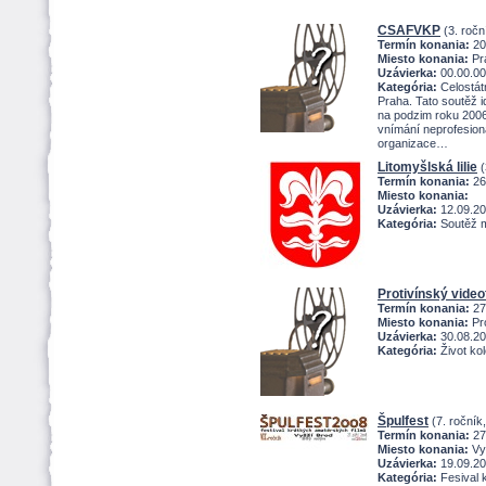
CSAFVKP
(3. ročn
Termín konania:
20
Miesto konania:
Pr
Uzávierka:
00.00.0
Kategória:
Celostát
Praha. Tato soutěž i
na podzim roku 2006
vnímání neprofesioná
organizace
Litomyšlská lilie
(
Termín konania:
26
Miesto konania:
Uzávierka:
12.09.2
Kategória:
Soutěž me
Protivínský video
Termín konania:
27
Miesto konania:
Pro
Uzávierka:
30.08.2
Kategória:
ivot kol
pulfest
(7. ročník
Termín konania:
27
Miesto konania:
Vyš
Uzávierka:
19.09.2
Kategória:
Fesival k