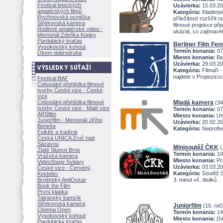
Festival leteckých
Uzávierka:
15.03.2
amatérských filmů
Kategória:
Kladensk
Rychnovská osmička
příležitostí rozšířit
Střekovská kamera
filmové projekce př
Rodinné amatérské video -
ukázat, co zajímavé
Memoriál Zdeňka Kopky
Pardubický kraťas
Berliner Film Fen
Vysokovský kohout
Termín konania:
07
Okem dobrodruha
Miesto konania:
Ber
Uzávierka:
29.03.2
Kategória:
Filmaři -
najdete v Propozicíc
Festival BAF
Celostátní přehlídka filmové
tvorby České vize - České
vize
Celostátní přehlídka filmové
Mladá kamera
(34
tvorby České vize - Malé vize
Termín konania:
07
ARSfilm
Miesto konania:
Uni
Juniorfilm - Memoriál Jiřího
Uzávierka:
20.02.2
Beneše
Kategória:
Neprofesi
Folklór a tradície
Česká UNICA Zruč nad
Sázavou
Minisoutěž ČKK
(
Zlaté Slunce Brno
Termín konania:
10
Vrážská kamera
Miesto konania:
Pra
VideoStage Svitavy
Uzávierka:
03.03.2
České vize - Červený
Kategória:
Soutěž č
Kostelec
Brněnský AntiOskar
3. minut vč. titulků.
Book the Film
První klapka
Tatranský kamzík
Střekovská kamera
Juniorfilm
(15. roč
Cinema Open
Termín konania:
14
Vysokovský kohout
Miesto konania:
Dv
Pardubický kraťas