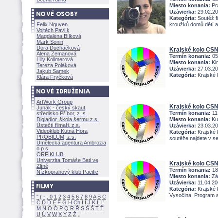
Miesto konania:
Pra
Uzávierka:
29.02.2
Kategória:
Soutěž fi
Felix Nguyen
kroužků domů dětí a
Vojtěch Pavlík
Magdaléna Bílkov
Mark Sonin
Dora Ducháčkov
Krajské kolo CS
Alena Zemanov
Termín konania:
05
Lilly Kollmerov
Miesto konania:
Ki
Tereza Polákov
Uzávierka:
27.03.2
Jakub Samek
Kategória:
Krajské 
Klára Fryčkov
ArtWork Group
Krajské kolo CS
Junák - český skaut,
Termín konania:
11
středisko Příbor, z. s.
Digladior, škola šermu z.s.
Miesto konania:
Ku
Ústečtí filmaři, z.s.
Uzávierka:
23.03.2
Videoklub Kutná Hora
Kategória:
Krajské 
PROBILUM, z.s.
soutěže najdete v se
Umělecká agentura Ambrozia
o.p.s.
ORFIKLUB
Univerzita Tomáše Bati ve
Krajské kolo CSN
Zlíně
Termín konania:
18
Nízkoprahový klub Pacific
Miesto konania:
Zá
Uzávierka:
11.04.20
Kategória:
Krajské 
Vysočina. Program a
"
(
-
.
0
1
2
3
4
5
6
7
8
9
A
B
C
Č
D
Ď
E
F
G
H
Ch
I
Í
J
K
L
Ľ
M
N
O
Ó
P
Q
R
Ř
S
Ś
T
Ť
U
Ú
V
W
X
Y
Z