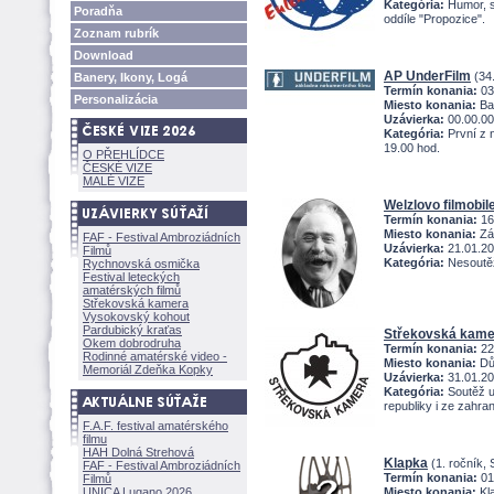
Kategória:
Humor, sa
Poradňa
oddíle "Propozice".
Zoznam rubrík
Download
AP UnderFilm
(34.
Banery, Ikony, Log
Termín konania:
03
Personalizácia
Miesto konania:
Bar
Uzávierka:
00.00.0
Kategória:
První z 
19.00 hod.
O PŘEHLÍDCE
ČESKÉ VIZE
MALÉ VIZE
Welzlovo filmobil
Termín konania:
16
Miesto konania:
Zá
FAF - Festival Ambroziádních
Uzávierka:
21.01.2
Filmů
Kategória:
Nesoutěž
Rychnovská osmička
Festival leteckých
amatérských filmů
Střekovská kamera
Vysokovský kohout
Pardubický kraťas
Střekovská kame
Okem dobrodruha
Termín konania:
22
Rodinné amatérské video -
Miesto konania:
Dům
Memoriál Zdeňka Kopky
Uzávierka:
31.01.2
Kategória:
Soutěž u
republiky i ze zahran
F.A.F. festival amatérského
filmu
HAH Dolná Strehov
Klapka
(1. ročník, 
FAF - Festival Ambroziádních
Termín konania:
01
Filmů
UNICA Lugano 2026
Miesto konania:
Kl