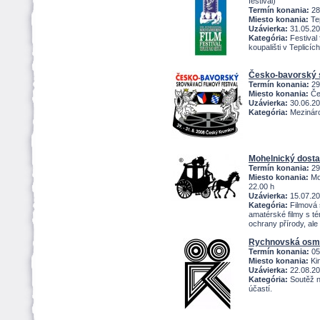
festival)
Termín konania:
28
Miesto konania:
Tep
Uzávierka:
31.05.2
Kategória:
Festival
koupališti v Teplicíc
Česko-bavorský s
Termín konania:
29
Miesto konania:
Če
Uzávierka:
30.06.2
Kategória:
Mezináro
Mohelnický dost
Termín konania:
29
Miesto konania:
Moh
22.00 h
Uzávierka:
15.07.2
Kategória:
Filmová 
amatérské filmy s té
ochrany přírody, ale
Rychnovská osm
Termín konania:
05
Miesto konania:
Ki
Uzávierka:
22.08.2
Kategória:
Soutěž n
účastí.