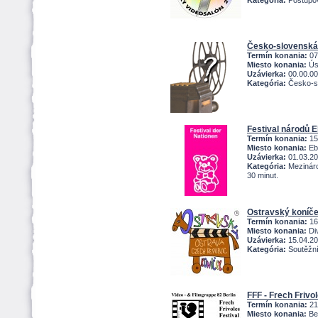
Kategória:
Postupov
Česko-slovenská
Termín konania:
07
Miesto konania:
Úst
Uzávierka:
00.00.0
Kategória:
Česko-sl
Festival národů 
Termín konania:
15
Miesto konania:
Eb
Uzávierka:
01.03.2
Kategória:
Mezináro
30 minut.
Ostravský koníč
Termín konania:
16
Miesto konania:
Div
Uzávierka:
15.04.2
Kategória:
Soutěžní 
FFF - Frech Frivol
Termín konania:
21
Miesto konania:
Ber