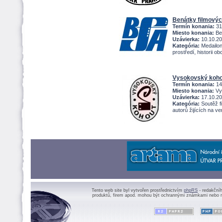
Benátky filmový
Termín konania:
31
Miesto konania:
Ben
Uzávierka:
10.10.2
Kategória:
Medailony
prostředí, historii ob
Vysokovský koho
Termín konania:
14
Miesto konania:
Vy
Uzávierka:
17.10.2
Kategória:
Soutěž fi
autorů žijících na v
Tento web site byl vytvořen prostřednictvím
phpRS
- redakční
produktů, firem apod. mohou být ochrannými známkami nebo r