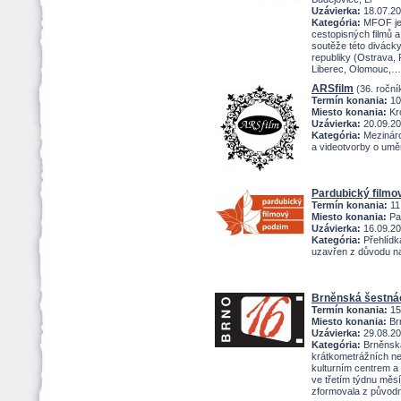
Uzávierka:
18.07.2
Kategória:
MFOF je 
cestopisných filmů a
soutěže této divácky
republiky (Ostrava,
Liberec, Olomouc,
ARSfilm
(36. roční
Termín konania:
10
Miesto konania:
Kr
Uzávierka:
20.09.2
Kategória:
Mezináro
a videotvorby o umě
Pardubický filmo
Termín konania:
11
Miesto konania:
Par
Uzávierka:
16.09.2
Kategória:
Přehlídka
uzavřen z důvodu na
Brněnská šestná
Termín konania:
15
Miesto konania:
Brn
Uzávierka:
29.08.2
Kategória:
Brněnská
krátkometrážních n
kulturním centrem a 
ve třetím týdnu měs
zformovala z pův