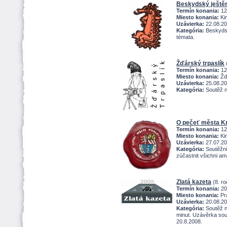
Beskydský ještě
Termín konania:
12
Miesto konania:
Kin
Uzávierka:
22.08.2
Kategória:
Beskydský
témata.
ďárský trpaslík
(
Termín konania:
12
Miesto konania:
ďá
Uzávierka:
25.08.2
Kategória:
Soutěž n
O pečeť města K
Termín konania:
12
Miesto konania:
Ki
Uzávierka:
27.07.2
Kategória:
Soutěžní
zúčastnit všichni ama
Zlatá kazeta
(8. ro
Termín konania:
20
Miesto konania:
Pr
Uzávierka:
20.08.2
Kategória:
Soutěž n
minut. Uzávěrka sout
20.8.2008.