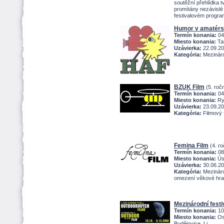
soutěžní přehlídka 
promítány nezávislé 
festivalovém progra
Humor v amatérs
Termín konania:
04
Miesto konania:
Tan
Uzávierka:
22.09.2
Kategória:
Mezináro
BZUK Film
(5. roč
Termín konania:
04
Miesto konania:
Ry
Uzávierka:
23.09.2
Kategória:
Filmový 
Femina Film
(4. ro
Termín konania:
08
Miesto konania:
Úst
Uzávierka:
30.06.2
Kategória:
Mezinárod
omezení věkové hra
Mezinárodní festi
Termín konania:
10
Miesto konania:
Ost
Budějovice, Li