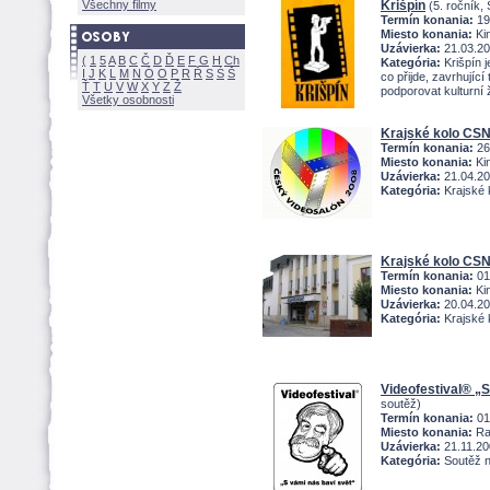
Všechny filmy
Krišpín
(5. ročník,
Termín konania:
19
Miesto konania:
Kin
Uzávierka:
21.03.2
(
1
5
A
B
C
Č
D
Ď
E
F
G
H
Ch
Kategória:
Krišpín j
I
J
K
L
M
N
Ó
O
P
R
Ř
S
Ś
co přijde, zavrhující
Ť
T
U
V
W
X
Y
Z
podporovat kulturní ž
Všetky osobnosti
Krajské kolo CS
Termín konania:
26
Miesto konania:
Kin
Uzávierka:
21.04.2
Kategória:
Krajské 
Krajské kolo CS
Termín konania:
01
Miesto konania:
Kin
Uzávierka:
20.04.2
Kategória:
Krajské 
Videofestival® „S
soutěž)
Termín konania:
01
Miesto konania:
Ra
Uzávierka:
21.11.20
Kategória:
Soutěž n