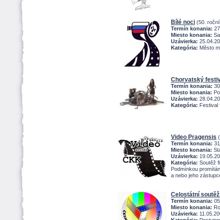
Bílé noci
(50. roční
Termín konania:
27
Miesto konania:
Sa
Uzávierka:
25.04.2
Kategória:
Město m
Chorvatský festi
Termín konania:
30
Miesto konania:
Po
Uzávierka:
28.04.2
Kategória:
Festival 
Video Pragensis
(
Termín konania:
31
Miesto konania:
Sta
Uzávierka:
19.05.2
Kategória:
Soutěž f
Podmínkou promítání 
a nebo jeho zástupc
Celostátní soutě
Termín konania:
05
Miesto konania:
Roš
Uzávierka:
11.05.20