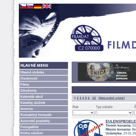
Hlavná stránka
Osobnosti
Filmy
Združenia
Kalendár akcií
1
2
3
4
5
6
..
15
[
Abecedný výpis
]
Katalóg služieb
Rok
Typ súťaže
Inzercia
Kontaktný formulár
Autorské poplatky
EULENSPIEGELE
Termín konania:
01
Fotogalérie
Miesto konania:
Ber
Kniha návštev
Uzávierka:
23.01.2