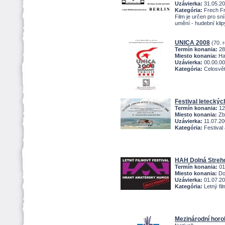
Uzávierka:
31.05.2
Kategória:
Frech Fri
Film je určen pro sní
umění - hudební klip
UNICA 2008
(70. r
Termín konania:
28
Miesto konania:
Ha
Uzávierka:
00.00.0
Kategória:
Celosvět
Festival letecký
Termín konania:
12
Miesto konania:
Zbr
Uzávierka:
11.07.20
Kategória:
Festival
HAH Dolná Stre
Termín konania:
01
Miesto konania:
Dol
Uzávierka:
01.07.2
Kategória:
Letný fil
Mezinárodní horol