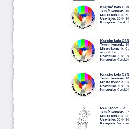
Krajské kolo CSN
Termín konania:
10
Miesto konania:
Bio
Uzávierka:
28.04.2
Kategória:
Krajské 
Krajské kolo CS
Termín konania:
10
Miesto konania:
Cou
mučedníků
Uzávierka:
20.04.2
Kategória:
Krajské 
Krajské kolo CS
Termín konania:
10
Miesto konania:
Div
Uzávierka:
04.04.2
Kategória:
Krajské 
PAF Tachov
(30. r
Termín konania:
22
Miesto konania:
Ki
Uzávierka:
30.04.2
Kategória:
Mezinárod