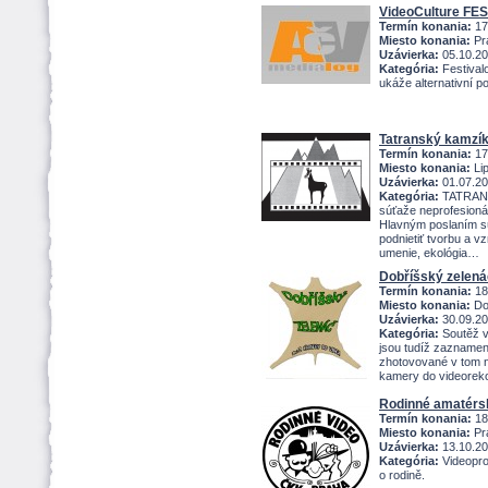
VideoCulture FE
Termín konania:
17
Miesto konania:
Pra
Uzávierka:
05.10.2
Kategória:
Festivalo
ukáže alternativní p
Tatranský kamzí
Termín konania:
17
Miesto konania:
Lip
Uzávierka:
01.07.2
Kategória:
TATRANSK
súťaže neprofesionál
Hlavným poslaním súť
podnietiť tvorbu a v
umenie, ekológia
Dobříšský zelená
Termín konania:
18
Miesto konania:
Dob
Uzávierka:
30.09.2
Kategória:
Soutěž v
jsou tudíž zaznamen
zhotovované v tom 
kamery do videorek
Rodinné amatérs
Termín konania:
18
Miesto konania:
Pra
Uzávierka:
13.10.2
Kategória:
Videoprog
o rodině.