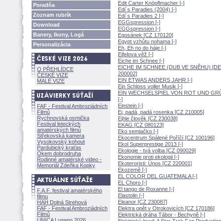
Edit Carter Knöpflmacher [-]
Poradňa
Edi´s Paradies (2004) [-]
Zoznam rubrík
Edi´s Paradies 2 [-]
EGGspression [-]
Download
EGGspression [-]
Banery, Ikony, Log
Egosánek [CZ 170120]
Egypt vzhůtu nohama [-]
Personalizácia
Eh, Eh no do háje [-]
Eifelova věž [-]
Eiche im Schnee [-]
EICHE IM SCHNEE (DUB VE SNĚHU) [DE
O PŘEHLÍDCE
200002]
ČESKÉ VIZE
EIN ETWAS ANDERS JAHR [-]
MALÉ VIZE
Ein Schloss voller Musik [-]
EIN WECHSELSPIEL VON ROT UND GR
[-]
Einstein [-]
FAF - Festival Ambroziádních
Filmů
Ej, padá, padá rosenka [CZ 210005]
Rychnovská osmička
Ejhle člověk [CZ 230038]
Festival leteckých
EKAG [CZ 080123]
amatérských filmů
Eko semiačko [-]
Střekovská kamera
Ekocentrum Spálené Poříčí [CZ 100196]
Vysokovský kohout
Ekol Superprestige 2013 [-]
Pardubický kraťas
Ekologie - tvá volba [CZ 090029]
Okem dobrodruha
Ekonomie proti ekologii [-]
Rodinné amatérské video -
Ekoteroristi: Únos [CZ 220001]
Memoriál Zdeňka Kopky
Ekozemě [-]
EL COLOR DEL GUATEMALA [-]
EL Choro [-]
El tango de Roxanne [-]
F.A.F. festival amatérského
Elastolin [-]
filmu
Eleanor [CZ 230087]
HAH Dolná Strehov
FAF - Festival Ambroziádních
Elektra opět v Otrokovicích [CZ 170186]
Filmů
Elektrická dráha Tábor - Bechyně [-]
UNICA Lugano 2026