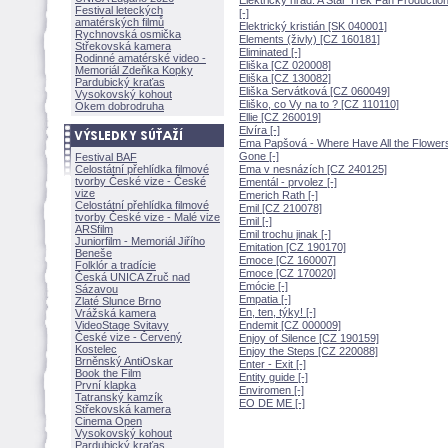
Elektrický hrad: A Star Trek Fan Productio
Festival leteckých
[-]
amatérských filmů
Elektrický kristián [SK 040001]
Rychnovská osmička
Elements (živly) [CZ 160181]
Střekovská kamera
Eliminated [-]
Rodinné amatérské video -
Eliška [CZ 020008]
Memoriál Zdeňka Kopky
Eliška [CZ 130082]
Pardubický kraťas
Eliška Servátková [CZ 060049]
Vysokovský kohout
Eliško, co Vy na to ? [CZ 110110]
Okem dobrodruha
Ellie [CZ 260019]
Elvíra [-]
Ema Papšová - Where Have All the Flower
Gone [-]
Festival BAF
Celostátní přehlídka filmové
Ema v nesnázích [CZ 240125]
tvorby České vize - České
Ementál - prvolez [-]
vize
Emerich Rath [-]
Celostátní přehlídka filmové
Emil [CZ 210078]
tvorby České vize - Malé vize
Emil [-]
ARSfilm
Emil trochu jinak [-]
Juniorfilm - Memoriál Jiřího
Emitation [CZ 190170]
Beneše
Emoce [CZ 160007]
Folklór a tradície
Emoce [CZ 170020]
Česká UNICA Zruč nad
Emócie [-]
Sázavou
Empatia [-]
Zlaté Slunce Brno
En, ten, týky! [-]
Vrážská kamera
VideoStage Svitavy
Endemit [CZ 000009]
České vize - Červený
Enjoy of Silence [CZ 190159]
Kostelec
Enjoy the Steps [CZ 220088]
Brněnský AntiOskar
Enter - Exit [-]
Book the Film
Entity guide [-]
První klapka
Enviromen [-]
Tatranský kamzík
EO DE ME [-]
Střekovská kamera
Cinema Open
Vysokovský kohout
Pardubický kraťas