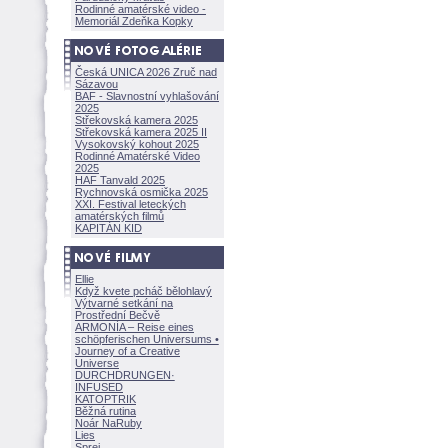
Rodinné amatérské video -
Memoriál Zdeňka Kopky
Česká UNICA 2026 Zruč nad
Sázavou
BAF - Slavnostní vyhlašování
2025
Střekovská kamera 2025
Střekovská kamera 2025 II
Vysokovský kohout 2025
Rodinné Amatérské Video
2025
HAF Tanvald 2025
Rychnovská osmička 2025
XXI. Festival leteckých
amatérských filmů
KAPITÁN KID
Ellie
Když kvete pcháč bělohlavý
Výtvarné setkání na
Prostřední Bečvě
ARMONÍA – Reise eines
schöpferisch
en Universums •
Journey of a Creative
Universe
DURCHDRUNGEN
·
INFUSED
KATOPTRIK
Běžná rutina
Noár NaRuby
Lies
Sprej