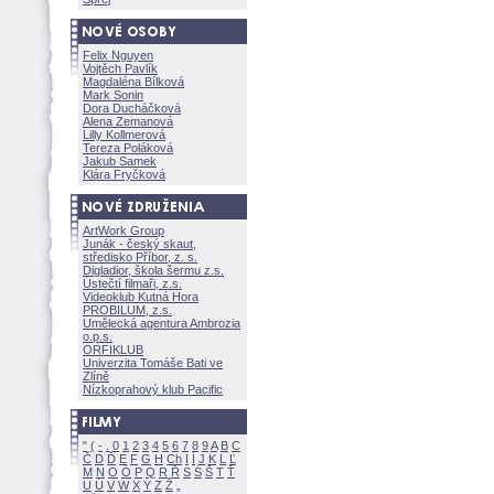
Felix Nguyen
Vojtěch Pavlík
Magdaléna Bílkov
Mark Sonin
Dora Ducháčkov
Alena Zemanov
Lilly Kollmerov
Tereza Polákov
Jakub Samek
Klára Fryčkov
ArtWork Group
Junák - český skaut,
středisko Příbor, z. s.
Digladior, škola šermu z.s.
Ústečtí filmaři, z.s.
Videoklub Kutná Hora
PROBILUM, z.s.
Umělecká agentura Ambrozia
o.p.s.
ORFIKLUB
Univerzita Tomáše Bati ve
Zlíně
Nízkoprahový klub Pacific
"
(
-
.
0
1
2
3
4
5
6
7
8
9
A
B
C
Č
D
Ď
E
F
G
H
Ch
I
Í
J
K
L
Ľ
M
N
O
Ó
P
Q
R
Ř
S
Ś
T
Ť
U
Ú
V
W
X
Y
Z