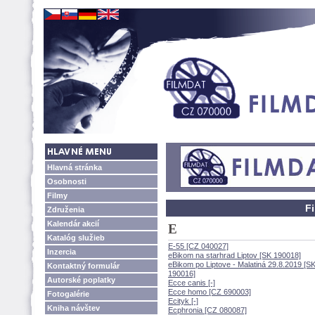
Hlavná stránka
Osobnosti
Filmy
F
Združenia
Kalendár akcií
E
Katalóg služieb
E-55 [CZ 040027]
Inzercia
eBikom na starhrad Liptov [SK 190018]
eBikom po Liptove - Malatiná 29.8.2019 [S
Kontaktný formulár
190016]
Autorské poplatky
Ecce canis [-]
Ecce homo [CZ 690003]
Fotogalérie
Ecityk [-]
Kniha návštev
Ecphronia [CZ 080087]