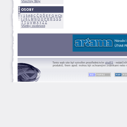
Všechny filmy
(
1
5
A
B
C
Č
D
Ď
E
F
G
H
Ch
I
J
K
L
M
N
Ó
O
P
R
Ř
S
Ś
Ť
T
U
V
W
X
Y
Z
Všetky osobnosti
Tento web site byl vytvořen prostřednictvím
phpRS
- redakční
produktů, firem apod. mohou být ochrannými známkami nebo r