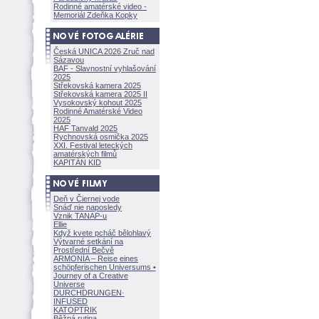
Rodinné amatérské video -
Memoriál Zdeňka Kopky
Česká UNICA 2026 Zruč nad
Sázavou
BAF - Slavnostní vyhlašování
2025
Střekovská kamera 2025
Střekovská kamera 2025 II
Vysokovský kohout 2025
Rodinné Amatérské Video
2025
HAF Tanvald 2025
Rychnovská osmička 2025
XXI. Festival leteckých
amatérských filmů
KAPITÁN KID
Deň v Čiernej vode
Snáď nie naposledy
Vznik TANAP-u
Ellie
Když kvete pcháč bělohlavý
Výtvarné setkání na
Prostřední Bečvě
ARMONÍA – Reise eines
schöpferisch
en Universums •
Journey of a Creative
Universe
DURCHDRUNGEN
·
INFUSED
KATOPTRIK
Běžná rutina