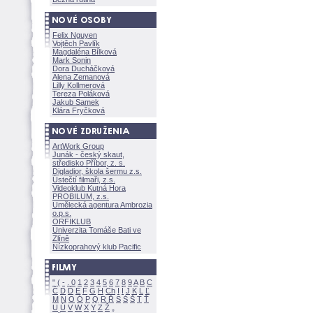
Felix Nguyen
Vojtěch Pavlík
Magdaléna Bílkov
Mark Sonin
Dora Ducháčkov
Alena Zemanov
Lilly Kollmerov
Tereza Polákov
Jakub Samek
Klára Fryčkov
ArtWork Group
Junák - český skaut,
středisko Příbor, z. s.
Digladior, škola šermu z.s.
Ústečtí filmaři, z.s.
Videoklub Kutná Hora
PROBILUM, z.s.
Umělecká agentura Ambrozia
o.p.s.
ORFIKLUB
Univerzita Tomáše Bati ve
Zlíně
Nízkoprahový klub Pacific
"
(
-
.
0
1
2
3
4
5
6
7
8
9
A
B
C
Č
D
Ď
E
F
G
H
Ch
I
Í
J
K
L
Ľ
M
N
O
Ó
P
Q
R
Ř
S
Ś
T
Ť
U
Ú
V
W
X
Y
Z