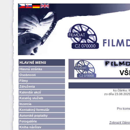
Hlavná stránka
Osobnosti
Filmy
Združenia
ku článku: 
Kalendár akcií
zo dňa 23.08.2025,
Katalóg služieb
Inzercia
Pro kome
Kontaktný formulár
Autorské poplatky
Fotogalérie
Zobraziť člán
Kniha návštev