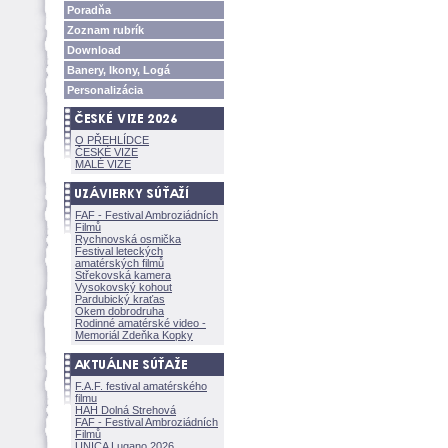
Poradňa
Zoznam rubrík
Download
Banery, Ikony, Log
Personalizácia
O PŘEHLÍDCE
ČESKÉ VIZE
MALÉ VIZE
FAF - Festival Ambroziádních
Filmů
Rychnovská osmička
Festival leteckých
amatérských filmů
Střekovská kamera
Vysokovský kohout
Pardubický kraťas
Okem dobrodruha
Rodinné amatérské video -
Memoriál Zdeňka Kopky
F.A.F. festival amatérského
filmu
HAH Dolná Strehov
FAF - Festival Ambroziádních
Filmů
UNICA Lugano 2026