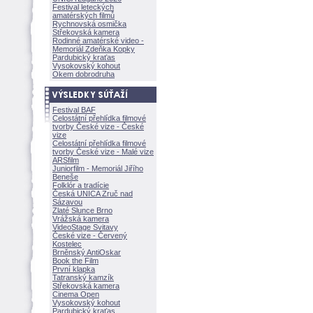
Festival leteckých
amatérských filmů
Rychnovská osmička
Střekovská kamera
Rodinné amatérské video -
Memoriál Zdeňka Kopky
Pardubický kraťas
Vysokovský kohout
Okem dobrodruha
Festival BAF
Celostátní přehlídka filmové
tvorby České vize - České
vize
Celostátní přehlídka filmové
tvorby České vize - Malé vize
ARSfilm
Juniorfilm - Memoriál Jiřího
Beneše
Folklór a tradície
Česká UNICA Zruč nad
Sázavou
Zlaté Slunce Brno
Vrážská kamera
VideoStage Svitavy
České vize - Červený
Kostelec
Brněnský AntiOskar
Book the Film
První klapka
Tatranský kamzík
Střekovská kamera
Cinema Open
Vysokovský kohout
Pardubický kraťas