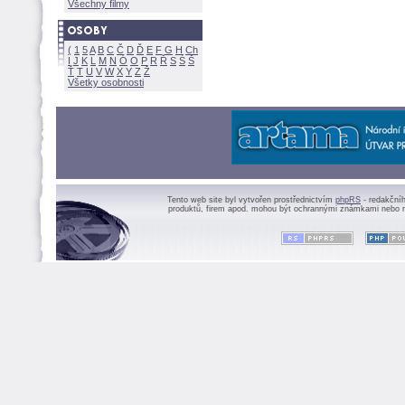
Všechny filmy
(
1
5
A
B
C
Č
D
Ď
E
F
G
H
Ch
I
J
K
L
M
N
Ó
O
P
R
Ř
S
Ś
Ť
T
U
V
W
X
Y
Z
Všetky osobnosti
Tento web site byl vytvořen prostřednictvím
phpRS
- redakční
produktů, firem apod. mohou být ochrannými známkami nebo r