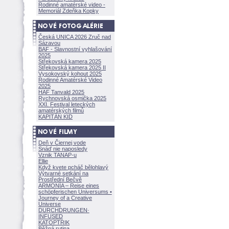
Rodinné amatérské video -
Memoriál Zdeňka Kopky
Česká UNICA 2026 Zruč nad
Sázavou
BAF - Slavnostní vyhlašování
2025
Střekovská kamera 2025
Střekovská kamera 2025 II
Vysokovský kohout 2025
Rodinné Amatérské Video
2025
HAF Tanvald 2025
Rychnovská osmička 2025
XXI. Festival leteckých
amatérských filmů
KAPITÁN KID
Deň v Čiernej vode
Snáď nie naposledy
Vznik TANAP-u
Ellie
Když kvete pcháč bělohlavý
Výtvarné setkání na
Prostřední Bečvě
ARMONÍA – Reise eines
schöpferisch
en Universums •
Journey of a Creative
Universe
DURCHDRUNGEN
·
INFUSED
KATOPTRIK
Běžná rutina