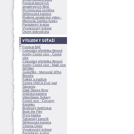
Festival leteckých
amatérských filmů
Rychnovská osmička
Střekovská kamera
Rodinné amatérské video -
Memoriál Zdeňka Kopky
Pardubický kraťas
Vysokovský kohout
Okem dobrodruha
Festival BAF
Celostátní přehlídka filmové
tvorby České vize - České
vize
Celostátní přehlídka filmové
tvorby České vize - Malé vize
ARSfilm
Juniorfilm - Memoriál Jiřího
Beneše
Folklór a tradície
Česká UNICA Zruč nad
Sázavou
Zlaté Slunce Brno
Vrážská kamera
VideoStage Svitavy
České vize - Červený
Kostelec
Brněnský AntiOskar
Book the Film
První klapka
Tatranský kamzík
Střekovská kamera
Cinema Open
Vysokovský kohout
Pardubický kraťas