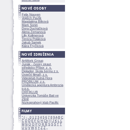
Felix Nguyen
Vojtěch Pavlík
Magdaléna Bílkov
Mark Sonin
Dora Ducháčkov
Alena Zemanov
Lilly Kollmerov
Tereza Polákov
Jakub Samek
Klára Fryčkov
ArtWork Group
Junák - český skaut,
středisko Příbor, z. s.
Digladior, škola šermu z.s.
Ústečtí filmaři, z.s.
Videoklub Kutná Hora
PROBILUM, z.s.
Umělecká agentura Ambrozia
o.p.s.
ORFIKLUB
Univerzita Tomáše Bati ve
Zlíně
Nízkoprahový klub Pacific
"
(
-
.
0
1
2
3
4
5
6
7
8
9
A
B
C
Č
D
Ď
E
F
G
H
Ch
I
Í
J
K
L
Ľ
M
N
O
Ó
P
Q
R
Ř
S
Ś
T
Ť
U
Ú
V
W
X
Y
Z