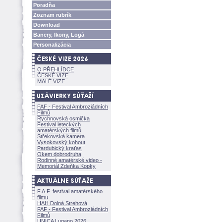
Poradňa
Zoznam rubrík
Download
Banery, Ikony, Log
Personalizácia
O PŘEHLÍDCE
ČESKÉ VIZE
MALÉ VIZE
FAF - Festival Ambroziádních
Filmů
Rychnovská osmička
Festival leteckých
amatérských filmů
Střekovská kamera
Vysokovský kohout
Pardubický kraťas
Okem dobrodruha
Rodinné amatérské video -
Memoriál Zdeňka Kopky
F.A.F. festival amatérského
filmu
HAH Dolná Strehov
FAF - Festival Ambroziádních
Filmů
UNICA Lugano 2026