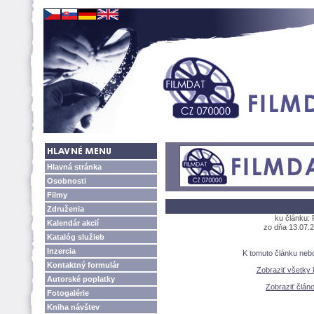
Hlavná stránka
Osobnosti
Filmy
Združenia
ku článku: 
Kalendár akcií
zo dňa 13.07.2
Katalóg služieb
Inzercia
K tomuto článku neb
Kontaktný formulár
Zobraziť všetky
Autorské poplatky
Zobraziť člán
Fotogalérie
Kniha návštev