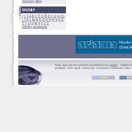
Všechny filmy
(
1
5
A
B
C
Č
D
Ď
E
F
G
H
Ch
I
J
K
L
M
N
Ó
O
P
R
Ř
S
Ś
Ť
T
U
V
W
X
Y
Z
Všetky osobnosti
Tento web site byl vytvořen prostřednictvím
phpRS
- redakční
produktů, firem apod. mohou být ochrannými známkami nebo r