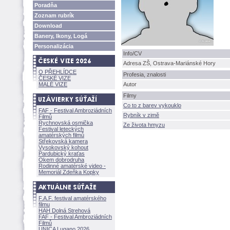
Poradňa
Zoznam rubrík
Download
Banery, Ikony, Log
Personalizácia
Info/CV
Adresa ZŠ, Ostrava-Mariánské Hory
O PŘEHLÍDCE
Profesia, znalosti
ČESKÉ VIZE
MALÉ VIZE
Autor
Filmy
Co to z barev vykouklo
FAF - Festival Ambroziádních
Rybník v zimě
Filmů
Rychnovská osmička
Ze života hmyzu
Festival leteckých
amatérských filmů
Střekovská kamera
Vysokovský kohout
Pardubický kraťas
Okem dobrodruha
Rodinné amatérské video -
Memoriál Zdeňka Kopky
F.A.F. festival amatérského
filmu
HAH Dolná Strehov
FAF - Festival Ambroziádních
Filmů
UNICA Lugano 2026