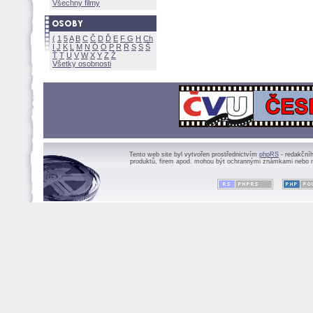
Všechny filmy
(
1
5
A
B
C
Č
D
Ď
E
F
G
H
Ch
I
J
K
L
M
N
Ó
O
P
R
Ř
S
Ś
Ť
T
U
V
W
X
Y
Z
Všetky osobnosti
Tento web site byl vytvořen prostřednictvím
phpRS
- redakční
produktů, firem apod. mohou být ochrannými známkami nebo r