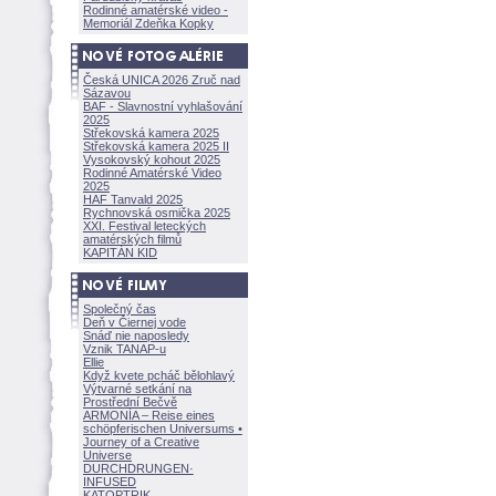
Rodinné amatérské video -
Memoriál Zdeňka Kopky
Česká UNICA 2026 Zruč nad
Sázavou
BAF - Slavnostní vyhlašování
2025
Střekovská kamera 2025
Střekovská kamera 2025 II
Vysokovský kohout 2025
Rodinné Amatérské Video
2025
HAF Tanvald 2025
Rychnovská osmička 2025
XXI. Festival leteckých
amatérských filmů
KAPITÁN KID
Společný čas
Deň v Čiernej vode
Snáď nie naposledy
Vznik TANAP-u
Ellie
Když kvete pcháč bělohlavý
Výtvarné setkání na
Prostřední Bečvě
ARMONÍA – Reise eines
schöpferisch
en Universums •
Journey of a Creative
Universe
DURCHDRUNGEN
·
INFUSED
KATOPTRIK