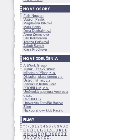
Felix Nguyen
Vojtěch Pavlík
Magdaléna Bílkov
Mark Sonin
Dora Ducháčkov
Alena Zemanov
Lilly Kollmerov
Tereza Polákov
Jakub Samek
Klára Fryčkov
ArtWork Group
Junák - český skaut,
středisko Příbor, z. s.
Digladior, škola šermu z.s.
Ústečtí filmaři, z.s.
Videoklub Kutná Hora
PROBILUM, z.s.
Umělecká agentura Ambrozia
o.p.s.
ORFIKLUB
Univerzita Tomáše Bati ve
Zlíně
Nízkoprahový klub Pacific
"
(
-
.
0
1
2
3
4
5
6
7
8
9
A
B
C
Č
D
Ď
E
F
G
H
Ch
I
Í
J
K
L
Ľ
M
N
O
Ó
P
Q
R
Ř
S
Ś
T
Ť
U
Ú
V
W
X
Y
Z