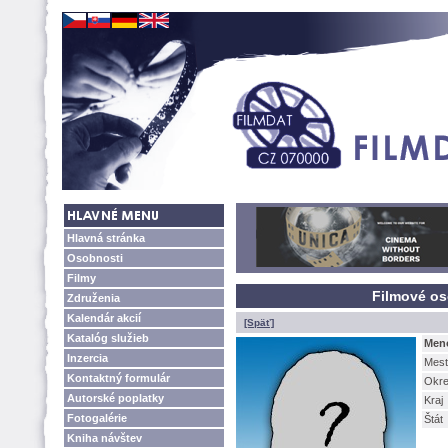
Hlavná stránka
Osobnosti
Filmy
Filmové o
Združenia
Kalendár akcií
[Späť]
Katalóg služieb
Men
Inzercia
Mest
Kontaktný formulár
Okr
Autorské poplatky
Kraj
Fotogalérie
tát
Kniha návštev