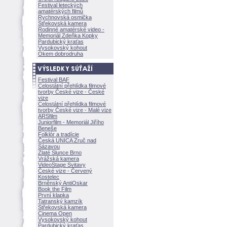
Festival leteckých
amatérských filmů
Rychnovská osmička
Střekovská kamera
Rodinné amatérské video -
Memoriál Zdeňka Kopky
Pardubický kraťas
Vysokovský kohout
Okem dobrodruha
Festival BAF
Celostátní přehlídka filmové
tvorby České vize - České
vize
Celostátní přehlídka filmové
tvorby České vize - Malé vize
ARSfilm
Juniorfilm - Memoriál Jiřího
Beneše
Folklór a tradície
Česká UNICA Zruč nad
Sázavou
Zlaté Slunce Brno
Vrážská kamera
VideoStage Svitavy
České vize - Červený
Kostelec
Brněnský AntiOskar
Book the Film
První klapka
Tatranský kamzík
Střekovská kamera
Cinema Open
Vysokovský kohout
Pardubický kraťas