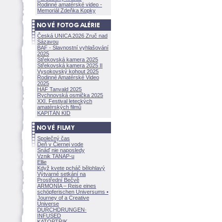
Rodinné amatérské video -
Memoriál Zdeňka Kopky
Česká UNICA 2026 Zruč nad
Sázavou
BAF - Slavnostní vyhlašování
2025
Střekovská kamera 2025
Střekovská kamera 2025 II
Vysokovský kohout 2025
Rodinné Amatérské Video
2025
HAF Tanvald 2025
Rychnovská osmička 2025
XXI. Festival leteckých
amatérských filmů
KAPITÁN KID
Společný čas
Deň v Čiernej vode
Snáď nie naposledy
Vznik TANAP-u
Ellie
Když kvete pcháč bělohlavý
Výtvarné setkání na
Prostřední Bečvě
ARMONÍA – Reise eines
schöpferisch
en Universums •
Journey of a Creative
Universe
DURCHDRUNGEN
·
INFUSED
KATOPTRIK