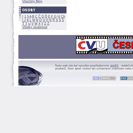
Všechny filmy
(
1
5
A
B
C
Č
D
Ď
E
F
G
H
Ch
I
J
K
L
M
N
Ó
O
P
R
Ř
S
Ś
Ť
T
U
V
W
X
Y
Z
Všetky osobnosti
Tento web site byl vytvořen prostřednictvím
phpRS
- redakční
produktů, firem apod. mohou být ochrannými známkami nebo r