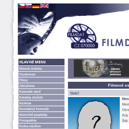
Hlavná stránka
Osobnosti
Filmy
Filmové os
Združenia
Kalendár akcií
[Späť]
Katalóg služieb
Men
Inzercia
Mest
Kontaktný formulár
Okr
Autorské poplatky
Kraj
Fotogalérie
tát
Kniha návštev