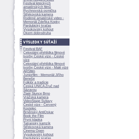
Festival leteckých
amatérských filmů
Rychnovská osmička
Střekovská kamera
Rodinné amatérské video -
Memoriál Zdeňka Kopky
Pardubický kraťas
Vysokovský kohout
Okem dobrodruha
Festival BAF
Celostátní přehlídka filmové
tvorby České vize - České
vize
Celostátní přehlídka filmové
tvorby České vize - Malé vize
ARSfilm
Juniorfilm - Memoriál Jiřího
Beneše
Folklór a tradície
Česká UNICA Zruč nad
Sázavou
Zlaté Slunce Brno
Vrážská kamera
VideoStage Svitavy
České vize - Červený
Kostelec
Brněnský AntiOskar
Book the Film
První klapka
Tatranský kamzík
Střekovská kamera
Cinema Open
Vysokovský kohout
Pardubický kraťas