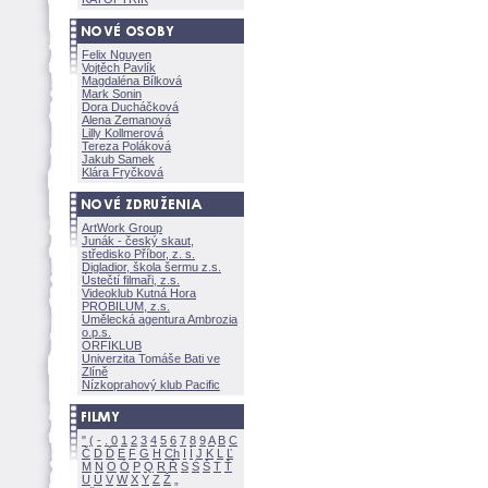
Felix Nguyen
Vojtěch Pavlík
Magdaléna Bílkov
Mark Sonin
Dora Ducháčkov
Alena Zemanov
Lilly Kollmerov
Tereza Polákov
Jakub Samek
Klára Fryčkov
ArtWork Group
Junák - český skaut,
středisko Příbor, z. s.
Digladior, škola šermu z.s.
Ústečtí filmaři, z.s.
Videoklub Kutná Hora
PROBILUM, z.s.
Umělecká agentura Ambrozia
o.p.s.
ORFIKLUB
Univerzita Tomáše Bati ve
Zlíně
Nízkoprahový klub Pacific
"
(
-
.
0
1
2
3
4
5
6
7
8
9
A
B
C
Č
D
Ď
E
F
G
H
Ch
I
Í
J
K
L
Ľ
M
N
O
Ó
P
Q
R
Ř
S
Ś
T
Ť
U
Ú
V
W
X
Y
Z