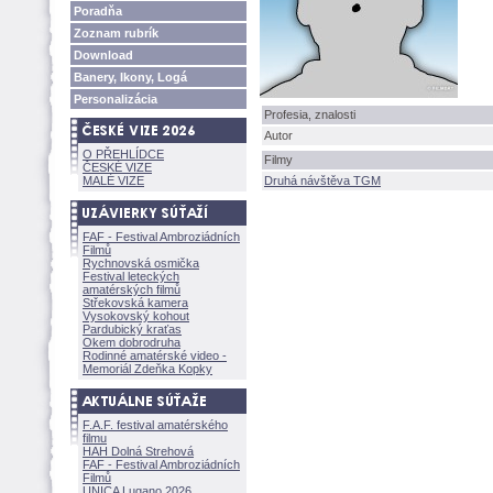
Poradňa
Zoznam rubrík
Download
Banery, Ikony, Log
Personalizácia
Profesia, znalosti
Autor
O PŘEHLÍDCE
Filmy
ČESKÉ VIZE
MALÉ VIZE
Druhá návštěva TGM
FAF - Festival Ambroziádních
Filmů
Rychnovská osmička
Festival leteckých
amatérských filmů
Střekovská kamera
Vysokovský kohout
Pardubický kraťas
Okem dobrodruha
Rodinné amatérské video -
Memoriál Zdeňka Kopky
F.A.F. festival amatérského
filmu
HAH Dolná Strehov
FAF - Festival Ambroziádních
Filmů
UNICA Lugano 2026