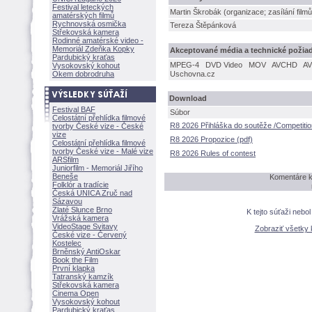
Festival leteckých
Martin Škrobák (organizace; zasílání filmů
amatérských filmů
Rychnovská osmička
Tereza Štěpánkov
Střekovská kamera
Rodinné amatérské video -
Memoriál Zdeňka Kopky
Akceptované média a technické požia
Pardubický kraťas
MPEG-4
DVD Video
MOV
AVCHD
AV
Vysokovský kohout
Okem dobrodruha
Uschovna.cz
Download
Festival BAF
Súbor
Celostátní přehlídka filmové
R8 2026 Přihláška do soutěže /Competitio
tvorby České vize - České
vize
R8 2026 Propozice (pdf)
Celostátní přehlídka filmové
tvorby České vize - Malé vize
R8 2026 Rules of contest
ARSfilm
Juniorfilm - Memoriál Jiřího
Beneše
Komentáre k
Folklór a tradície
Česká UNICA Zruč nad
Sázavou
Zlaté Slunce Brno
K tejto súťaži nebo
Vrážská kamera
VideoStage Svitavy
Zobraziť všetky
České vize - Červený
Kostelec
Brněnský AntiOskar
Book the Film
První klapka
Tatranský kamzík
Střekovská kamera
Cinema Open
Vysokovský kohout
Pardubický kraťas