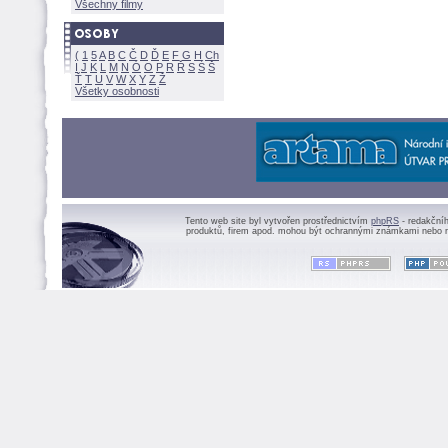
Všechny filmy
(
1
5
A
B
C
Č
D
Ď
E
F
G
H
Ch
I
J
K
L
M
N
Ó
O
P
R
Ř
S
Ś
Ť
T
U
V
W
X
Y
Z
Všetky osobnosti
Tento web site byl vytvořen prostřednictvím
phpRS
- redakční
produktů, firem apod. mohou být ochrannými známkami nebo r