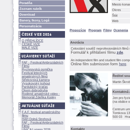
Poradňa
Miesto kona
Zoznam rubrík
Okres
Download
tát
Banery, Ikony, Log
Web
Personalizácia
Propozície
Program
Filmy
Ocenenia
O PŘEHLÍDCE
Anotácia
ČESKÉ VIZE
MALÉ VIZE
Celostátní soutěž neprofesionálních filmů
Formulář k přihlášení filmu
zde
.
An independent film and student film competi
FAF - Festival Ambroziádních
Online film submission form
here
.
Filmů
Rychnovská osmička
Festival leteckých
Ředitel so
amatérských filmů
Střekovská kamera
Martin Škro
Vysokovský kohout
Pardubický kraťas
Okem dobrodruha
Kontaktná 
Rodinné amatérské video -
Memoriál Zdeňka Kopky
Jen pro fyzi
(na obálce 
Centrum umě
F.A.F. festival amatérského
Tomkova 13
filmu
500 03 Hra
HAH Dolná Strehov
FAF - Festival Ambroziádních
Filmů
Kontakty
UNICA Lugano 2026