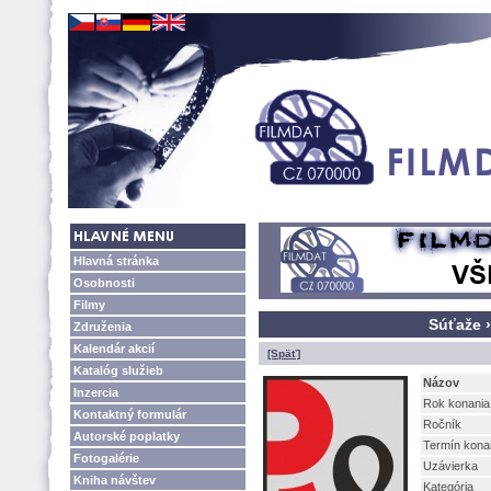
Hlavná stránka
Osobnosti
Filmy
Súťaže 
Združenia
Kalendár akcií
[Späť]
Katalóg služieb
Názov
Inzercia
Rok konania
Kontaktný formulár
Ročník
Autorské poplatky
Termín kona
Fotogalérie
Uzávierka
Kniha návštev
Kategória