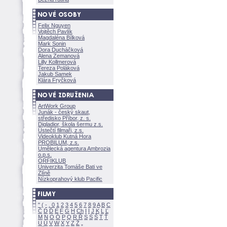
Felix Nguyen
Vojtěch Pavlík
Magdaléna Bílkov
Mark Sonin
Dora Ducháčkov
Alena Zemanov
Lilly Kollmerov
Tereza Polákov
Jakub Samek
Klára Fryčkov
ArtWork Group
Junák - český skaut,
středisko Příbor, z. s.
Digladior, škola šermu z.s.
Ústečtí filmaři, z.s.
Videoklub Kutná Hora
PROBILUM, z.s.
Umělecká agentura Ambrozia
o.p.s.
ORFIKLUB
Univerzita Tomáše Bati ve
Zlíně
Nízkoprahový klub Pacific
"
(
-
.
0
1
2
3
4
5
6
7
8
9
A
B
C
Č
D
Ď
E
F
G
H
Ch
I
Í
J
K
L
Ľ
M
N
O
Ó
P
Q
R
Ř
S
Ś
T
Ť
U
Ú
V
W
X
Y
Z