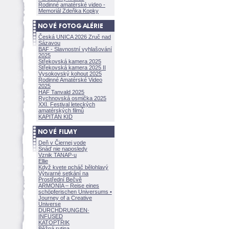
Rodinné amatérské video -
Memoriál Zdeňka Kopky
Česká UNICA 2026 Zruč nad
Sázavou
BAF - Slavnostní vyhlašování
2025
Střekovská kamera 2025
Střekovská kamera 2025 II
Vysokovský kohout 2025
Rodinné Amatérské Video
2025
HAF Tanvald 2025
Rychnovská osmička 2025
XXI. Festival leteckých
amatérských filmů
KAPITÁN KID
Deň v Čiernej vode
Snáď nie naposledy
Vznik TANAP-u
Ellie
Když kvete pcháč bělohlavý
Výtvarné setkání na
Prostřední Bečvě
ARMONÍA – Reise eines
schöpferisch
en Universums •
Journey of a Creative
Universe
DURCHDRUNGEN
·
INFUSED
KATOPTRIK
Běžná rutina