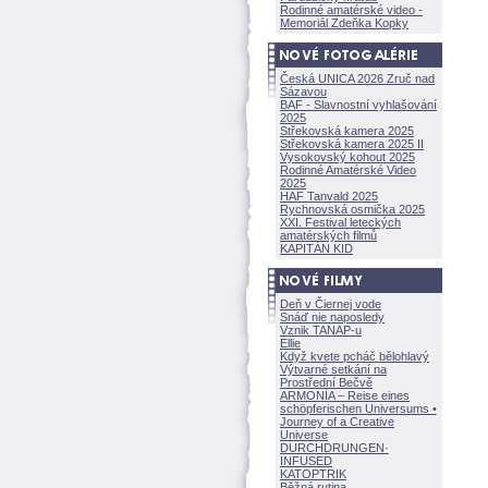
Rodinné amatérské video -
Memoriál Zdeňka Kopky
Česká UNICA 2026 Zruč nad
Sázavou
BAF - Slavnostní vyhlašování
2025
Střekovská kamera 2025
Střekovská kamera 2025 II
Vysokovský kohout 2025
Rodinné Amatérské Video
2025
HAF Tanvald 2025
Rychnovská osmička 2025
XXI. Festival leteckých
amatérských filmů
KAPITÁN KID
Deň v Čiernej vode
Snáď nie naposledy
Vznik TANAP-u
Ellie
Když kvete pcháč bělohlavý
Výtvarné setkání na
Prostřední Bečvě
ARMONÍA – Reise eines
schöpferisch
en Universums •
Journey of a Creative
Universe
DURCHDRUNGEN
·
INFUSED
KATOPTRIK
Běžná rutina