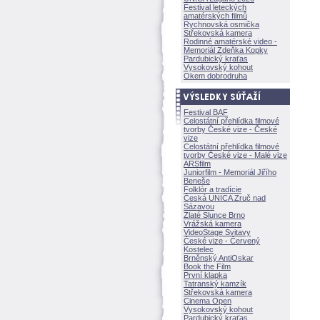
Festival leteckých
amatérských filmů
Rychnovská osmička
Střekovská kamera
Rodinné amatérské video -
Memoriál Zdeňka Kopky
Pardubický kraťas
Vysokovský kohout
Okem dobrodruha
Festival BAF
Celostátní přehlídka filmové
tvorby České vize - České
vize
Celostátní přehlídka filmové
tvorby České vize - Malé vize
ARSfilm
Juniorfilm - Memoriál Jiřího
Beneše
Folklór a tradície
Česká UNICA Zruč nad
Sázavou
Zlaté Slunce Brno
Vrážská kamera
VideoStage Svitavy
České vize - Červený
Kostelec
Brněnský AntiOskar
Book the Film
První klapka
Tatranský kamzík
Střekovská kamera
Cinema Open
Vysokovský kohout
Pardubický kraťas