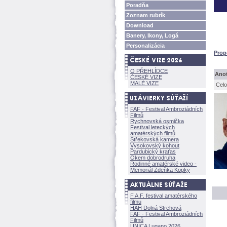
Poradňa
Zoznam rubrík
Download
Banery, Ikony, Log
Personalizácia
Prop
O PŘEHLÍDCE
Anot
ČESKÉ VIZE
MALÉ VIZE
Celo
FAF - Festival Ambroziádních
Filmů
Rychnovská osmička
Festival leteckých
amatérských filmů
Střekovská kamera
Vysokovský kohout
Pardubický kraťas
Okem dobrodruha
Rodinné amatérské video -
Memoriál Zdeňka Kopky
F.A.F. festival amatérského
filmu
HAH Dolná Strehov
FAF - Festival Ambroziádních
Filmů
UNICA Lugano 2026