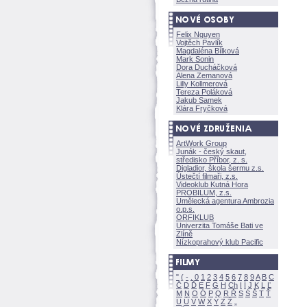
Felix Nguyen
Vojtěch Pavlík
Magdaléna Bílkov
Mark Sonin
Dora Ducháčkov
Alena Zemanov
Lilly Kollmerov
Tereza Polákov
Jakub Samek
Klára Fryčkov
ArtWork Group
Junák - český skaut,
středisko Příbor, z. s.
Digladior, škola šermu z.s.
Ústečtí filmaři, z.s.
Videoklub Kutná Hora
PROBILUM, z.s.
Umělecká agentura Ambrozia
o.p.s.
ORFIKLUB
Univerzita Tomáše Bati ve
Zlíně
Nízkoprahový klub Pacific
"
(
-
.
0
1
2
3
4
5
6
7
8
9
A
B
C
Č
D
Ď
E
F
G
H
Ch
I
Í
J
K
L
Ľ
M
N
O
Ó
P
Q
R
Ř
S
Ś
T
Ť
U
Ú
V
W
X
Y
Z