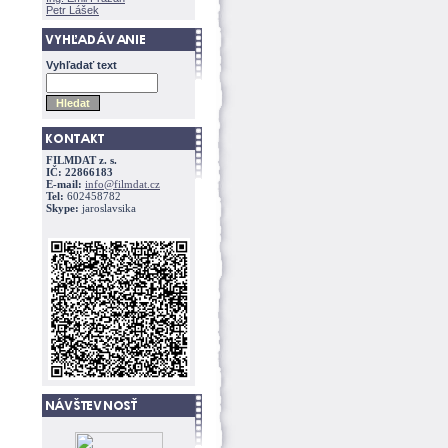
Petr Lášek
Vyhľadať text
FILMDAT z. s.
IČ: 22866183
E-mail:
info@filmdat.cz
Tel:
602458782
Skype:
jaroslavsika