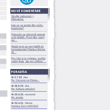
Skvěle nafocené:-)
Děkujeme.
kde se na tenhle film můžu
kouknout?
Pokusím se názorně popsat
svůj příběh. První film, který
jse
Nedá mi to se nevyjádřit ke
konstatování Patrika Ulricha.
St
Pro Vás je to výjimka, tvoříte
zatím jinak, ale pro většinu
2.7.23
, sika
Re: Cenzura na Filmda...
26.6.23
, sika
Re: Editace sdružení
23.4.23
, mesrsmid
Re: lepidlo
22.4.21
, Slávek
Kamera Sony HXR-NX3