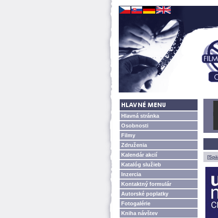
Hlavná stránka
Osobnosti
Filmy
Združenia
Kalendár akcií
[Spä
Katalóg služieb
Inzercia
Kontaktný formulár
Autorské poplatky
Fotogalérie
Kniha návštev