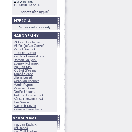
3.2.19
, csfv
Re: ARSFILM 2019
Zobraz více výpisů
Nie sú žiadne inzeráty.
Viktorie Jahelkov
MUDr. Dušan Červeň
Michal Šimeček
Frederik Černík
Karolina Hovězákov
Roman Rakytiak
Zdeněk Kulhánek
Ing. Jan Štok
Kryštof Březina
Tomáš Schön
Liliana Lesiak
Alena Mautnerov
Martin Petruň
Miroslav Štván
Ondřej Unucka
Tadeáš Jadwiszczok
rka Leinweberov
Jan Geisler
Slavomír Kozák
Kateřina Buriánkov
Ing. Jan Kadlčík
Jiří Bene
Ing. Emil Pražan