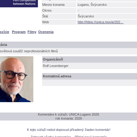
Miesto konania
Lugano, Švýcarsko
Okres
-
tát
výcarsko
Web
http://https://unica.movie/202
ozície
Program
Filmy
Ocenenia
ácia
světová soutěž neprofesionálních filmů
Organizátoři
Rolf Leuenberger
Kontaktná adresa
Komentáre k súťaži: UNICA Lugano 2026
rok konania: 2026
K tejto súťaži nebol doposud přiradený žiaden komentár!