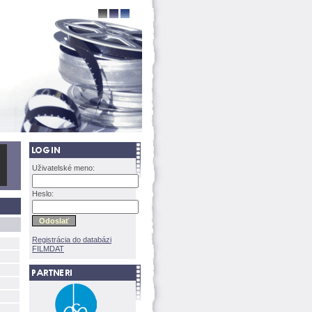
Uživatelské meno:
Heslo:
Registrácia do databázi
FILMDAT