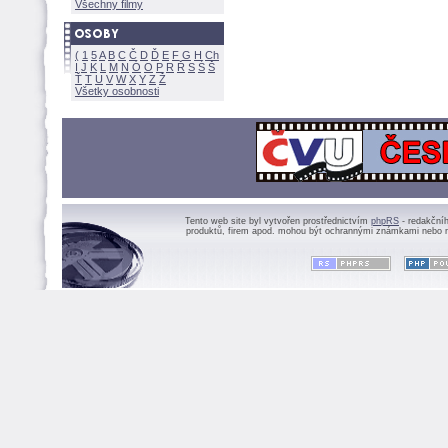
Všechny filmy
(
1
5
A
B
C
Č
D
Ď
E
F
G
H
Ch
I
J
K
L
M
N
Ó
O
P
R
Ř
S
Ś
Ť
T
U
V
W
X
Y
Z
Všetky osobnosti
Tento web site byl vytvořen prostřednictvím
phpRS
- redakční
produktů, firem apod. mohou být ochrannými známkami nebo r