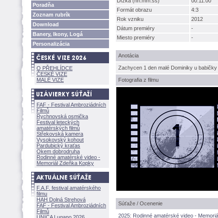
Dľžka (hh:mm:ss)
00:11:00
Poradňa
Formát obrazu
4:3
Zoznam rubrík
Rok vzniku
2012
Download
Dátum premiéry
-
Banery, Ikony, Log
Miesto premiéry
-
Personalizácia
Anotácia
Zachycen 1 den malé Dominiky u babičky
O PŘEHLÍDCE
ČESKÉ VIZE
MALÉ VIZE
Fotografia z filmu
FAF - Festival Ambroziádních
Filmů
Rychnovská osmička
Festival leteckých
amatérských filmů
Střekovská kamera
Vysokovský kohout
Pardubický kraťas
Okem dobrodruha
Rodinné amatérské video -
Memoriál Zdeňka Kopky
F.A.F. festival amatérského
filmu
HAH Dolná Strehov
Súťaže / Ocenenie
FAF - Festival Ambroziádních
Filmů
2025: Rodinné amatérské video - Memori
UNICA Lugano 2026