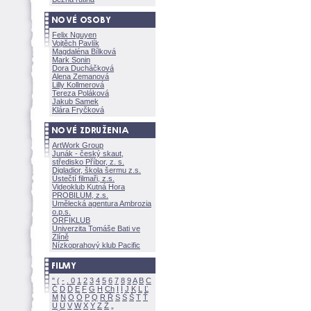
Felix Nguyen
Vojtěch Pavlík
Magdaléna Bílkov
Mark Sonin
Dora Ducháčkov
Alena Zemanov
Lilly Kollmerov
Tereza Polákov
Jakub Samek
Klára Fryčkov
ArtWork Group
Junák - český skaut,
středisko Příbor, z. s.
Digladior, škola šermu z.s.
Ústečtí filmaři, z.s.
Videoklub Kutná Hora
PROBILUM, z.s.
Umělecká agentura Ambrozia
o.p.s.
ORFIKLUB
Univerzita Tomáše Bati ve
Zlíně
Nízkoprahový klub Pacific
"
(
-
.
0
1
2
3
4
5
6
7
8
9
A
B
C
Č
D
Ď
E
F
G
H
Ch
I
Í
J
K
L
Ľ
M
N
O
Ó
P
Q
R
Ř
S
Ś
T
Ť
U
Ú
V
W
X
Y
Z