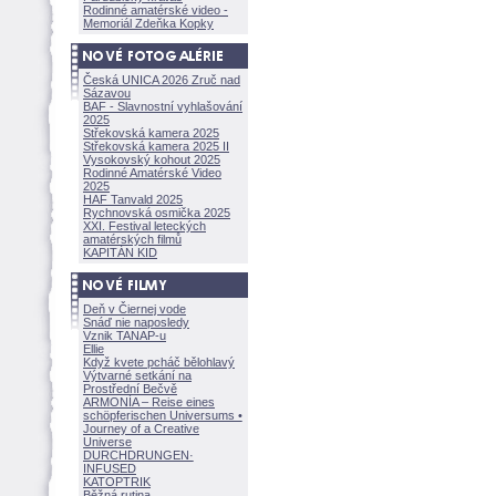
Rodinné amatérské video -
Memoriál Zdeňka Kopky
Česká UNICA 2026 Zruč nad
Sázavou
BAF - Slavnostní vyhlašování
2025
Střekovská kamera 2025
Střekovská kamera 2025 II
Vysokovský kohout 2025
Rodinné Amatérské Video
2025
HAF Tanvald 2025
Rychnovská osmička 2025
XXI. Festival leteckých
amatérských filmů
KAPITÁN KID
Deň v Čiernej vode
Snáď nie naposledy
Vznik TANAP-u
Ellie
Když kvete pcháč bělohlavý
Výtvarné setkání na
Prostřední Bečvě
ARMONÍA – Reise eines
schöpferisch
en Universums •
Journey of a Creative
Universe
DURCHDRUNGEN
·
INFUSED
KATOPTRIK
Běžná rutina