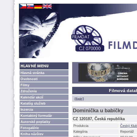
Hlavná stránka
Osobnosti
Filmy
Filmová data
Združenia
Kalendár akcií
[Späť]
Katalóg služieb
Inzercia
Dominička u babičky
Kontaktný formulár
CZ 120187, Česká republika
Autorské poplatky
Produkcia
Český Klub
Fotogalérie
Kategória
Reportáž
Kniha návštev