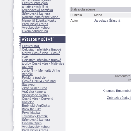
Festival leteckých
amatérských filmů
táb a obsadenie
Rychnovská osmička
Střekovská kamera
Funkcia
Meno
Rodinné amatérské video -
Memoriál Zdeňka Kopky
Autor
Jaroslava Šťastn
Pardubický kraťas
Vysokovský kohout
Okem dobrodruha
Festival BAF
Celostátní přehlídka filmové
tvorby České vize - České
vize
Celostátní přehlídka filmové
tvorby České vize - Malé vize
ARSfilm
Juniorfilm - Memoriál Jiřího
Beneše
Komentáre 
Folklór a tradície
r
Česká UNICA Zruč nad
Sázavou
Zlaté Slunce Brno
K tomuto filmu nebo
Vrážská kamera
VideoStage Svitavy
Zobraziť všetky
České vize - Červený
Kostelec
Brněnský AntiOskar
Book the Film
První klapka
Tatranský kamzík
Střekovská kamera
Cinema Open
Vysokovský kohout
Pardubický kraťas