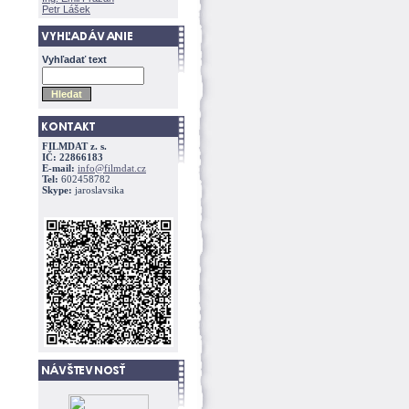
Petr Lášek
Vyhľadať text
FILMDAT z. s.
IČ: 22866183
E-mail:
info@filmdat.cz
Tel:
602458782
Skype:
jaroslavsika