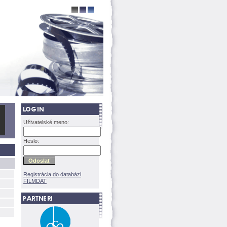
Uživatelské meno:
Heslo:
Registrácia do databázi
FILMDAT