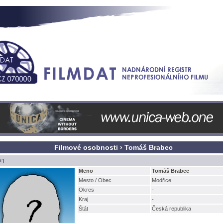
Filmové osobnosti › Tomáš Brabec
ť]
Meno
Tomáš Brabec
Mesto / Obec
Modřice
Okres
-
Kraj
-
tát
Česká republika