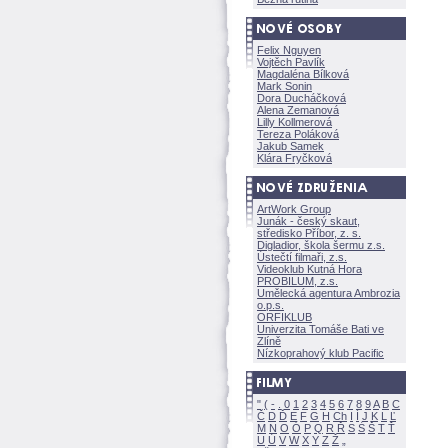
Felix Nguyen
Vojtěch Pavlík
Magdaléna Bílkov
Mark Sonin
Dora Ducháčkov
Alena Zemanov
Lilly Kollmerov
Tereza Polákov
Jakub Samek
Klára Fryčkov
ArtWork Group
Junák - český skaut,
středisko Příbor, z. s.
Digladior, škola šermu z.s.
Ústečtí filmaři, z.s.
Videoklub Kutná Hora
PROBILUM, z.s.
Umělecká agentura Ambrozia
o.p.s.
ORFIKLUB
Univerzita Tomáše Bati ve
Zlíně
Nízkoprahový klub Pacific
"
(
-
.
0
1
2
3
4
5
6
7
8
9
A
B
C
Č
D
Ď
E
F
G
H
Ch
I
Í
J
K
L
Ľ
M
N
O
Ó
P
Q
R
Ř
S
Ś
T
Ť
U
Ú
V
W
X
Y
Z