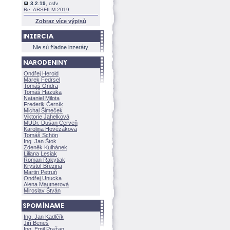
3.2.19
, csfv
Re: ARSFILM 2019
Zobraz více výpisů
Nie sú žiadne inzeráty.
Ondřej Herold
Marek Fedrsel
Tomáš Ondra
Tomáš Hazuka
Nataniel Milota
Frederik Černík
Michal Šimeček
Viktorie Jahelkov
MUDr. Dušan Červeň
Karolina Hovězákov
Tomáš Schön
Ing. Jan Štok
Zdeněk Kulhánek
Liliana Lesiak
Roman Rakytiak
Kryštof Březina
Martin Petruň
Ondřej Unucka
Alena Mautnerov
Miroslav Štván
Ing. Jan Kadlčík
Jiří Bene
Ing. Emil Pražan