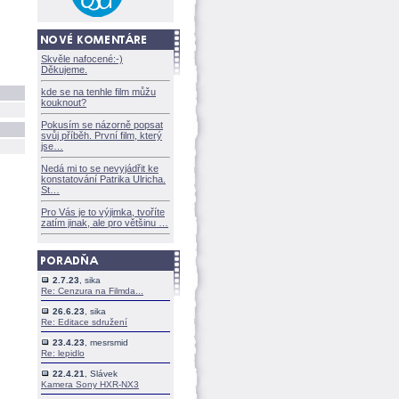
Skvěle nafocené:-)
Děkujeme.
kde se na tenhle film můžu
kouknout?
Pokusím se názorně popsat
svůj příběh. První film, který
jse
Nedá mi to se nevyjádřit ke
konstatování Patrika Ulricha.
St
Pro Vás je to výjimka, tvoříte
zatím jinak, ale pro většinu
2.7.23
, sika
Re: Cenzura na Filmda...
26.6.23
, sika
Re: Editace sdružení
23.4.23
, mesrsmid
Re: lepidlo
22.4.21
, Slávek
Kamera Sony HXR-NX3