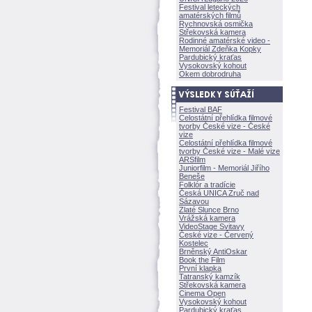
Festival leteckých
amatérských filmů
Rychnovská osmička
Střekovská kamera
Rodinné amatérské video -
Memoriál Zdeňka Kopky
Pardubický kraťas
Vysokovský kohout
Okem dobrodruha
Festival BAF
Celostátní přehlídka filmové
tvorby České vize - České
vize
Celostátní přehlídka filmové
tvorby České vize - Malé vize
ARSfilm
Juniorfilm - Memoriál Jiřího
Beneše
Folklór a tradície
Česká UNICA Zruč nad
Sázavou
Zlaté Slunce Brno
Vrážská kamera
VideoStage Svitavy
České vize - Červený
Kostelec
Brněnský AntiOskar
Book the Film
První klapka
Tatranský kamzík
Střekovská kamera
Cinema Open
Vysokovský kohout
Pardubický kraťas