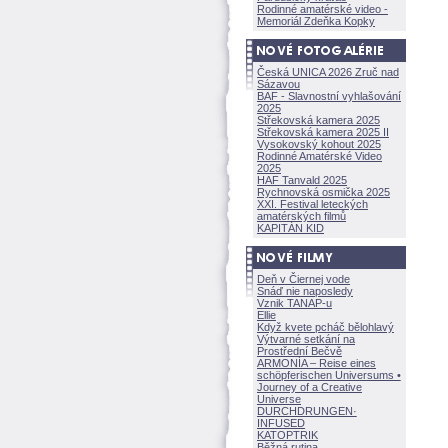
Rodinné amatérské video -
Memoriál Zdeňka Kopky
Česká UNICA 2026 Zruč nad
Sázavou
BAF - Slavnostní vyhlašování
2025
Střekovská kamera 2025
Střekovská kamera 2025 II
Vysokovský kohout 2025
Rodinné Amatérské Video
2025
HAF Tanvald 2025
Rychnovská osmička 2025
XXI. Festival leteckých
amatérských filmů
KAPITÁN KID
Deň v Čiernej vode
Snáď nie naposledy
Vznik TANAP-u
Ellie
Když kvete pcháč bělohlavý
Výtvarné setkání na
Prostřední Bečvě
ARMONÍA – Reise eines
schöpferisch
en Universums •
Journey of a Creative
Universe
DURCHDRUNGEN
·
INFUSED
KATOPTRIK
Běžná rutina