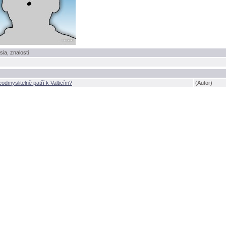
sia, znalosti
odmyslitelně patří k Valticím?
(Autor)