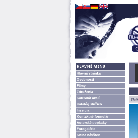
Hlavná stránka
Osobnosti
Filmy
Združenia
Kalendár akcií
[Spä
Katalóg služieb
Inzercia
Kontaktný formulár
Autorské poplatky
Fotogalérie
Kniha návštev