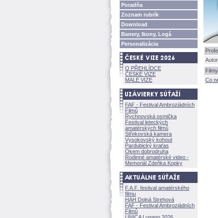
Poradňa
Zoznam rubrík
Download
Banery, Ikony, Log
Personalizácia
Profe
Autor
O PŘEHLÍDCE
Filmy
ČESKÉ VIZE
MALÉ VIZE
Co ne
FAF - Festival Ambroziádních
Filmů
Rychnovská osmička
Festival leteckých
amatérských filmů
Střekovská kamera
Vysokovský kohout
Pardubický kraťas
Okem dobrodruha
Rodinné amatérské video -
Memoriál Zdeňka Kopky
F.A.F. festival amatérského
filmu
HAH Dolná Strehov
FAF - Festival Ambroziádních
Filmů
UNICA Lugano 2026