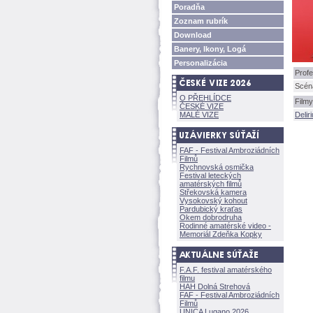
Poradňa
Zoznam rubrík
Download
Banery, Ikony, Log
Personalizácia
Profe
Scéná
O PŘEHLÍDCE
Filmy
ČESKÉ VIZE
MALÉ VIZE
Delir
FAF - Festival Ambroziádních
Filmů
Rychnovská osmička
Festival leteckých
amatérských filmů
Střekovská kamera
Vysokovský kohout
Pardubický kraťas
Okem dobrodruha
Rodinné amatérské video -
Memoriál Zdeňka Kopky
F.A.F. festival amatérského
filmu
HAH Dolná Strehov
FAF - Festival Ambroziádních
Filmů
UNICA Lugano 2026