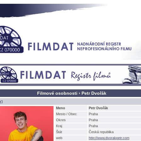
Filmové osobnosti › Petr Dvořák
ť]
Meno
Petr Dvořák
Mesto / Obec
Praha
Okres
Praha
Kraj
Praha
tát
Česká republika
web
http://www.dvorakpetr.com