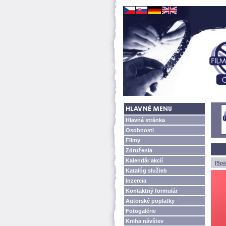
Hlavná stránka
Osobnosti
Filmy
Združenia
Kalendár akcií
[Spä
Katalóg služieb
Inzercia
Kontaktný formulár
Autorské poplatky
Fotogalérie
Kniha návštev