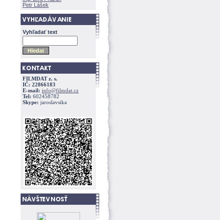
Petr Lášek
Vyhľadať text
FILMDAT z. s.
IČ: 22866183
E-mail:
info@filmdat.cz
Tel:
602458782
Skype:
jaroslavsika