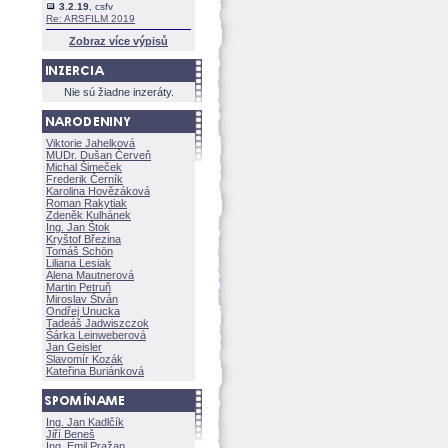
3.2.19
, csfv
Re: ARSFILM 2019
Zobraz více výpisů
Nie sú žiadne inzeráty.
Viktorie Jahelkov
MUDr. Dušan Červeň
Michal Šimeček
Frederik Černík
Karolina Hovězákov
Roman Rakytiak
Zdeněk Kulhánek
Ing. Jan Štok
Kryštof Březina
Tomáš Schön
Liliana Lesiak
Alena Mautnerov
Martin Petruň
Miroslav Štván
Ondřej Unucka
Tadeáš Jadwiszczok
rka Leinweberov
Jan Geisler
Slavomír Kozák
Kateřina Buriánkov
Ing. Jan Kadlčík
Jiří Bene
Ing. Emil Pražan