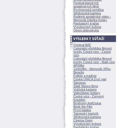
Festival leteckých
amatérských filmů
Rychnovská osmička
Střekovská kamera
Rodinné amatérské video -
Memoriál Zdeňka Kopky
Pardubický kraťas
Vysokovský kohout
Okem dobrodruha
Festival BAF
Celostátní přehlídka filmové
tvorby České vize - České
vize
Celostátní přehlídka filmové
tvorby České vize - Malé vize
ARSfilm
Juniorfilm - Memoriál Jiřího
Beneše
Folklór a tradície
Česká UNICA Zruč nad
Sázavou
Zlaté Slunce Brno
Vrážská kamera
VideoStage Svitavy
České vize - Červený
Kostelec
Brněnský AntiOskar
Book the Film
První klapka
Tatranský kamzík
Střekovská kamera
Cinema Open
Vysokovský kohout
Pardubický kraťas