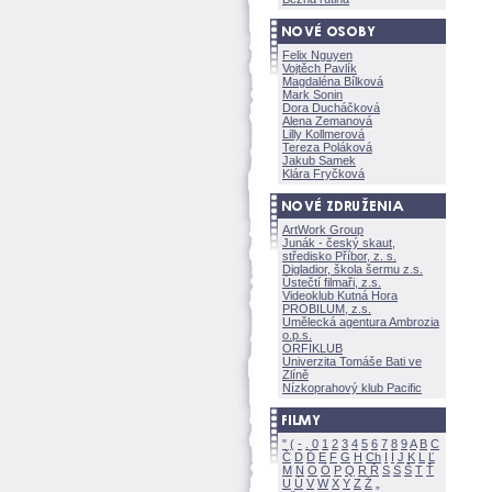
Felix Nguyen
Vojtěch Pavlík
Magdaléna Bílkov
Mark Sonin
Dora Ducháčkov
Alena Zemanov
Lilly Kollmerov
Tereza Polákov
Jakub Samek
Klára Fryčkov
ArtWork Group
Junák - český skaut,
středisko Příbor, z. s.
Digladior, škola šermu z.s.
Ústečtí filmaři, z.s.
Videoklub Kutná Hora
PROBILUM, z.s.
Umělecká agentura Ambrozia
o.p.s.
ORFIKLUB
Univerzita Tomáše Bati ve
Zlíně
Nízkoprahový klub Pacific
"
(
-
.
0
1
2
3
4
5
6
7
8
9
A
B
C
Č
D
Ď
E
F
G
H
Ch
I
Í
J
K
L
Ľ
M
N
O
Ó
P
Q
R
Ř
S
Ś
T
Ť
U
Ú
V
W
X
Y
Z