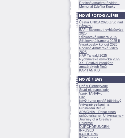
Rodinné amatérské video -
Memoriál Zdeňka Kopky
Česká UNICA 2026 Zruč nad
Sázavou
BAF - Slavnostní vyhlašování
2025
Střekovská kamera 2025
Střekovská kamera 2025 II
Vysokovský kohout 2025
Rodinné Amatérské Video
2025
HAF Tanvald 2025
Rychnovská osmička 2025
XXI. Festival leteckých
amatérských filmů
KAPITÁN KID
Deň v Čiernej vode
Snáď nie naposledy
Vznik TANAP-u
Ellie
Když kvete pcháč bělohlavý
Výtvarné setkání na
Prostřední Bečvě
ARMONÍA – Reise eines
schöpferisch
en Universums •
Journey of a Creative
Universe
DURCHDRUNGEN
·
INFUSED
KATOPTRIK
Běžná rutina