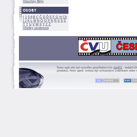
Všechny filmy
(
1
5
A
B
C
Č
D
Ď
E
F
G
H
Ch
I
J
K
L
M
N
Ó
O
P
R
Ř
S
Ś
Ť
T
U
V
W
X
Y
Z
Všetky osobnosti
Tento web site byl vytvořen prostřednictvím
phpRS
- redakční
produktů, firem apod. mohou být ochrannými známkami nebo r