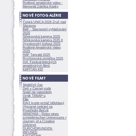
Rodinné amatérské video -
Memoriál Zdeňka Kopky
Česká UNICA 2026 Zruč nad
Sázavou
BAF - Slavnostní vyhlašování
2025
Střekovská kamera 2025
Střekovská kamera 2025 II
Vysokovský kohout 2025
Rodinné Amatérské Video
2025
HAF Tanvald 2025
Rychnovská osmička 2025
XXI. Festival leteckých
amatérských filmů
KAPITÁN KID
Společný čas
Deň v Čiernej vode
Snáď nie naposledy
Vznik TANAP-u
Ellie
Když kvete pcháč bělohlavý
Výtvarné setkání na
Prostřední Bečvě
ARMONÍA – Reise eines
schöpferisch
en Universums •
Journey of a Creative
Universe
DURCHDRUNGEN
·
INFUSED
KATOPTRIK