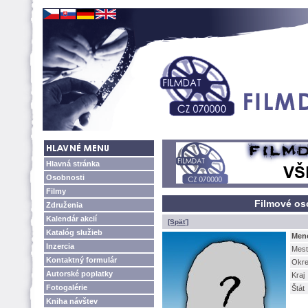
Hlavná stránka
Osobnosti
Filmy
Filmové os
Združenia
Kalendár akcií
[Späť]
Katalóg služieb
Men
Inzercia
Mest
Kontaktný formulár
Okr
Autorské poplatky
Kraj
Fotogalérie
tát
Kniha návštev