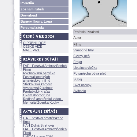
Poradňa
Zoznam rubrík
Download
Banery, Ikony, Log
Personalizácia
Profesia, znalosti
Autor
O PŘEHLÍDCE
Filmy
ČESKÉ VIZE
MALÉ VIZE
Vianočné trhy
Čierny deň
Frajer
FAF - Festival Ambroziádních
Lietajúca vločka
Filmů
Rychnovská osmička
Po smiechu býva plač
Festival leteckých
Súboj
amatérských filmů
Střekovská kamera
Svet naruby
Vysokovský kohout
vihadlo
Pardubický kraťas
Okem dobrodruha
Rodinné amatérské video -
Memoriál Zdeňka Kopky
F.A.F. festival amatérského
filmu
HAH Dolná Strehov
FAF - Festival Ambroziádních
Filmů
UNICA Lugano 2026