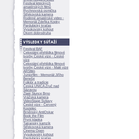
Festival leteckých
amatérských filmů
Rychnovská osmička
Střekovská kamera
Rodinné amatérské video -
Memoriál Zdeňka Kopky
Pardubický kraťas
Vysokovský kohout
Okem dobrodruha
Festival BAF
Celostátní přehlídka filmové
tvorby České vize - České
vize
Celostátní přehlídka filmové
tvorby České vize - Malé vize
ARSfilm
Juniorfilm - Memoriál Jiřího
Beneše
Folklór a tradície
Česká UNICA Zruč nad
Sázavou
Zlaté Slunce Brno
Vrážská kamera
VideoStage Svitavy
České vize - Červený
Kostelec
Brněnský AntiOskar
Book the Film
První klapka
Tatranský kamzík
Střekovská kamera
Cinema Open
Vysokovský kohout
Pardubický kraťas