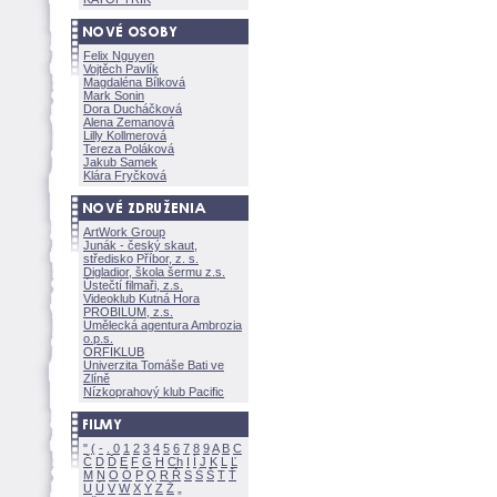
Felix Nguyen
Vojtěch Pavlík
Magdaléna Bílkov
Mark Sonin
Dora Ducháčkov
Alena Zemanov
Lilly Kollmerov
Tereza Polákov
Jakub Samek
Klára Fryčkov
ArtWork Group
Junák - český skaut,
středisko Příbor, z. s.
Digladior, škola šermu z.s.
Ústečtí filmaři, z.s.
Videoklub Kutná Hora
PROBILUM, z.s.
Umělecká agentura Ambrozia
o.p.s.
ORFIKLUB
Univerzita Tomáše Bati ve
Zlíně
Nízkoprahový klub Pacific
"
(
-
.
0
1
2
3
4
5
6
7
8
9
A
B
C
Č
D
Ď
E
F
G
H
Ch
I
Í
J
K
L
Ľ
M
N
O
Ó
P
Q
R
Ř
S
Ś
T
Ť
U
Ú
V
W
X
Y
Z