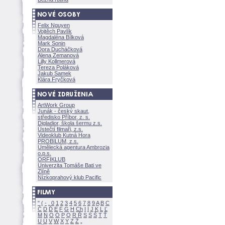
Felix Nguyen
Vojtěch Pavlík
Magdaléna Bílkov
Mark Sonin
Dora Ducháčkov
Alena Zemanov
Lilly Kollmerov
Tereza Polákov
Jakub Samek
Klára Fryčkov
ArtWork Group
Junák - český skaut,
středisko Příbor, z. s.
Digladior, škola šermu z.s.
Ústečtí filmaři, z.s.
Videoklub Kutná Hora
PROBILUM, z.s.
Umělecká agentura Ambrozia
o.p.s.
ORFIKLUB
Univerzita Tomáše Bati ve
Zlíně
Nízkoprahový klub Pacific
"
(
-
.
0
1
2
3
4
5
6
7
8
9
A
B
C
Č
D
Ď
E
F
G
H
Ch
I
Í
J
K
L
Ľ
M
N
O
Ó
P
Q
R
Ř
S
Ś
T
Ť
U
Ú
V
W
X
Y
Z