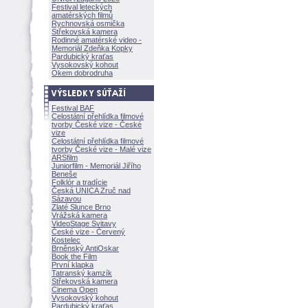
Festival leteckých
amatérských filmů
Rychnovská osmička
Střekovská kamera
Rodinné amatérské video -
Memoriál Zdeňka Kopky
Pardubický kraťas
Vysokovský kohout
Okem dobrodruha
Festival BAF
Celostátní přehlídka filmové
tvorby České vize - České
vize
Celostátní přehlídka filmové
tvorby České vize - Malé vize
ARSfilm
Juniorfilm - Memoriál Jiřího
Beneše
Folklór a tradície
Česká UNICA Zruč nad
Sázavou
Zlaté Slunce Brno
Vrážská kamera
VideoStage Svitavy
České vize - Červený
Kostelec
Brněnský AntiOskar
Book the Film
První klapka
Tatranský kamzík
Střekovská kamera
Cinema Open
Vysokovský kohout
Pardubický kraťas