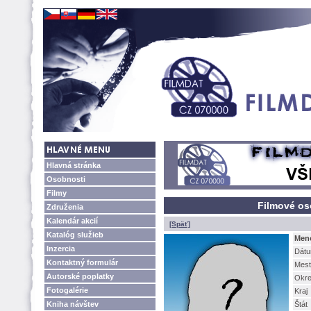
Hlavná stránka
Osobnosti
Filmy
Filmové os
Združenia
Kalendár akcií
[Späť]
Katalóg služieb
Men
Inzercia
Dátu
Kontaktný formulár
Mest
Autorské poplatky
Okr
Fotogalérie
Kraj
Kniha návštev
tát