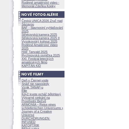
Rodinné amatérské video -
Memoriál Zdeňka Kopky
Česká UNICA 2026 Zruč nad
Sázavou
BAF - Slavnostní vyhlašování
2025
Střekovská kamera 2025
Střekovská kamera 2025 II
Vysokovský kohout 2025
Rodinné Amatérské Video
2025
HAF Tanvald 2025
Rychnovská osmička 2025
XXI. Festival leteckých
amatérských filmů
KAPITÁN KID
Deň v Čiernej vode
Snáď nie naposledy
Vznik TANAP-u
Ellie
Když kvete pcháč bělohlavý
Výtvarné setkání na
Prostřední Bečvě
ARMONÍA – Reise eines
schöpferisch
en Universums •
Journey of a Creative
Universe
DURCHDRUNGEN
·
INFUSED
KATOPTRIK
Běžná rutina