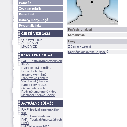
Poradňa
Zoznam rubrík
Download
Banery, Ikony, Log
Personalizácia
Profesia, znalosti
Kameraman
O PŘEHLÍDCE
Filmy
ČESKÉ VIZE
MALÉ VIZE
Z černé k zelené
Spor československo-polský
FAF - Festival Ambroziádních
Filmů
Rychnovská osmička
Festival leteckých
amatérských filmů
Střekovská kamera
Vysokovský kohout
Pardubický kraťas
Okem dobrodruha
Rodinné amatérské video -
Memoriál Zdeňka Kopky
F.A.F. festival amatérského
filmu
HAH Dolná Strehov
FAF - Festival Ambroziádních
Filmů
UNICA Lugano 2026