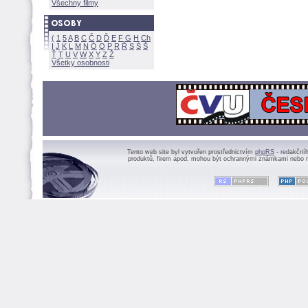
Všechny filmy
(
1
5
A
B
C
Č
D
Ď
E
F
G
H
Ch
I
J
K
L
M
N
Ó
O
P
R
Ř
S
Ś
Ť
T
U
V
W
X
Y
Z
Všetky osobnosti
Tento web site byl vytvořen prostřednictvím
phpRS
- redakční
produktů, firem apod. mohou být ochrannými známkami nebo r