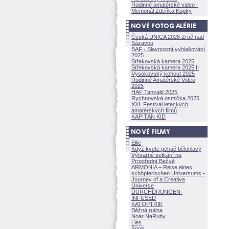
Rodinné amatérské video -
Memoriál Zdeňka Kopky
Česká UNICA 2026 Zruč nad
Sázavou
BAF - Slavnostní vyhlašování
2025
Střekovská kamera 2025
Střekovská kamera 2025 II
Vysokovský kohout 2025
Rodinné Amatérské Video
2025
HAF Tanvald 2025
Rychnovská osmička 2025
XXI. Festival leteckých
amatérských filmů
KAPITÁN KID
Ellie
Když kvete pcháč bělohlavý
Výtvarné setkání na
Prostřední Bečvě
ARMONÍA – Reise eines
schöpferisch
en Universums •
Journey of a Creative
Universe
DURCHDRUNGEN
·
INFUSED
KATOPTRIK
Běžná rutina
Noár NaRuby
Lies
Sprej