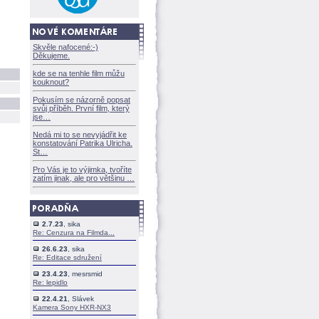
Skvěle nafocené:-)
Děkujeme.
kde se na tenhle film můžu
kouknout?
Pokusím se názorně popsat
svůj příběh. První film, který
jse
Nedá mi to se nevyjádřit ke
konstatování Patrika Ulricha.
St
Pro Vás je to výjimka, tvoříte
zatím jinak, ale pro většinu
2.7.23
, sika
Re: Cenzura na Filmda...
26.6.23
, sika
Re: Editace sdružení
23.4.23
, mesrsmid
Re: lepidlo
22.4.21
, Slávek
Kamera Sony HXR-NX3