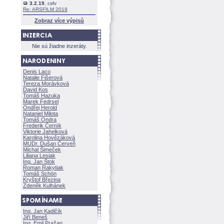
3.2.19
, csfv
Re: ARSFILM 2019
Zobraz více výpisů
Nie sú žiadne inzeráty.
Denis Laco
Natalie Fišerov
Tereza Morávkov
David Kos
Tomáš Hazuka
Marek Fedrsel
Ondřej Herold
Nataniel Milota
Tomáš Ondra
Frederik Černík
Viktorie Jahelkov
Karolina Hovězákov
MUDr. Dušan Červeň
Michal Šimeček
Liliana Lesiak
Ing. Jan Štok
Roman Rakytiak
Tomáš Schön
Kryštof Březina
Zdeněk Kulhánek
Ing. Jan Kadlčík
Jiří Bene
Ing. Emil Pražan