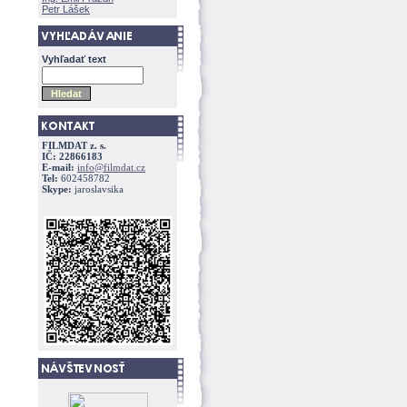
Petr Lášek
Vyhľadať text
FILMDAT z. s.
IČ: 22866183
E-mail:
info@filmdat.cz
Tel:
602458782
Skype:
jaroslavsika