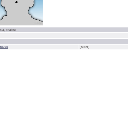
sia, znalosti
érovku
(Autor)