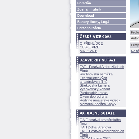
Poradňa
Zoznam rubrík
Download
Banery, Ikony, Log
Personalizácia
Profe
Autor
O PŘEHLÍDCE
Filmy
ČESKÉ VIZE
MALÉ VIZE
Na f
FAF - Festival Ambroziádních
Filmů
Rychnovská osmička
Festival leteckých
amatérských filmů
Střekovská kamera
Vysokovský kohout
Pardubický kraťas
Okem dobrodruha
Rodinné amatérské video -
Memoriál Zdeňka Kopky
F.A.F. festival amatérského
filmu
HAH Dolná Strehov
FAF - Festival Ambroziádních
Filmů
UNICA Lugano 2026