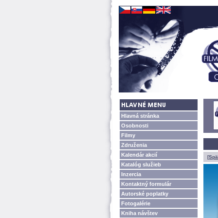
Hlavná stránka
Osobnosti
Filmy
Združenia
Kalendár akcií
[Spä
Katalóg služieb
Inzercia
Kontaktný formulár
Autorské poplatky
Fotogalérie
Kniha návštev