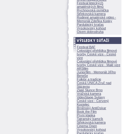
Festival leteckých
amatérských filmů
Rychnovská osmička
Střekovská kamera
Rodinné amatérské video -
Memoriál Zdeňka Kopky
Pardubický kraťas
Vysokovský kohout
Okem dobrodruha
Festival BAF
Celostátní přehlídka filmové
tvorby České vize - České
vize
Celostátní přehlídka filmové
tvorby České vize - Malé vize
ARSfilm
Juniorfilm - Memoriál Jiřího
Beneše
Folklór a tradície
Česká UNICA Zruč nad
Sázavou
Zlaté Slunce Brno
Vrážská kamera
VideoStage Svitavy
České vize - Červený
Kostelec
Brněnský AntiOskar
Book the Film
První klapka
Tatranský kamzík
Střekovská kamera
Cinema Open
Vysokovský kohout
Pardubický kraťas