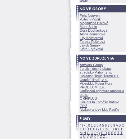
Felix Nguyen
Vojtěch Pavlík
Magdaléna Bílkov
Mark Sonin
Dora Ducháčkov
Alena Zemanov
Lilly Kollmerov
Tereza Polákov
Jakub Samek
Klára Fryčkov
ArtWork Group
Junák - český skaut,
středisko Příbor, z. s.
Digladior, škola šermu z.s.
Ústečtí filmaři, z.s.
Videoklub Kutná Hora
PROBILUM, z.s.
Umělecká agentura Ambrozia
o.p.s.
ORFIKLUB
Univerzita Tomáše Bati ve
Zlíně
Nízkoprahový klub Pacific
"
(
-
.
0
1
2
3
4
5
6
7
8
9
A
B
C
Č
D
Ď
E
F
G
H
Ch
I
Í
J
K
L
Ľ
M
N
O
Ó
P
Q
R
Ř
S
Ś
T
Ť
U
Ú
V
W
X
Y
Z