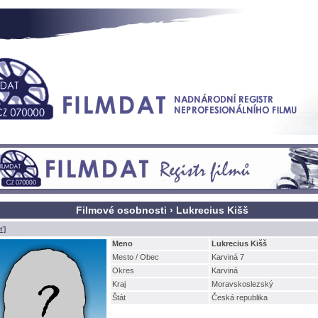
Filmové osobnosti › Lukrecius Ki
ť]
Meno
Lukrecius Ki
Mesto / Obec
Karviná 7
Okres
Karvin
Kraj
Moravskoslezský
tát
Česká republika