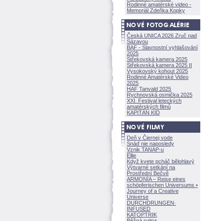
Rodinné amatérské video -
Memoriál Zdeňka Kopky
Česká UNICA 2026 Zruč nad
Sázavou
BAF - Slavnostní vyhlašování
2025
Střekovská kamera 2025
Střekovská kamera 2025 II
Vysokovský kohout 2025
Rodinné Amatérské Video
2025
HAF Tanvald 2025
Rychnovská osmička 2025
XXI. Festival leteckých
amatérských filmů
KAPITÁN KID
Deň v Čiernej vode
Snáď nie naposledy
Vznik TANAP-u
Ellie
Když kvete pcháč bělohlavý
Výtvarné setkání na
Prostřední Bečvě
ARMONÍA – Reise eines
schöpferisch
en Universums •
Journey of a Creative
Universe
DURCHDRUNGEN
·
INFUSED
KATOPTRIK
Běžná rutina