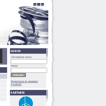
Uživatelské meno:
Heslo:
Registrácia do databázi
FILMDAT