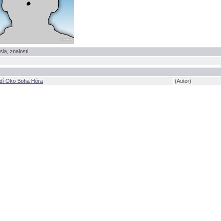
sia, znalosti
idí Oko Boha Hóra
(Autor)