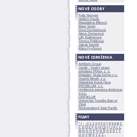
Felix Nguyen
Vojtěch Pavlík
Magdaléna Bílkov
Mark Sonin
Dora Ducháčkov
Alena Zemanov
Lilly Kollmerov
Tereza Polákov
Jakub Samek
Klára Fryčkov
ArtWork Group
Junák - český skaut,
středisko Příbor, z. s.
Digladior, škola šermu z.s.
Ústečtí filmaři, z.s.
Videoklub Kutná Hora
PROBILUM, z.s.
Umělecká agentura Ambrozia
o.p.s.
ORFIKLUB
Univerzita Tomáše Bati ve
Zlíně
Nízkoprahový klub Pacific
"
(
-
.
0
1
2
3
4
5
6
7
8
9
A
B
C
Č
D
Ď
E
F
G
H
Ch
I
Í
J
K
L
Ľ
M
N
O
Ó
P
Q
R
Ř
S
Ś
T
Ť
U
Ú
V
W
X
Y
Z