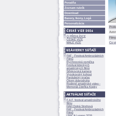
Poradňa
Zoznam rubrík
Download
Banery, Ikony, Log
Personalizácia
Profe
Autor
O PŘEHLÍDCE
Filmy
ČESKÉ VIZE
MALÉ VIZE
Co v
FAF - Festival Ambroziádních
Filmů
Rychnovská osmička
Festival leteckých
amatérských filmů
Střekovská kamera
Vysokovský kohout
Pardubický kraťas
Okem dobrodruha
Rodinné amatérské video -
Memoriál Zdeňka Kopky
F.A.F. festival amatérského
filmu
HAH Dolná Strehov
FAF - Festival Ambroziádních
Filmů
UNICA Lugano 2026