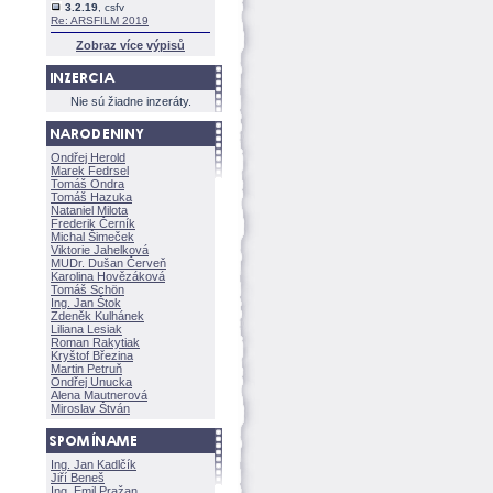
3.2.19
, csfv
Re: ARSFILM 2019
Zobraz více výpisů
Nie sú žiadne inzeráty.
Ondřej Herold
Marek Fedrsel
Tomáš Ondra
Tomáš Hazuka
Nataniel Milota
Frederik Černík
Michal Šimeček
Viktorie Jahelkov
MUDr. Dušan Červeň
Karolina Hovězákov
Tomáš Schön
Ing. Jan Štok
Zdeněk Kulhánek
Liliana Lesiak
Roman Rakytiak
Kryštof Březina
Martin Petruň
Ondřej Unucka
Alena Mautnerov
Miroslav Štván
Ing. Jan Kadlčík
Jiří Bene
Ing. Emil Pražan