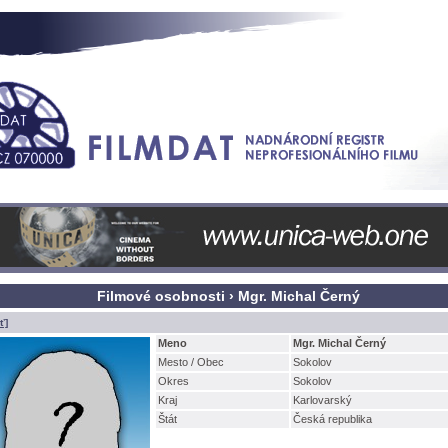
Filmové osobnosti › Mgr. Michal Černý
ť]
Meno
Mgr. Michal Černý
Mesto / Obec
Sokolov
Okres
Sokolov
Kraj
Karlovarský
tát
Česká republika