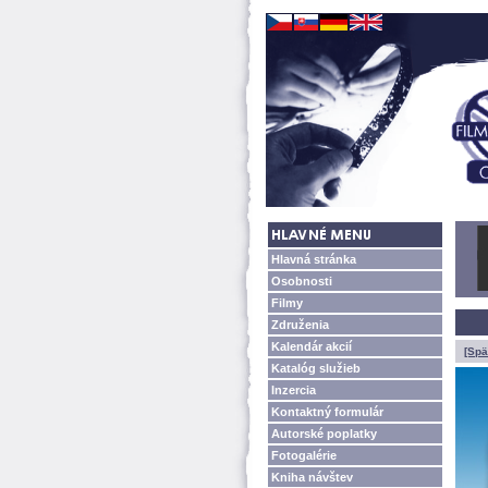
Hlavná stránka
Osobnosti
Filmy
Združenia
Kalendár akcií
[Spä
Katalóg služieb
Inzercia
Kontaktný formulár
Autorské poplatky
Fotogalérie
Kniha návštev