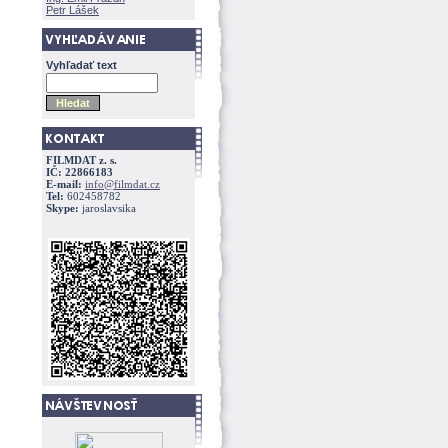
Petr Lášek
Vyhľadať text
FILMDAT z. s.
IČ: 22866183
E-mail:
info@filmdat.cz
Tel:
602458782
Skype:
jaroslavsika