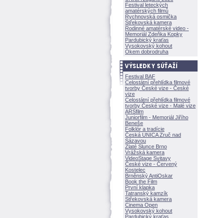
Festival leteckých
amatérských filmů
Rychnovská osmička
Střekovská kamera
Rodinné amatérské video -
Memoriál Zdeňka Kopky
Pardubický kraťas
Vysokovský kohout
Okem dobrodruha
Festival BAF
Celostátní přehlídka filmové
tvorby České vize - České
vize
Celostátní přehlídka filmové
tvorby České vize - Malé vize
ARSfilm
Juniorfilm - Memoriál Jiřího
Beneše
Folklór a tradície
Česká UNICA Zruč nad
Sázavou
Zlaté Slunce Brno
Vrážská kamera
VideoStage Svitavy
České vize - Červený
Kostelec
Brněnský AntiOskar
Book the Film
První klapka
Tatranský kamzík
Střekovská kamera
Cinema Open
Vysokovský kohout
Pardubický kraťas