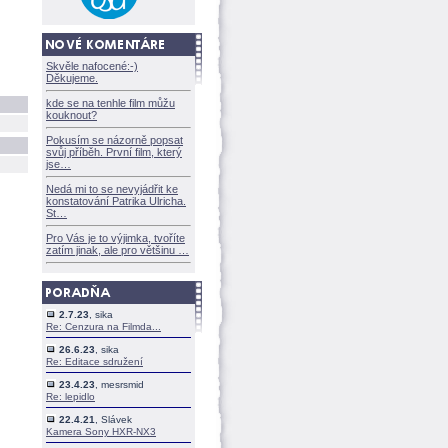
Skvěle nafocené:-)
Děkujeme.
kde se na tenhle film můžu
kouknout?
Pokusím se názorně popsat
svůj příběh. První film, který
jse
Nedá mi to se nevyjádřit ke
konstatování Patrika Ulricha.
St
Pro Vás je to výjimka, tvoříte
zatím jinak, ale pro většinu
2.7.23
, sika
Re: Cenzura na Filmda...
26.6.23
, sika
Re: Editace sdružení
23.4.23
, mesrsmid
Re: lepidlo
22.4.21
, Slávek
Kamera Sony HXR-NX3