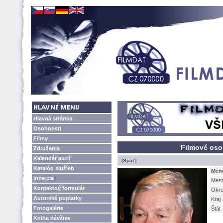
Hlavná stránka
Osobnosti
Filmy
Filmové oso
Združenia
Kalendár akcií
[Späť]
Katalóg služieb
Men
Inzercia
Mest
Kontaktný formulár
Okr
Autorské poplatky
Kraj
Fotogalérie
tát
Kniha návštev