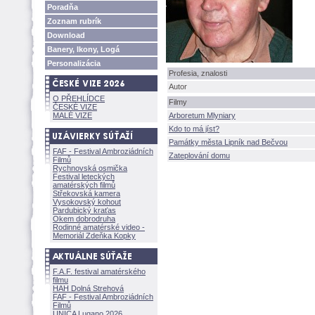
Poradňa
Zoznam rubrík
Download
Banery, Ikony, Log
Personalizácia
Profesia, znalosti
Autor
O PŘEHLÍDCE
Filmy
ČESKÉ VIZE
MALÉ VIZE
Arboretum Mlyniary
Kdo to má jíst?
Památky města Lipník nad Bečvou
FAF - Festival Ambroziádních
Zateplování domu
Filmů
Rychnovská osmička
Festival leteckých
amatérských filmů
Střekovská kamera
Vysokovský kohout
Pardubický kraťas
Okem dobrodruha
Rodinné amatérské video -
Memoriál Zdeňka Kopky
F.A.F. festival amatérského
filmu
HAH Dolná Strehov
FAF - Festival Ambroziádních
Filmů
UNICA Lugano 2026