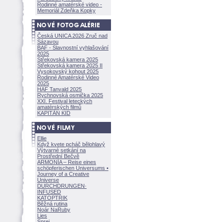
Rodinné amatérské video -
Memoriál Zdeňka Kopky
Česká UNICA 2026 Zruč nad
Sázavou
BAF - Slavnostní vyhlašování
2025
Střekovská kamera 2025
Střekovská kamera 2025 II
Vysokovský kohout 2025
Rodinné Amatérské Video
2025
HAF Tanvald 2025
Rychnovská osmička 2025
XXI. Festival leteckých
amatérských filmů
KAPITÁN KID
Ellie
Když kvete pcháč bělohlavý
Výtvarné setkání na
Prostřední Bečvě
ARMONÍA – Reise eines
schöpferisch
en Universums •
Journey of a Creative
Universe
DURCHDRUNGEN
·
INFUSED
KATOPTRIK
Běžná rutina
Noár NaRuby
Lies
Sprej