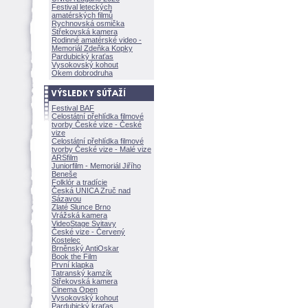
Festival leteckých
amatérských filmů
Rychnovská osmička
Střekovská kamera
Rodinné amatérské video -
Memoriál Zdeňka Kopky
Pardubický kraťas
Vysokovský kohout
Okem dobrodruha
Festival BAF
Celostátní přehlídka filmové
tvorby České vize - České
vize
Celostátní přehlídka filmové
tvorby České vize - Malé vize
ARSfilm
Juniorfilm - Memoriál Jiřího
Beneše
Folklór a tradície
Česká UNICA Zruč nad
Sázavou
Zlaté Slunce Brno
Vrážská kamera
VideoStage Svitavy
České vize - Červený
Kostelec
Brněnský AntiOskar
Book the Film
První klapka
Tatranský kamzík
Střekovská kamera
Cinema Open
Vysokovský kohout
Pardubický kraťas