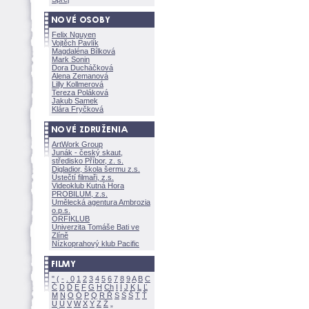
Felix Nguyen
Vojtěch Pavlík
Magdaléna Bílkov
Mark Sonin
Dora Ducháčkov
Alena Zemanov
Lilly Kollmerov
Tereza Polákov
Jakub Samek
Klára Fryčkov
ArtWork Group
Junák - český skaut,
středisko Příbor, z. s.
Digladior, škola šermu z.s.
Ústečtí filmaři, z.s.
Videoklub Kutná Hora
PROBILUM, z.s.
Umělecká agentura Ambrozia
o.p.s.
ORFIKLUB
Univerzita Tomáše Bati ve
Zlíně
Nízkoprahový klub Pacific
"
(
-
.
0
1
2
3
4
5
6
7
8
9
A
B
C
Č
D
Ď
E
F
G
H
Ch
I
Í
J
K
L
Ľ
M
N
O
Ó
P
Q
R
Ř
S
Ś
T
Ť
U
Ú
V
W
X
Y
Z