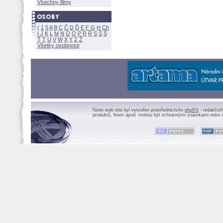
Všechny filmy
(
1
5
A
B
C
Č
D
Ď
E
F
G
H
Ch
I
J
K
L
M
N
Ó
O
P
R
Ř
S
Ś
Ť
T
U
V
W
X
Y
Z
Všetky osobnosti
Tento web site byl vytvořen prostřednictvím
phpRS
- redakční
produktů, firem apod. mohou být ochrannými známkami nebo r