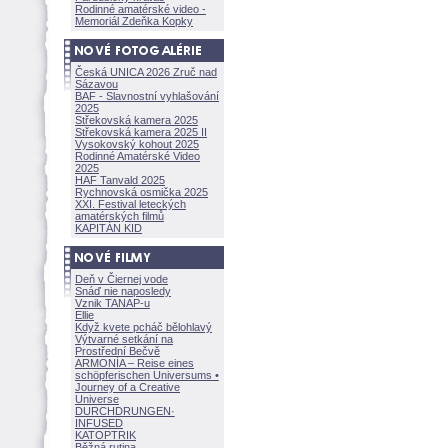
Rodinné amatérské video -
Memoriál Zdeňka Kopky
Česká UNICA 2026 Zruč nad
Sázavou
BAF - Slavnostní vyhlašování
2025
Střekovská kamera 2025
Střekovská kamera 2025 II
Vysokovský kohout 2025
Rodinné Amatérské Video
2025
HAF Tanvald 2025
Rychnovská osmička 2025
XXI. Festival leteckých
amatérských filmů
KAPITÁN KID
Deň v Čiernej vode
Snáď nie naposledy
Vznik TANAP-u
Ellie
Když kvete pcháč bělohlavý
Výtvarné setkání na
Prostřední Bečvě
ARMONÍA – Reise eines
schöpferisch
en Universums •
Journey of a Creative
Universe
DURCHDRUNGEN
·
INFUSED
KATOPTRIK
Běžná rutina