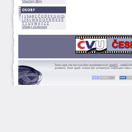
Všechny filmy
(
1
5
A
B
C
Č
D
Ď
E
F
G
H
Ch
I
J
K
L
M
N
Ó
O
P
R
Ř
S
Ś
Ť
T
U
V
W
X
Y
Z
Všetky osobnosti
Tento web site byl vytvořen prostřednictvím
phpRS
- redakční
produktů, firem apod. mohou být ochrannými známkami nebo r