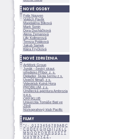
Felix Nguyen
Vojtěch Pavlík
Magdaléna Bílkov
Mark Sonin
Dora Ducháčkov
Alena Zemanov
Lilly Kollmerov
Tereza Polákov
Jakub Samek
Klára Fryčkov
ArtWork Group
Junák - český skaut,
středisko Příbor, z. s.
Digladior, škola šermu z.s.
Ústečtí filmaři, z.s.
Videoklub Kutná Hora
PROBILUM, z.s.
Umělecká agentura Ambrozia
o.p.s.
ORFIKLUB
Univerzita Tomáše Bati ve
Zlíně
Nízkoprahový klub Pacific
"
(
-
.
0
1
2
3
4
5
6
7
8
9
A
B
C
Č
D
Ď
E
F
G
H
Ch
I
Í
J
K
L
Ľ
M
N
O
Ó
P
Q
R
Ř
S
Ś
T
Ť
U
Ú
V
W
X
Y
Z