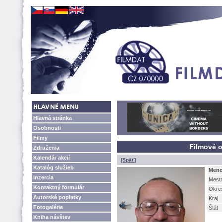
Hlavná stránka
Osobnosti
Filmy
Filmové o
Združenia
Kalendár akcií
[Späť]
Katalóg služieb
Men
Inzercia
Mest
Kontaktný formulár
Okre
Autorské poplatky
Kraj
Fotogalérie
tát
Kniha návštev