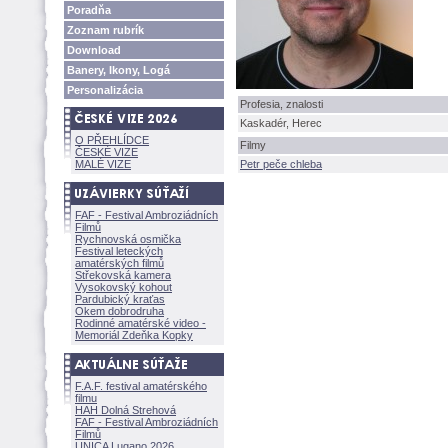
Poradňa
Zoznam rubrík
Download
Banery, Ikony, Log
Personalizácia
Profesia, znalosti
Kaskadér, Herec
O PŘEHLÍDCE
Filmy
ČESKÉ VIZE
MALÉ VIZE
Petr peče chleba
FAF - Festival Ambroziádních
Filmů
Rychnovská osmička
Festival leteckých
amatérských filmů
Střekovská kamera
Vysokovský kohout
Pardubický kraťas
Okem dobrodruha
Rodinné amatérské video -
Memoriál Zdeňka Kopky
F.A.F. festival amatérského
filmu
HAH Dolná Strehov
FAF - Festival Ambroziádních
Filmů
UNICA Lugano 2026