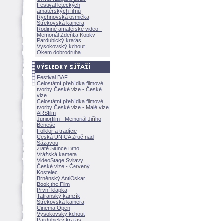
Festival leteckých
amatérských filmů
Rychnovská osmička
Střekovská kamera
Rodinné amatérské video -
Memoriál Zdeňka Kopky
Pardubický kraťas
Vysokovský kohout
Okem dobrodruha
Festival BAF
Celostátní přehlídka filmové
tvorby České vize - České
vize
Celostátní přehlídka filmové
tvorby České vize - Malé vize
ARSfilm
Juniorfilm - Memoriál Jiřího
Beneše
Folklór a tradície
Česká UNICA Zruč nad
Sázavou
Zlaté Slunce Brno
Vrážská kamera
VideoStage Svitavy
České vize - Červený
Kostelec
Brněnský AntiOskar
Book the Film
První klapka
Tatranský kamzík
Střekovská kamera
Cinema Open
Vysokovský kohout
Pardubický kraťas