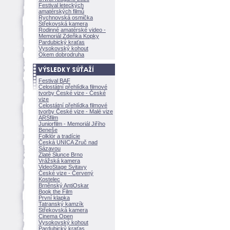
Festival leteckých
amatérských filmů
Rychnovská osmička
Střekovská kamera
Rodinné amatérské video -
Memoriál Zdeňka Kopky
Pardubický kraťas
Vysokovský kohout
Okem dobrodruha
Festival BAF
Celostátní přehlídka filmové
tvorby České vize - České
vize
Celostátní přehlídka filmové
tvorby České vize - Malé vize
ARSfilm
Juniorfilm - Memoriál Jiřího
Beneše
Folklór a tradície
Česká UNICA Zruč nad
Sázavou
Zlaté Slunce Brno
Vrážská kamera
VideoStage Svitavy
České vize - Červený
Kostelec
Brněnský AntiOskar
Book the Film
První klapka
Tatranský kamzík
Střekovská kamera
Cinema Open
Vysokovský kohout
Pardubický kraťas