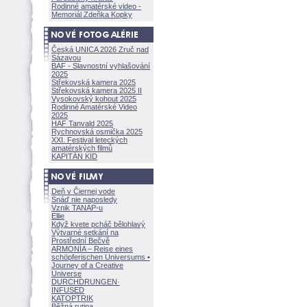
Rodinné amatérské video -
Memoriál Zdeňka Kopky
Česká UNICA 2026 Zruč nad
Sázavou
BAF - Slavnostní vyhlašování
2025
Střekovská kamera 2025
Střekovská kamera 2025 II
Vysokovský kohout 2025
Rodinné Amatérské Video
2025
HAF Tanvald 2025
Rychnovská osmička 2025
XXI. Festival leteckých
amatérských filmů
KAPITÁN KID
Deň v Čiernej vode
Snáď nie naposledy
Vznik TANAP-u
Ellie
Když kvete pcháč bělohlavý
Výtvarné setkání na
Prostřední Bečvě
ARMONÍA – Reise eines
schöpferisch
en Universums •
Journey of a Creative
Universe
DURCHDRUNGEN
·
INFUSED
KATOPTRIK
Běžná rutina