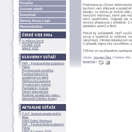
Poradňa
Podmínkou je zřízení elektronické
bychom vám připravili a společně 
Zoznam rubrík
tabulky, se kterou je možné dále
Download
množství informací, které pak můž
něco společného. Odpadá tak tv
Banery, Ikony, Log
otrocky přepisovat z přihlášek. Z 
databáze autorů a filmů.
Personalizácia
Pokud by pořadatelé, kteří využí
ozvat a společně to můžeme rozje
náročnosti, Filmdat databázově nev
O PŘEHLÍDCE
V případě zájmu vše vysvětlíme, 
ČESKÉ VIZE
MALÉ VIZE
Těšíme se na případnou spoluprác
| Autor:
Jaroslav Šika
| Vydáno dňa 1
komentár
|
FAF - Festival Ambroziádních
Filmů
Rychnovská osmička
Festival leteckých
amatérských filmů
Střekovská kamera
Vysokovský kohout
Pardubický kraťas
Okem dobrodruha
Rodinné amatérské video -
Memoriál Zdeňka Kopky
F.A.F. festival amatérského
filmu
HAH Dolná Strehov
FAF - Festival Ambroziádních
Filmů
UNICA Lugano 2026