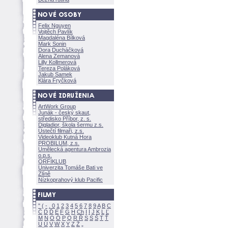
Felix Nguyen
Vojtěch Pavlík
Magdaléna Bílkov
Mark Sonin
Dora Ducháčkov
Alena Zemanov
Lilly Kollmerov
Tereza Polákov
Jakub Samek
Klára Fryčkov
ArtWork Group
Junák - český skaut,
středisko Příbor, z. s.
Digladior, škola šermu z.s.
Ústečtí filmaři, z.s.
Videoklub Kutná Hora
PROBILUM, z.s.
Umělecká agentura Ambrozia
o.p.s.
ORFIKLUB
Univerzita Tomáše Bati ve
Zlíně
Nízkoprahový klub Pacific
"
(
-
.
0
1
2
3
4
5
6
7
8
9
A
B
C
Č
D
Ď
E
F
G
H
Ch
I
Í
J
K
L
Ľ
M
N
O
Ó
P
Q
R
Ř
S
Ś
T
Ť
U
Ú
V
W
X
Y
Z