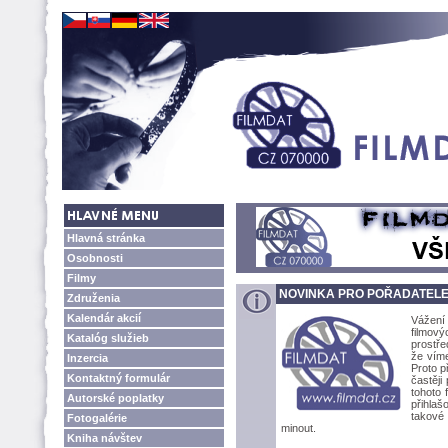
Hlavná stránka
Osobnosti
Filmy
NOVINKA PRO POŘADATEL
Združenia
Kalendár akcií
Vážení 
filmov
Katalóg služieb
prostře
že víme
Inzercia
Proto p
Kontaktný formulár
častěji
tohoto 
Autorské poplatky
přihlaš
takové 
Fotogalérie
minout.
Kniha návštev