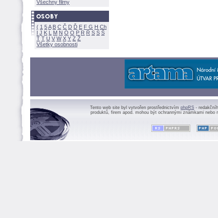
Všechny filmy
(
1
5
A
B
C
Č
D
Ď
E
F
G
H
Ch
I
J
K
L
M
N
Ó
O
P
R
Ř
S
Ś
Ť
T
U
V
W
X
Y
Z
Všetky osobnosti
Tento web site byl vytvořen prostřednictvím
phpRS
- redakční
produktů, firem apod. mohou být ochrannými známkami nebo r