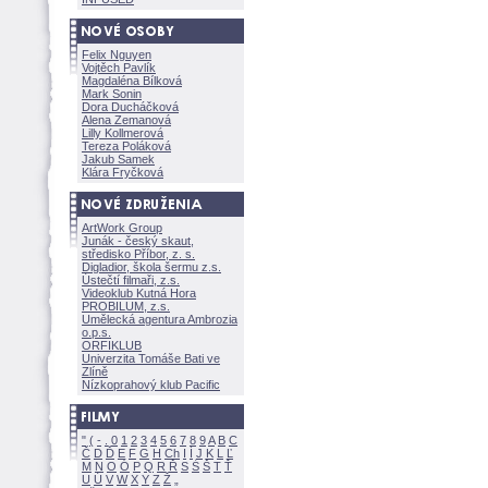
Felix Nguyen
Vojtěch Pavlík
Magdaléna Bílkov
Mark Sonin
Dora Ducháčkov
Alena Zemanov
Lilly Kollmerov
Tereza Polákov
Jakub Samek
Klára Fryčkov
ArtWork Group
Junák - český skaut,
středisko Příbor, z. s.
Digladior, škola šermu z.s.
Ústečtí filmaři, z.s.
Videoklub Kutná Hora
PROBILUM, z.s.
Umělecká agentura Ambrozia
o.p.s.
ORFIKLUB
Univerzita Tomáše Bati ve
Zlíně
Nízkoprahový klub Pacific
"
(
-
.
0
1
2
3
4
5
6
7
8
9
A
B
C
Č
D
Ď
E
F
G
H
Ch
I
Í
J
K
L
Ľ
M
N
O
Ó
P
Q
R
Ř
S
Ś
T
Ť
U
Ú
V
W
X
Y
Z