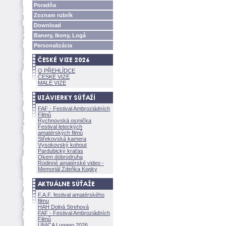
Poradňa
Zoznam rubrík
Download
Banery, Ikony, Log
Personalizácia
O PŘEHLÍDCE
ČESKÉ VIZE
MALÉ VIZE
FAF - Festival Ambroziádních
Filmů
Rychnovská osmička
Festival leteckých
amatérských filmů
Střekovská kamera
Vysokovský kohout
Pardubický kraťas
Okem dobrodruha
Rodinné amatérské video -
Memoriál Zdeňka Kopky
F.A.F. festival amatérského
filmu
HAH Dolná Strehov
FAF - Festival Ambroziádních
Filmů
UNICA Lugano 2026