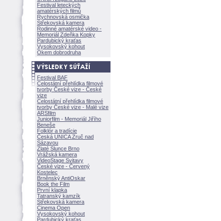
Festival leteckých
amatérských filmů
Rychnovská osmička
Střekovská kamera
Rodinné amatérské video -
Memoriál Zdeňka Kopky
Pardubický kraťas
Vysokovský kohout
Okem dobrodruha
Festival BAF
Celostátní přehlídka filmové
tvorby České vize - České
vize
Celostátní přehlídka filmové
tvorby České vize - Malé vize
ARSfilm
Juniorfilm - Memoriál Jiřího
Beneše
Folklór a tradície
Česká UNICA Zruč nad
Sázavou
Zlaté Slunce Brno
Vrážská kamera
VideoStage Svitavy
České vize - Červený
Kostelec
Brněnský AntiOskar
Book the Film
První klapka
Tatranský kamzík
Střekovská kamera
Cinema Open
Vysokovský kohout
Pardubický kraťas