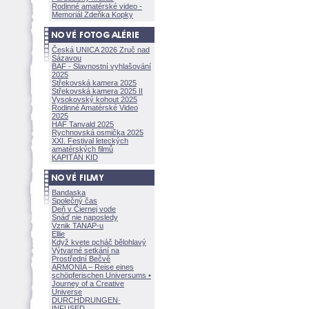
Rodinné amatérské video -
Memoriál Zdeňka Kopky
Česká UNICA 2026 Zruč nad
Sázavou
BAF - Slavnostní vyhlašování
2025
Střekovská kamera 2025
Střekovská kamera 2025 II
Vysokovský kohout 2025
Rodinné Amatérské Video
2025
HAF Tanvald 2025
Rychnovská osmička 2025
XXI. Festival leteckých
amatérských filmů
KAPITÁN KID
Bandaska
Společný čas
Deň v Čiernej vode
Snáď nie naposledy
Vznik TANAP-u
Ellie
Když kvete pcháč bělohlavý
Výtvarné setkání na
Prostřední Bečvě
ARMONÍA – Reise eines
schöpferisch
en Universums •
Journey of a Creative
Universe
DURCHDRUNGEN
·
INFUSED