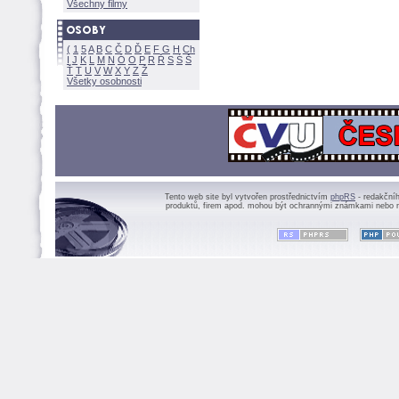
Všechny filmy
(
1
5
A
B
C
Č
D
Ď
E
F
G
H
Ch
I
J
K
L
M
N
Ó
O
P
R
Ř
S
Ś
Ť
T
U
V
W
X
Y
Z
Všetky osobnosti
Tento web site byl vytvořen prostřednictvím
phpRS
- redakční
produktů, firem apod. mohou být ochrannými známkami nebo r