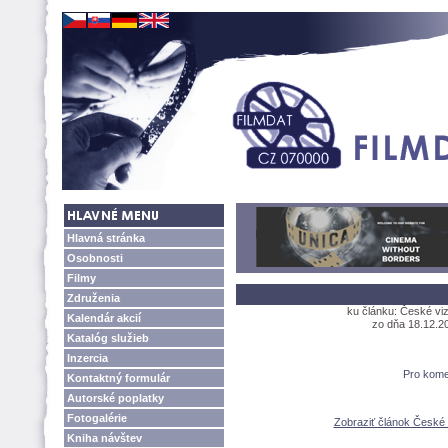
Hlavná stránka
Osobnosti
Filmy
Združenia
ku článku: České viz
Kalendár akcií
zo dňa 18.12.20
Katalóg služieb
Inzercia
Pro kome
Kontaktný formulár
Autorské poplatky
Fotogalérie
Zobraziť článok České v
Kniha návštev